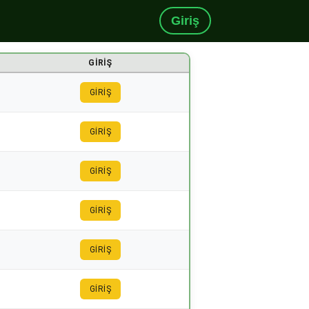
Giriş
GIRIŞ
GİRİŞ
GİRİŞ
GİRİŞ
GİRİŞ
GİRİŞ
GİRİŞ