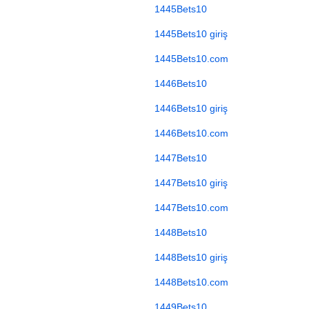
1445Bets10
1445Bets10 giriş
1445Bets10.com
1446Bets10
1446Bets10 giriş
1446Bets10.com
1447Bets10
1447Bets10 giriş
1447Bets10.com
1448Bets10
1448Bets10 giriş
1448Bets10.com
1449Bets10