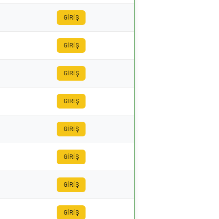
GİRİŞ
GİRİŞ
GİRİŞ
GİRİŞ
GİRİŞ
GİRİŞ
GİRİŞ
GİRİŞ