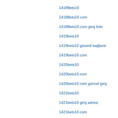
1418Bets10
1418Bets10.com
1418Bets10.com giriş linki
1419bets10
1419bets10 güvenli bağlantı
1419bets10.com
1420bets10
1420bets10.com
1420bets10.com güncel giriş
1421bets10
1421bets10 giriş adresi
1421bets10.com