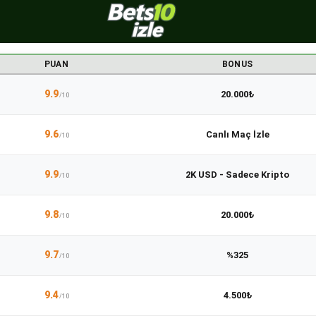
PUAN
BONUS
9.9
20.000₺
/10
9.6
Canlı Maç İzle
/10
9.9
2K USD - Sadece Kripto
/10
9.8
20.000₺
/10
9.7
%325
/10
9.4
4.500₺
/10