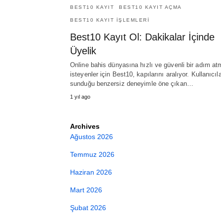
BEST10 KAYIT
BEST10 KAYIT AÇMA
BEST10 KAYIT İŞLEMLERI
Best10 Kayıt Ol: Dakikalar İçinde
Üyelik
Online bahis dünyasına hızlı ve güvenli bir adım a
isteyenler için Best10, kapılarını aralıyor. Kullanıcıl
sunduğu benzersiz deneyimle öne çıkan…
1 yıl ago
Archives
Ağustos 2026
Temmuz 2026
Haziran 2026
Mart 2026
Şubat 2026