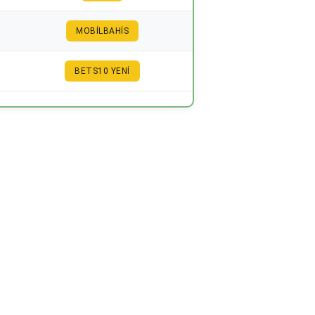
MOBILBAHIS
BETS10 YENI