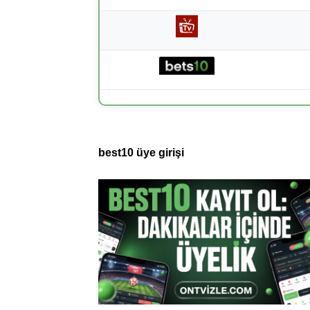
best10 üye girişi