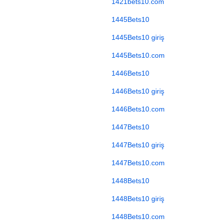
1421bets10.com
1445Bets10
1445Bets10 giriş
1445Bets10.com
1446Bets10
1446Bets10 giriş
1446Bets10.com
1447Bets10
1447Bets10 giriş
1447Bets10.com
1448Bets10
1448Bets10 giriş
1448Bets10.com