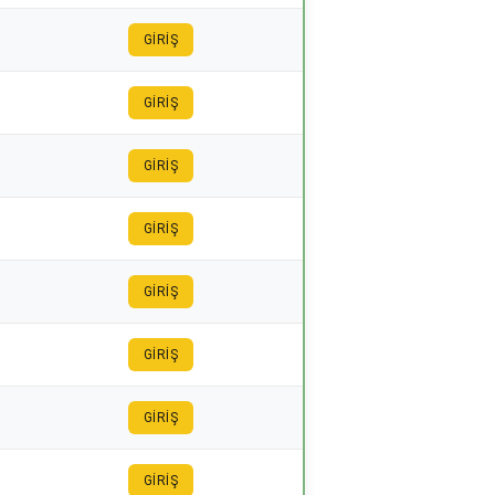
GİRİŞ
GİRİŞ
GİRİŞ
GİRİŞ
GİRİŞ
GİRİŞ
GİRİŞ
GİRİŞ