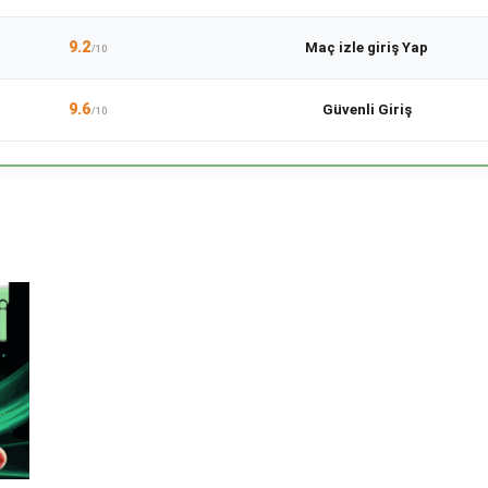
9.2
Maç izle giriş Yap
/10
9.6
Güvenli Giriş
/10