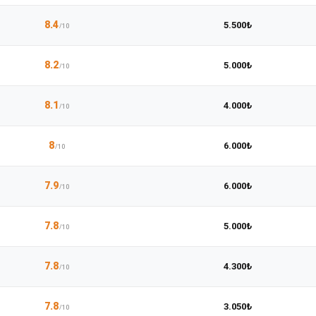
8.4
5.500₺
/10
8.2
5.000₺
/10
8.1
4.000₺
/10
8
6.000₺
/10
7.9
6.000₺
/10
7.8
5.000₺
/10
7.8
4.300₺
/10
7.8
3.050₺
/10