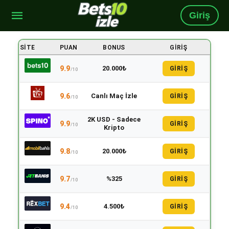
Giriş
SITE
PUAN
BONUS
GIRIŞ
9.9
20.000₺
GİRİŞ
/10
9.6
Canlı Maç İzle
GİRİŞ
/10
2K USD - Sadece
9.9
GİRİŞ
/10
Kripto
9.8
20.000₺
GİRİŞ
/10
9.7
%325
GİRİŞ
/10
9.4
4.500₺
GİRİŞ
/10