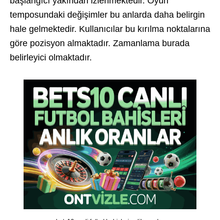
başlangıcı yakından izlenmektedir. Oyun
temposundaki değişimler bu anlarda daha belirgin
hale gelmektedir. Kullanıcılar bu kırılma noktalarına
göre pozisyon almaktadır. Zamanlama burada
belirleyici olmaktadır.