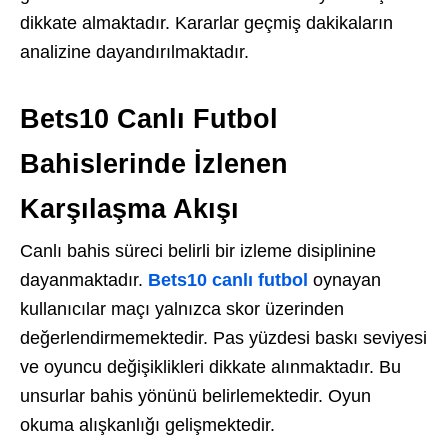
dikkate almaktadır. Kararlar geçmiş dakikaların
analizine dayandırılmaktadır.
Bets10 Canlı Futbol
Bahislerinde İzlenen
Karşılaşma Akışı
Canlı bahis süreci belirli bir izleme disiplinine
dayanmaktadır.
Bets10 canlı futbol
oynayan
kullanıcılar maçı yalnızca skor üzerinden
değerlendirmemektedir. Pas yüzdesi baskı seviyesi
ve oyuncu değişiklikleri dikkate alınmaktadır. Bu
unsurlar bahis yönünü belirlemektedir. Oyun
okuma alışkanlığı gelişmektedir.