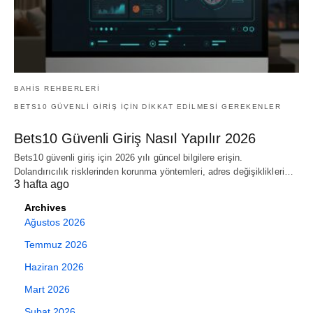
BAHIS REHBERLERI
BETS10 GÜVENLI GIRIŞ İÇIN DIKKAT EDILMESI GEREKENLER
Bets10 Güvenli Giriş Nasıl Yapılır 2026
Bets10 güvenli giriş için 2026 yılı güncel bilgilere erişin.
Dolandırıcılık risklerinden korunma yöntemleri, adres değişiklikleri…
3 hafta ago
Archives
Ağustos 2026
Temmuz 2026
Haziran 2026
Mart 2026
Şubat 2026