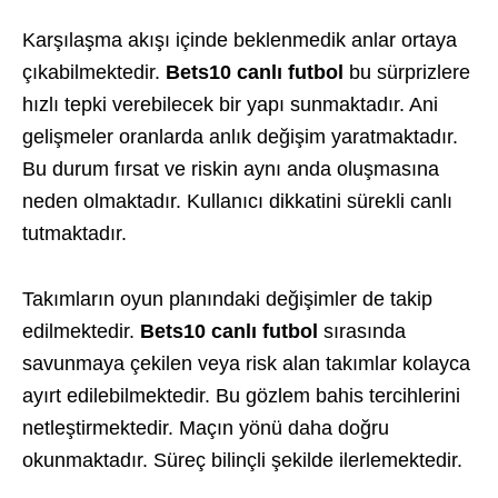
Karşılaşma akışı içinde beklenmedik anlar ortaya
çıkabilmektedir.
Bets10 canlı futbol
bu sürprizlere
hızlı tepki verebilecek bir yapı sunmaktadır. Ani
gelişmeler oranlarda anlık değişim yaratmaktadır.
Bu durum fırsat ve riskin aynı anda oluşmasına
neden olmaktadır. Kullanıcı dikkatini sürekli canlı
tutmaktadır.
Takımların oyun planındaki değişimler de takip
edilmektedir.
Bets10 canlı futbol
sırasında
savunmaya çekilen veya risk alan takımlar kolayca
ayırt edilebilmektedir. Bu gözlem bahis tercihlerini
netleştirmektedir. Maçın yönü daha doğru
okunmaktadır. Süreç bilinçli şekilde ilerlemektedir.