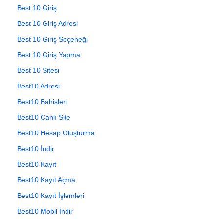
Best 10 Giriş
Best 10 Giriş Adresi
Best 10 Giriş Seçeneği
Best 10 Giriş Yapma
Best 10 Sitesi
Best10 Adresi
Best10 Bahisleri
Best10 Canlı Site
Best10 Hesap Oluşturma
Best10 İndir
Best10 Kayıt
Best10 Kayıt Açma
Best10 Kayıt İşlemleri
Best10 Mobil İndir