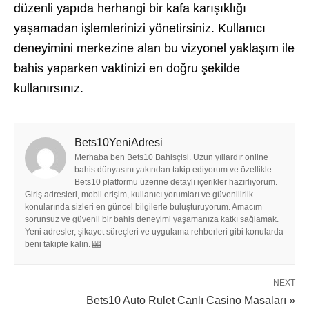
düzenli yapıda herhangi bir kafa karışıklığı
yaşamadan işlemlerinizi yönetirsiniz. Kullanıcı
deneyimini merkezine alan bu vizyonel yaklaşım ile
bahis yaparken vaktinizi en doğru şekilde
kullanırsınız.
Bets10YeniAdresi
Merhaba ben Bets10 Bahisçisi. Uzun yıllardır online
bahis dünyasını yakından takip ediyorum ve özellikle
Bets10 platformu üzerine detaylı içerikler hazırlıyorum.
Giriş adresleri, mobil erişim, kullanıcı yorumları ve güvenilirlik
konularında sizleri en güncel bilgilerle buluşturuyorum. Amacım
sorunsuz ve güvenli bir bahis deneyimi yaşamanıza katkı sağlamak.
Yeni adresler, şikayet süreçleri ve uygulama rehberleri gibi konularda
beni takipte kalın. 🎰
NEXT
Bets10 Auto Rulet Canlı Casino Masaları »