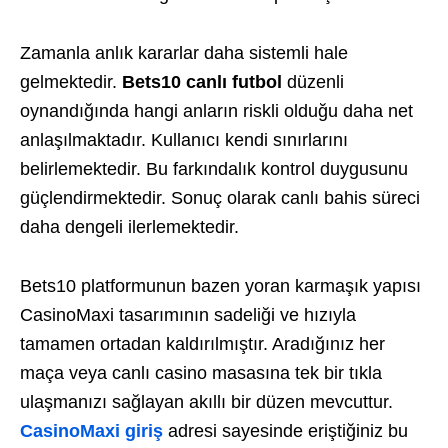
Zamanla anlık kararlar daha sistemli hale
gelmektedir.
Bets10 canlı futbol
düzenli
oynandığında hangi anların riskli olduğu daha net
anlaşılmaktadır. Kullanıcı kendi sınırlarını
belirlemektedir. Bu farkındalık kontrol duygusunu
güçlendirmektedir. Sonuç olarak canlı bahis süreci
daha dengeli ilerlemektedir.
Bets10 platformunun bazen yoran karmaşık yapısı
CasinoMaxi tasarımının sadeliği ve hızıyla
tamamen ortadan kaldırılmıştır. Aradığınız her
maça veya canlı casino masasına tek bir tıkla
ulaşmanızı sağlayan akıllı bir düzen mevcuttur.
CasinoMaxi giriş
adresi sayesinde eriştiğiniz bu