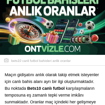
bets10 canli futbol bahisleri anlik oranlar
Maçın gidişatını anlık olarak takip etmek isteyenler
için canlı bahis alanı ayrı bir ilgi oluşturmaktadır.
Bu noktada
Bets10 canlı futbol
karşılaşmaların
temposuna eş zamanlı tepki verme imkânı
sunmaktadır. Oranlar maç içindeki her gelişmeye