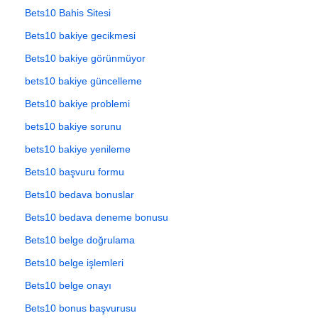
Bets10 Bahis Sitesi
Bets10 bakiye gecikmesi
Bets10 bakiye görünmüyor
bets10 bakiye güncelleme
Bets10 bakiye problemi
bets10 bakiye sorunu
bets10 bakiye yenileme
Bets10 başvuru formu
Bets10 bedava bonuslar
Bets10 bedava deneme bonusu
Bets10 belge doğrulama
Bets10 belge işlemleri
Bets10 belge onayı
Bets10 bonus başvurusu