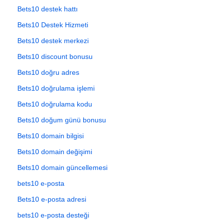
Bets10 destek hattı
Bets10 Destek Hizmeti
Bets10 destek merkezi
Bets10 discount bonusu
Bets10 doğru adres
Bets10 doğrulama işlemi
Bets10 doğrulama kodu
Bets10 doğum günü bonusu
Bets10 domain bilgisi
Bets10 domain değişimi
Bets10 domain güncellemesi
bets10 e-posta
Bets10 e-posta adresi
bets10 e-posta desteği