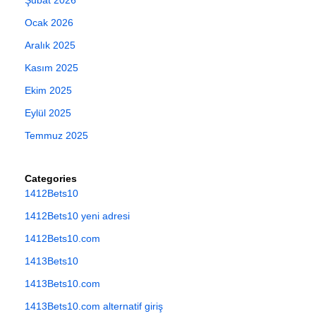
Ocak 2026
Aralık 2025
Kasım 2025
Ekim 2025
Eylül 2025
Temmuz 2025
Categories
1412Bets10
1412Bets10 yeni adresi
1412Bets10.com
1413Bets10
1413Bets10.com
1413Bets10.com alternatif giriş