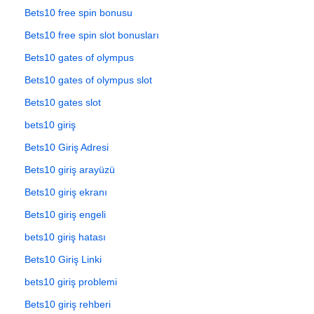
Bets10 free spin bonusu
Bets10 free spin slot bonusları
Bets10 gates of olympus
Bets10 gates of olympus slot
Bets10 gates slot
bets10 giriş
Bets10 Giriş Adresi
Bets10 giriş arayüzü
Bets10 giriş ekranı
Bets10 giriş engeli
bets10 giriş hatası
Bets10 Giriş Linki
bets10 giriş problemi
Bets10 giriş rehberi