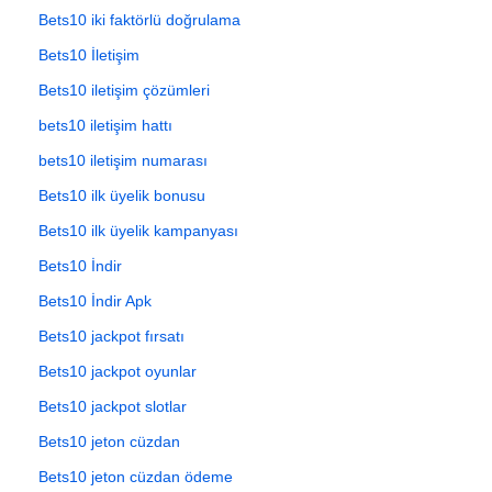
Bets10 iki faktörlü doğrulama
Bets10 İletişim
Bets10 iletişim çözümleri
bets10 iletişim hattı
bets10 iletişim numarası
Bets10 ilk üyelik bonusu
Bets10 ilk üyelik kampanyası
Bets10 İndir
Bets10 İndir Apk
Bets10 jackpot fırsatı
Bets10 jackpot oyunlar
Bets10 jackpot slotlar
Bets10 jeton cüzdan
Bets10 jeton cüzdan ödeme