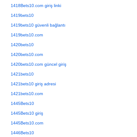
1418Bets10.com giriş linki
1419bets10
1419bets10 güvenli bağlantı
1419bets10.com
1420bets10
1420bets10.com
1420bets10.com güncel giriş
1421bets10
1421bets10 giriş adresi
1421bets10.com
1445Bets10
1445Bets10 giriş
1445Bets10.com
1446Bets10