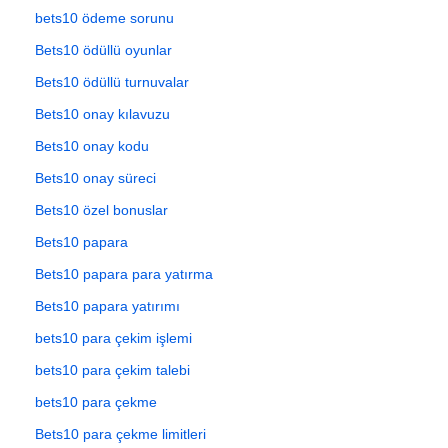
bets10 ödeme sorunu
Bets10 ödüllü oyunlar
Bets10 ödüllü turnuvalar
Bets10 onay kılavuzu
Bets10 onay kodu
Bets10 onay süreci
Bets10 özel bonuslar
Bets10 papara
Bets10 papara para yatırma
Bets10 papara yatırımı
bets10 para çekim işlemi
bets10 para çekim talebi
bets10 para çekme
Bets10 para çekme limitleri