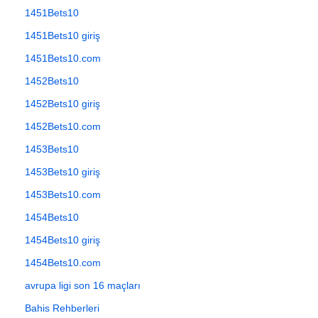
1451Bets10
1451Bets10 giriş
1451Bets10.com
1452Bets10
1452Bets10 giriş
1452Bets10.com
1453Bets10
1453Bets10 giriş
1453Bets10.com
1454Bets10
1454Bets10 giriş
1454Bets10.com
avrupa ligi son 16 maçları
Bahis Rehberleri