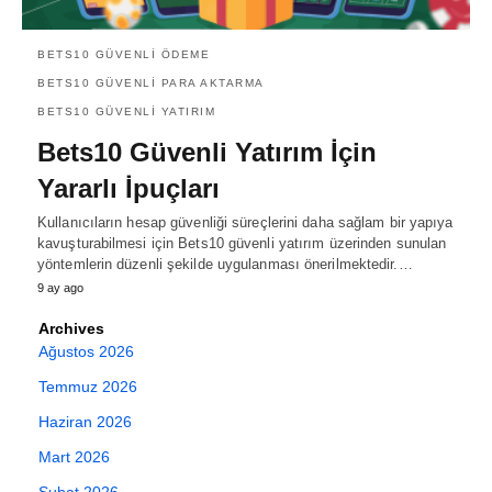
BETS10 GÜVENLI ÖDEME
BETS10 GÜVENLI PARA AKTARMA
BETS10 GÜVENLI YATIRIM
Bets10 Güvenli Yatırım İçin
Yararlı İpuçları
Kullanıcıların hesap güvenliği süreçlerini daha sağlam bir yapıya
kavuşturabilmesi için Bets10 güvenli yatırım üzerinden sunulan
yöntemlerin düzenli şekilde uygulanması önerilmektedir.…
9 ay ago
Archives
Ağustos 2026
Temmuz 2026
Haziran 2026
Mart 2026
Şubat 2026