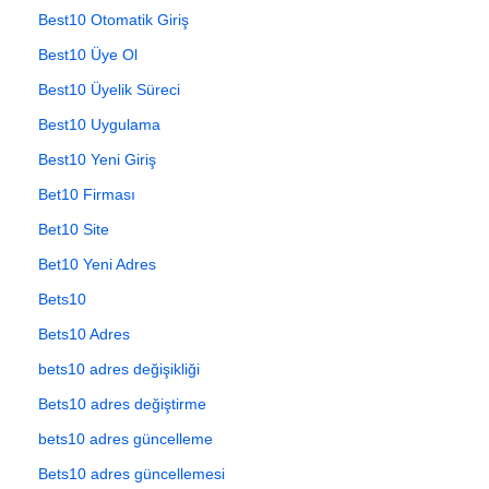
Best10 Otomatik Giriş
Best10 Üye Ol
Best10 Üyelik Süreci
Best10 Uygulama
Best10 Yeni Giriş
Bet10 Firması
Bet10 Site
Bet10 Yeni Adres
Bets10
Bets10 Adres
bets10 adres değişikliği
Bets10 adres değiştirme
bets10 adres güncelleme
Bets10 adres güncellemesi