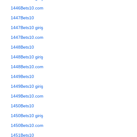
1446Bets10.com
1447Bets10
1447Bets10 giriş
1447Bets10.com
1448Bets10
1448Bets10 giriş
1448Bets10.com
1449Bets10
1449Bets10 giriş
1449Bets10.com
1450Bets10
1450Bets10 giriş
1450Bets10.com
1451Bets10