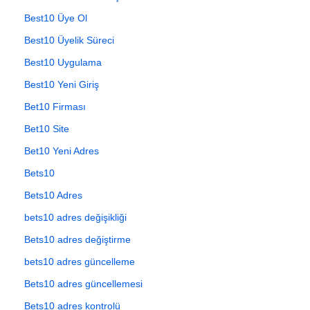
Best10 Üye Ol
Best10 Üyelik Süreci
Best10 Uygulama
Best10 Yeni Giriş
Bet10 Firması
Bet10 Site
Bet10 Yeni Adres
Bets10
Bets10 Adres
bets10 adres değişikliği
Bets10 adres değiştirme
bets10 adres güncelleme
Bets10 adres güncellemesi
Bets10 adres kontrolü