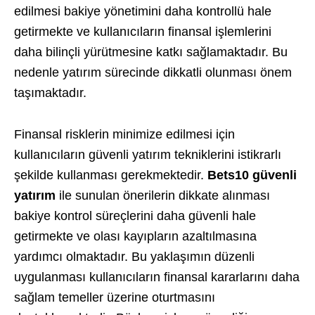
edilmesi bakiye yönetimini daha kontrollü hale
getirmekte ve kullanıcıların finansal işlemlerini
daha bilinçli yürütmesine katkı sağlamaktadır. Bu
nedenle yatırım sürecinde dikkatli olunması önem
taşımaktadır.
Finansal risklerin minimize edilmesi için
kullanıcıların güvenli yatırım tekniklerini istikrarlı
şekilde kullanması gerekmektedir.
Bets10 güvenli
yatırım
ile sunulan önerilerin dikkate alınması
bakiye kontrol süreçlerini daha güvenli hale
getirmekte ve olası kayıpların azaltılmasına
yardımcı olmaktadır. Bu yaklaşımın düzenli
uygulanması kullanıcıların finansal kararlarını daha
sağlam temeller üzerine oturtmasını