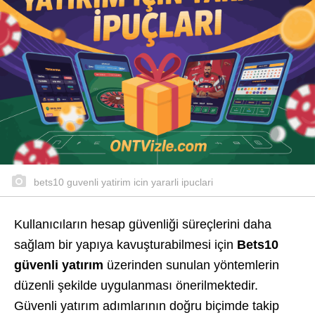
bets10 guvenli yatirim icin yararli ipuclari
Kullanıcıların hesap güvenliği süreçlerini daha
sağlam bir yapıya kavuşturabilmesi için
Bets10
güvenli yatırım
üzerinden sunulan yöntemlerin
düzenli şekilde uygulanması önerilmektedir.
Güvenli yatırım adımlarının doğru biçimde takip