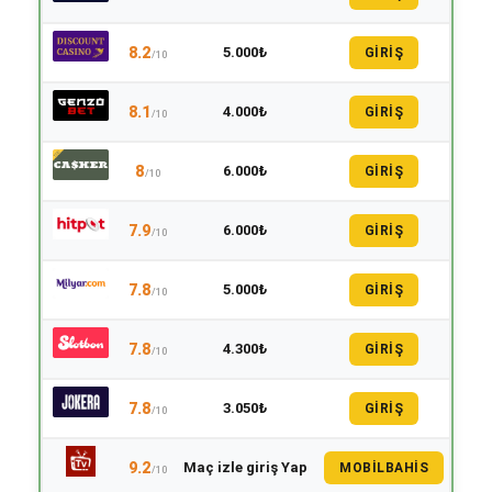
8.2
5.000₺
GİRİŞ
/10
8.1
4.000₺
GİRİŞ
/10
8
6.000₺
GİRİŞ
/10
7.9
6.000₺
GİRİŞ
/10
7.8
5.000₺
GİRİŞ
/10
7.8
4.300₺
GİRİŞ
/10
7.8
3.050₺
GİRİŞ
/10
9.2
Maç izle giriş Yap
MOBILBAHIS
/10