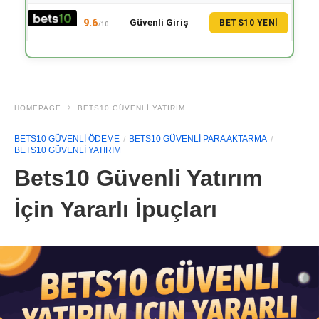
9.6
Güvenli Giriş
BETS10 YENI
/10
HOMEPAGE
BETS10 GÜVENLI YATIRIM
BETS10 GÜVENLI ÖDEME
BETS10 GÜVENLI PARA AKTARMA
BETS10 GÜVENLI YATIRIM
Bets10 Güvenli Yatırım
İçin Yararlı İpuçları