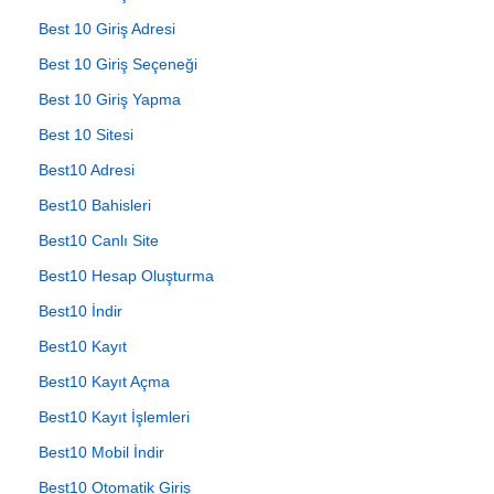
Best 10 Giriş Adresi
Best 10 Giriş Seçeneği
Best 10 Giriş Yapma
Best 10 Sitesi
Best10 Adresi
Best10 Bahisleri
Best10 Canlı Site
Best10 Hesap Oluşturma
Best10 İndir
Best10 Kayıt
Best10 Kayıt Açma
Best10 Kayıt İşlemleri
Best10 Mobil İndir
Best10 Otomatik Giriş