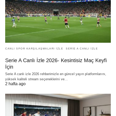
CANLI SPOR KARŞILAŞMALARI IZLE
SERIE A CANLI IZLE
Serie A Canlı İzle 2026- Kesintisiz Maç Keyfi
İçin
Serie A canlı izle 2026 rehberimizle en güncel yayın platformlarını,
yüksek kaliteli stream seçeneklerini ve…
2 hafta ago