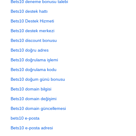
Bets10 deneme bonusu talebi
Bets10 destek hattı
Bets10 Destek Hizmeti
Bets10 destek merkezi
Bets10 discount bonusu
Bets10 doğru adres
Bets10 doğrulama işlemi
Bets10 doğrulama kodu
Bets10 doğum günü bonusu
Bets10 domain bilgisi
Bets10 domain değişimi
Bets10 domain güncellemesi
bets10 e-posta
Bets10 e-posta adresi