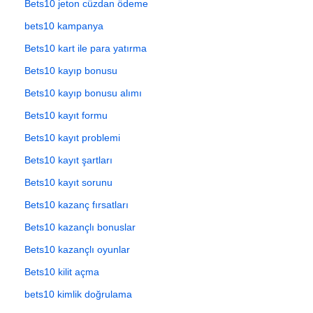
Bets10 jeton cüzdan ödeme
bets10 kampanya
Bets10 kart ile para yatırma
Bets10 kayıp bonusu
Bets10 kayıp bonusu alımı
Bets10 kayıt formu
Bets10 kayıt problemi
Bets10 kayıt şartları
Bets10 kayıt sorunu
Bets10 kazanç fırsatları
Bets10 kazançlı bonuslar
Bets10 kazançlı oyunlar
Bets10 kilit açma
bets10 kimlik doğrulama