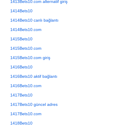
1413Bets10.com alternatif giriş
1414Bets10
1414Bets10 canlı bağlantı
1414Bets10.com
1415Bets10
1415Bets10.com
1415Bets10.com giriş
1416Bets10
1416Bets10 aktif bağlantı
1416Bets10.com
1417Bets10
1417Bets10 güncel adres
1417Bets10.com
1418Bets10