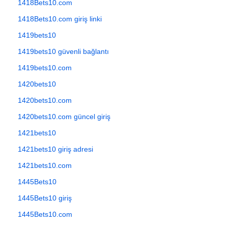
1418Bets10.com
1418Bets10.com giriş linki
1419bets10
1419bets10 güvenli bağlantı
1419bets10.com
1420bets10
1420bets10.com
1420bets10.com güncel giriş
1421bets10
1421bets10 giriş adresi
1421bets10.com
1445Bets10
1445Bets10 giriş
1445Bets10.com