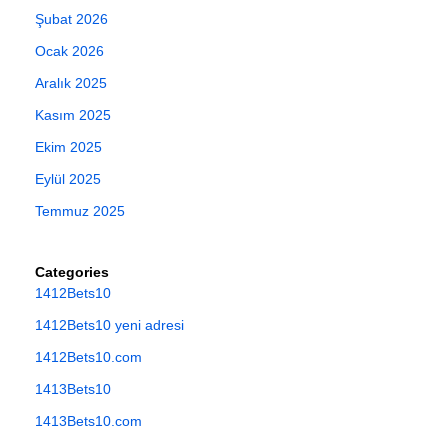
Şubat 2026
Ocak 2026
Aralık 2025
Kasım 2025
Ekim 2025
Eylül 2025
Temmuz 2025
Categories
1412Bets10
1412Bets10 yeni adresi
1412Bets10.com
1413Bets10
1413Bets10.com