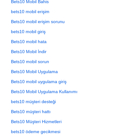
Bets10 Mobil Bahis
bets10 mobil erişim
Bets10 mobil erişim sorunu
bets10 mobil giriş
Bets10 mobil hata
Bets10 Mobil İndir
Bets10 mobil sorun
Bets10 Mobil Uygulama
Bets10 mobil uygulama giriş
Bets10 Mobil Uygulama Kullanımı
bets10 müşteri desteği
Bets10 müşteri hattı
Bets10 Müşteri Hizmetleri
bets10 ödeme gecikmesi