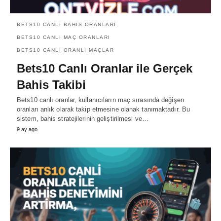
BETS10 CANLI BAHIS ORANLARI
BETS10 CANLI MAÇ ORANLARI
BETS10 CANLI ORANLI MAÇLAR
Bets10 Canlı Oranlar ile Gerçek
Bahis Takibi
Bets10 canlı oranlar, kullanıcıların maç sırasında değişen
oranları anlık olarak takip etmesine olanak tanımaktadır. Bu
sistem, bahis stratejilerinin geliştirilmesi ve…
9 ay ago