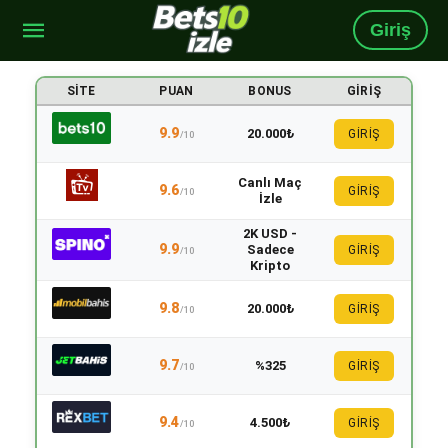
Giriş
SITE
PUAN
BONUS
GIRIŞ
9.9
20.000₺
GİRİŞ
/10
Canlı Maç
9.6
GİRİŞ
/10
İzle
2K USD -
9.9
Sadece
GİRİŞ
/10
Kripto
9.8
20.000₺
GİRİŞ
/10
9.7
%325
GİRİŞ
/10
9.4
4.500₺
GİRİŞ
/10