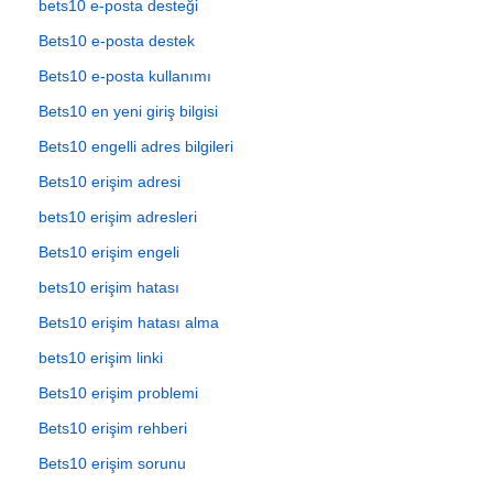
bets10 e-posta desteği
Bets10 e-posta destek
Bets10 e-posta kullanımı
Bets10 en yeni giriş bilgisi
Bets10 engelli adres bilgileri
Bets10 erişim adresi
bets10 erişim adresleri
Bets10 erişim engeli
bets10 erişim hatası
Bets10 erişim hatası alma
bets10 erişim linki
Bets10 erişim problemi
Bets10 erişim rehberi
Bets10 erişim sorunu