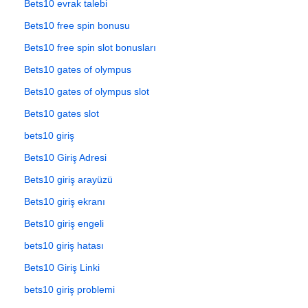
Bets10 evrak talebi
Bets10 free spin bonusu
Bets10 free spin slot bonusları
Bets10 gates of olympus
Bets10 gates of olympus slot
Bets10 gates slot
bets10 giriş
Bets10 Giriş Adresi
Bets10 giriş arayüzü
Bets10 giriş ekranı
Bets10 giriş engeli
bets10 giriş hatası
Bets10 Giriş Linki
bets10 giriş problemi