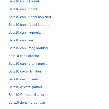
Bets10 Canlı Destek
Bets10 canlı futbol
Bets10 canlı futbol bahisleri
Bets10 canlı futbol kuponu
Bets10 canlı kuponlar
Bets10 canlı link
Bets10 canlı maç oranları
bets10 canlı oranlar
Bets10 canlı oranlı maçlar
Bets10 çekim limitleri
Bets10 çevrim şartı
Bets10 çevrim şartları
Bets10 Curacao lisansı
bets10 deneme bonusu