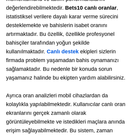
değerlendirebilmektedir.
Bets10 canlı oranlar
,
istatistiksel verilere dayalı karar verme sürecini
desteklemekte ve bahislerin isabet oranını
artırmaktadır. Bu özellik, özellikle profesyonel
bahisçiler tarafından yoğun şekilde
kullanılmaktadır.
Canlı destek
ekipleri sizlerin
firmada problem yaşamadan bahis oynamanızı
sağlamaktadır. Bu nedenle bir konuda sorun
yaşamanız halinde bu ekipten yardım alabilirsiniz.
Ayrıca oran analizleri mobil cihazlardan da
kolaylıkla yapılabilmektedir. Kullanıcılar canlı oran
ekranlarını gerçek zamanlı olarak
görüntüleyebilmekte ve istedikleri maçlara anında
erişim sağlayabilmektedir. Bu sistem, zaman