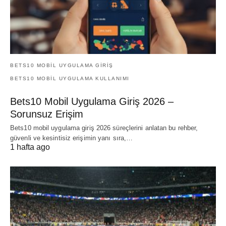
BETS10 MOBIL UYGULAMA GIRIŞ
BETS10 MOBIL UYGULAMA KULLANIMI
Bets10 Mobil Uygulama Giriş 2026 –
Sorunsuz Erişim
Bets10 mobil uygulama giriş 2026 süreçlerini anlatan bu rehber,
güvenli ve kesintisiz erişimin yanı sıra,…
1 hafta ago