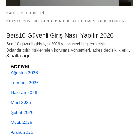
BAHIS REHBERLERI
BETS10 GÜVENLI GIRIŞ İÇIN DIKKAT EDILMESI GEREKENLER
Bets10 Güvenli Giriş Nasıl Yapılır 2026
Bets10 güvenli giriş için 2026 yılı güncel bilgilere erişin.
Dolandırıcılık risklerinden korunma yöntemleri, adres değişiklikleri…
3 hafta ago
Archives
Ağustos 2026
Temmuz 2026
Haziran 2026
Mart 2026
Şubat 2026
Ocak 2026
Aralık 2025