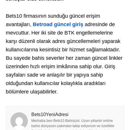
Bets10 firmasının sunduğu güncel erişim
avantajları,
Betroad güncel giriş
adresinde de
mevcuttur. Her iki site de BTK engellemelerine
karşı düzenli olarak adres güncellemeleri yaparak
kullanıcılarına kesintisiz bir hizmet sağlamaktadır.
Bu sayede bahis severler her zaman güncel linkler
üzerinden hızlı erişim imkânına sahip olur. Giriş
sayfaları sade ve anlaşılır bir yapıya sahip
olduğundan kullanıcılar kolaylıkla aradıkları
bölümlere ulaşabilirler.
Bets10YeniAdresi
Merhaba ben Bets10 Bahisçisi. Uzun yıllardır online
bahis dünyasını yakından takip ediyorum ve özellikle