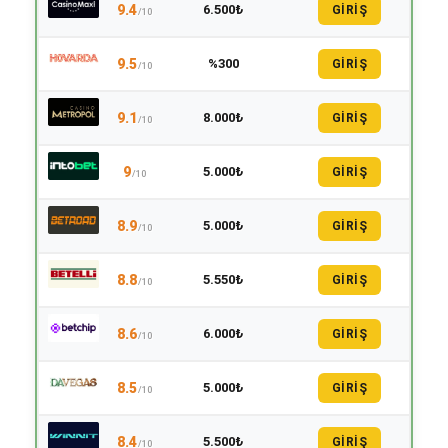
9.4
6.500₺
GİRİŞ
/10
9.5
%300
GİRİŞ
/10
9.1
8.000₺
GİRİŞ
/10
9
5.000₺
GİRİŞ
/10
8.9
5.000₺
GİRİŞ
/10
8.8
5.550₺
GİRİŞ
/10
8.6
6.000₺
GİRİŞ
/10
8.5
5.000₺
GİRİŞ
/10
8.4
5.500₺
GİRİŞ
/10