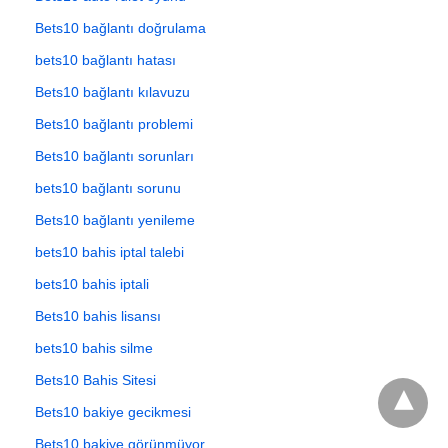
Bets10 bağlantı doğrulama
bets10 bağlantı hatası
Bets10 bağlantı kılavuzu
Bets10 bağlantı problemi
Bets10 bağlantı sorunları
bets10 bağlantı sorunu
Bets10 bağlantı yenileme
bets10 bahis iptal talebi
bets10 bahis iptali
Bets10 bahis lisansı
bets10 bahis silme
Bets10 Bahis Sitesi
Bets10 bakiye gecikmesi
Bets10 bakiye görünmüyor