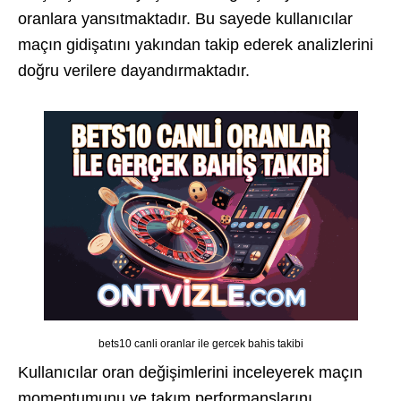
oranlara yansıtmaktadır. Bu sayede kullanıcılar
maçın gidişatını yakından takip ederek analizlerini
doğru verilere dayandırmaktadır.
bets10 canli oranlar ile gercek bahis takibi
Kullanıcılar oran değişimlerini inceleyerek maçın
momentumunu ve takım performanslarını