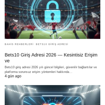
BAHIS REHBERLERI
BETS10 GIRIŞ ADRESI
Bets10 Giriş Adresi 2026 — Kesintisiz Erişim
ve
Bets10 giriş adresi 2026 yılı güncel bilgileri, güvenilir bağlantılar ve
platforma sorunsuz erişim yöntemleri hakkında…
4 gün ago