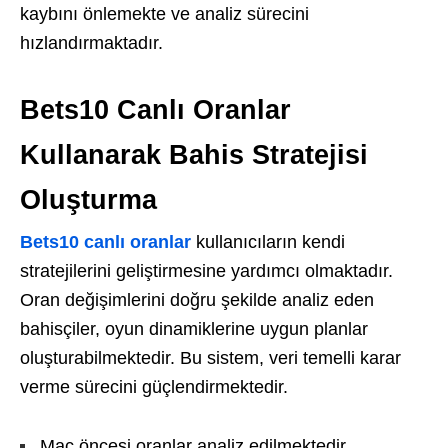
kaybını önlemekte ve analiz sürecini
hızlandırmaktadır.
Bets10 Canlı Oranlar
Kullanarak Bahis Stratejisi
Oluşturma
Bets10 canlı oranlar
kullanıcıların kendi
stratejilerini geliştirmesine yardımcı olmaktadır.
Oran değişimlerini doğru şekilde analiz eden
bahisçiler, oyun dinamiklerine uygun planlar
oluşturabilmektedir. Bu sistem, veri temelli karar
verme sürecini güçlendirmektedir.
Maç öncesi oranlar analiz edilmektedir.