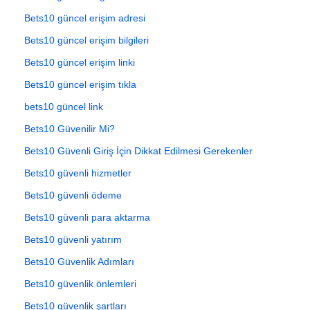
Bets10 güncel erişim adresi
Bets10 güncel erişim bilgileri
Bets10 güncel erişim linki
Bets10 güncel erişim tıkla
bets10 güncel link
Bets10 Güvenilir Mi?
Bets10 Güvenli Giriş İçin Dikkat Edilmesi Gerekenler
Bets10 güvenli hizmetler
Bets10 güvenli ödeme
Bets10 güvenli para aktarma
Bets10 güvenli yatırım
Bets10 Güvenlik Adımları
Bets10 güvenlik önlemleri
Bets10 güvenlik şartları