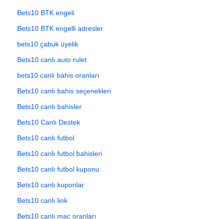
Bets10 BTK engeli
Bets10 BTK engelli adresler
bets10 çabuk üyelik
Bets10 canlı auto rulet
bets10 canlı bahis oranları
Bets10 canlı bahis seçenekleri
Bets10 canlı bahisler
Bets10 Canlı Destek
Bets10 canlı futbol
Bets10 canlı futbol bahisleri
Bets10 canlı futbol kuponu
Bets10 canlı kuponlar
Bets10 canlı link
Bets10 canlı maç oranları