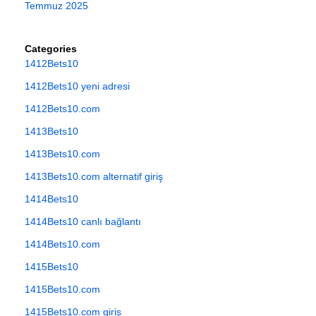
Temmuz 2025
Categories
1412Bets10
1412Bets10 yeni adresi
1412Bets10.com
1413Bets10
1413Bets10.com
1413Bets10.com alternatif giriş
1414Bets10
1414Bets10 canlı bağlantı
1414Bets10.com
1415Bets10
1415Bets10.com
1415Bets10.com giriş