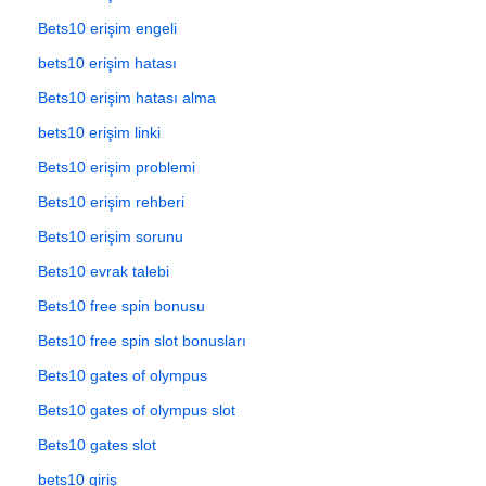
Bets10 erişim engeli
bets10 erişim hatası
Bets10 erişim hatası alma
bets10 erişim linki
Bets10 erişim problemi
Bets10 erişim rehberi
Bets10 erişim sorunu
Bets10 evrak talebi
Bets10 free spin bonusu
Bets10 free spin slot bonusları
Bets10 gates of olympus
Bets10 gates of olympus slot
Bets10 gates slot
bets10 giriş