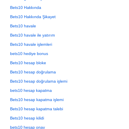
Bets10 Hakkında
Bets10 Hakkında Şikayet
Bets10 havale
Bets10 havale ile yatırım
Bets10 havale işlemleri
bets10 hediye bonus
Bets10 hesap bloke
Bets10 hesap doğrulama
Bets10 hesap doğrulama işlemi
bets10 hesap kapatma
Bets10 hesap kapatma işlemi
Bets10 hesap kapatma talebi
Bets10 hesap kilidi
bets10 hesap onay