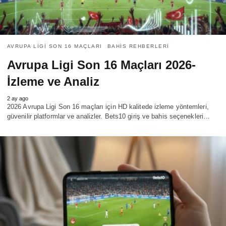
AVRUPA LIGI SON 16 MAÇLARI
BAHIS REHBERLERI
Avrupa Ligi Son 16 Maçları 2026-
İzleme ve Analiz
2 ay ago
2026 Avrupa Ligi Son 16 maçları için HD kalitede izleme yöntemleri,
güvenilir platformlar ve analizler. Bets10 giriş ve bahis seçenekleri…