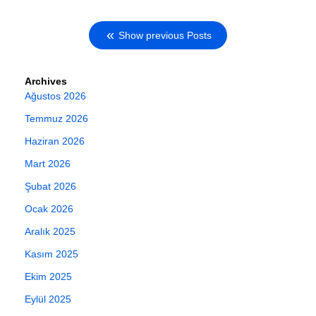
Show previous Posts
Archives
Ağustos 2026
Temmuz 2026
Haziran 2026
Mart 2026
Şubat 2026
Ocak 2026
Aralık 2025
Kasım 2025
Ekim 2025
Eylül 2025