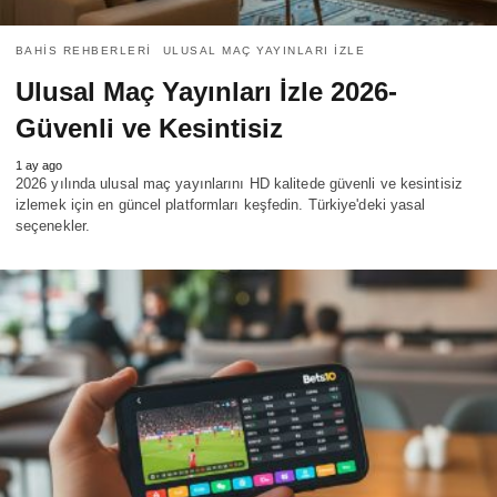
BAHIS REHBERLERI
ULUSAL MAÇ YAYINLARI IZLE
Ulusal Maç Yayınları İzle 2026-
Güvenli ve Kesintisiz
1 ay ago
2026 yılında ulusal maç yayınlarını HD kalitede güvenli ve kesintisiz
izlemek için en güncel platformları keşfedin. Türkiye'deki yasal
seçenekler.