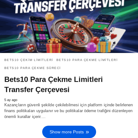
BETS10 ÇEKIM LIMITLERI
BETS10 PARA ÇEKME LIMITLERI
BETS10 PARA ÇEKME SÜRECI
Bets10 Para Çekme Limitleri
Transfer Çerçevesi
5 ay ago
Kazançların güvenli şekilde çekilebilmesi için platform içinde belirlenen
finans politikaları uygulanır ve bu politikalar ödeme trafiğini düzenleyen
önemli kurallar içerir.…
Show more Posts