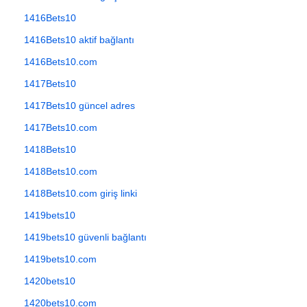
1416Bets10
1416Bets10 aktif bağlantı
1416Bets10.com
1417Bets10
1417Bets10 güncel adres
1417Bets10.com
1418Bets10
1418Bets10.com
1418Bets10.com giriş linki
1419bets10
1419bets10 güvenli bağlantı
1419bets10.com
1420bets10
1420bets10.com