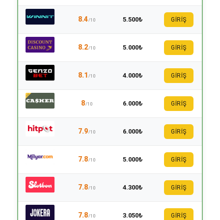
8.4
5.500₺
GİRİŞ
/10
8.2
5.000₺
GİRİŞ
/10
8.1
4.000₺
GİRİŞ
/10
8
6.000₺
GİRİŞ
/10
7.9
6.000₺
GİRİŞ
/10
7.8
5.000₺
GİRİŞ
/10
7.8
4.300₺
GİRİŞ
/10
7.8
3.050₺
GİRİŞ
/10