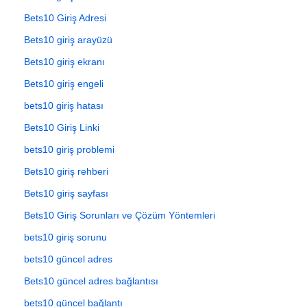
Bets10 Giriş Adresi
Bets10 giriş arayüzü
Bets10 giriş ekranı
Bets10 giriş engeli
bets10 giriş hatası
Bets10 Giriş Linki
bets10 giriş problemi
Bets10 giriş rehberi
Bets10 giriş sayfası
Bets10 Giriş Sorunları ve Çözüm Yöntemleri
bets10 giriş sorunu
bets10 güncel adres
Bets10 güncel adres bağlantısı
bets10 güncel bağlantı