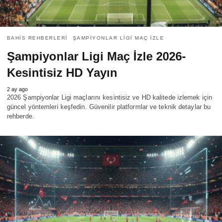
BAHIS REHBERLERI
ŞAMPIYONLAR LIGI MAÇ IZLE
Şampiyonlar Ligi Maç İzle 2026-
Kesintisiz HD Yayın
2 ay ago
2026 Şampiyonlar Ligi maçlarını kesintisiz ve HD kalitede izlemek için
güncel yöntemleri keşfedin. Güvenilir platformlar ve teknik detaylar bu
rehberde.