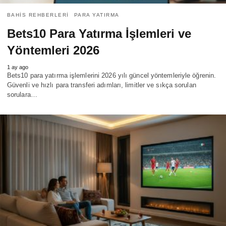
BAHIS REHBERLERI
PARA YATIRMA
Bets10 Para Yatırma İşlemleri ve
Yöntemleri 2026
1 ay ago
Bets10 para yatırma işlemlerini 2026 yılı güncel yöntemleriyle öğrenin.
Güvenli ve hızlı para transferi adımları, limitler ve sıkça sorulan
sorulara…