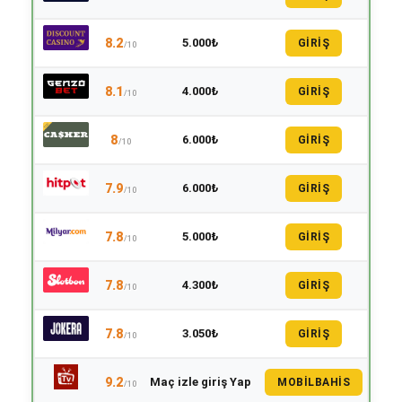
8.2
5.000₺
GİRİŞ
/10
8.1
4.000₺
GİRİŞ
/10
8
6.000₺
GİRİŞ
/10
7.9
6.000₺
GİRİŞ
/10
7.8
5.000₺
GİRİŞ
/10
7.8
4.300₺
GİRİŞ
/10
7.8
3.050₺
GİRİŞ
/10
9.2
Maç izle giriş Yap
MOBILBAHIS
/10