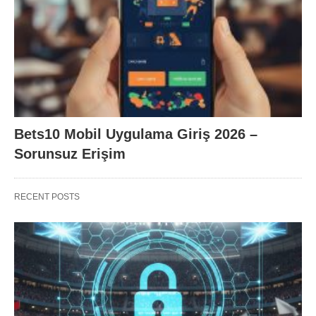
Bets10 Mobil Uygulama Giriş 2026 –
Sorunsuz Erişim
RECENT POSTS