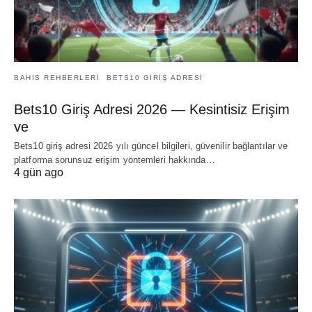
BAHIS REHBERLERI
BETS10 GIRIŞ ADRESI
Bets10 Giriş Adresi 2026 — Kesintisiz Erişim
ve
Bets10 giriş adresi 2026 yılı güncel bilgileri, güvenilir bağlantılar ve
platforma sorunsuz erişim yöntemleri hakkında…
4 gün ago