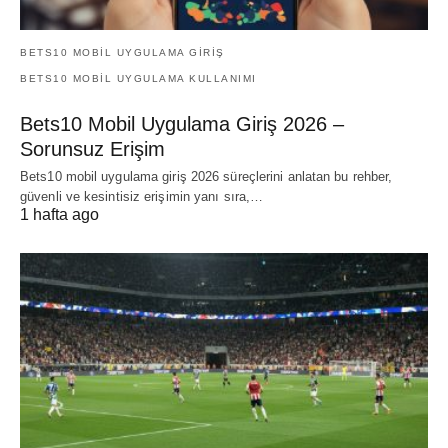
BETS10 MOBIL UYGULAMA GIRIŞ
BETS10 MOBIL UYGULAMA KULLANIMI
Bets10 Mobil Uygulama Giriş 2026 –
Sorunsuz Erişim
Bets10 mobil uygulama giriş 2026 süreçlerini anlatan bu rehber,
güvenli ve kesintisiz erişimin yanı sıra,…
1 hafta ago