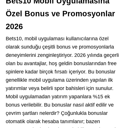
Bets10 Mobil Uygulamasına
Özel Bonus ve Promosyonlar
2026
Bets10, mobil uygulaması kullanıcılarına özel
olarak sunduğu çeşitli bonus ve promosyonlarla
deneyimlerini zenginleştiriyor. 2026 yılında geçerli
olan bu avantajlar, hoş geldin bonuslarından free
spinlere kadar birçok fırsatı içeriyor. Bu bonuslar
genellikle mobil uygulama üzerinden yapılan ilk
yatırımlar veya belirli spor bahisleri için sunulur.
Mobil uygulamadan yatırım yapanlara %15 ek
bonus verilebilir. Bu bonuslar nasıl aktif edilir ve
çevrim şartları nelerdir? Çoğunlukla bonuslar
otomatik olarak hesaba tanımlanır; bazen