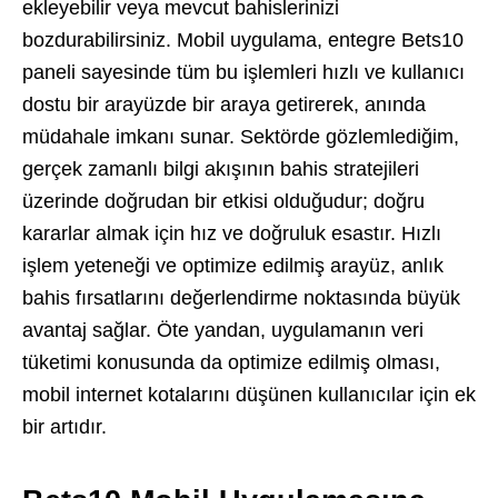
ekleyebilir veya mevcut bahislerinizi
bozdurabilirsiniz. Mobil uygulama, entegre Bets10
paneli sayesinde tüm bu işlemleri hızlı ve kullanıcı
dostu bir arayüzde bir araya getirerek, anında
müdahale imkanı sunar. Sektörde gözlemlediğim,
gerçek zamanlı bilgi akışının bahis stratejileri
üzerinde doğrudan bir etkisi olduğudur; doğru
kararlar almak için hız ve doğruluk esastır. Hızlı
işlem yeteneği ve optimize edilmiş arayüz, anlık
bahis fırsatlarını değerlendirme noktasında büyük
avantaj sağlar. Öte yandan, uygulamanın veri
tüketimi konusunda da optimize edilmiş olması,
mobil internet kotalarını düşünen kullanıcılar için ek
bir artıdır.