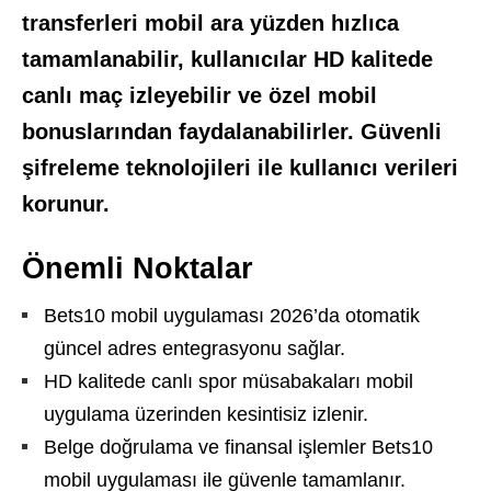
transferleri mobil ara yüzden hızlıca
tamamlanabilir, kullanıcılar HD kalitede
canlı maç izleyebilir ve özel mobil
bonuslarından faydalanabilirler. Güvenli
şifreleme teknolojileri ile kullanıcı verileri
korunur.
Önemli Noktalar
Bets10 mobil uygulaması 2026’da otomatik
güncel adres entegrasyonu sağlar.
HD kalitede canlı spor müsabakaları mobil
uygulama üzerinden kesintisiz izlenir.
Belge doğrulama ve finansal işlemler Bets10
mobil uygulaması ile güvenle tamamlanır.