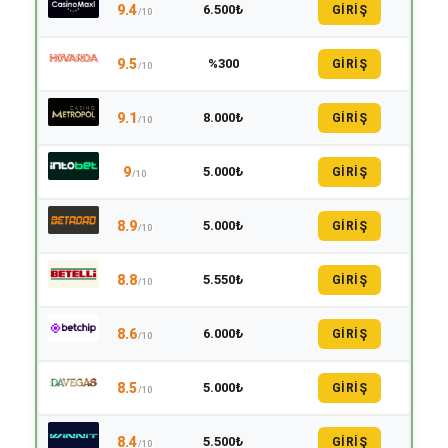
9.4
6.500₺
GİRİŞ
/10
9.5
%300
GİRİŞ
/10
9.1
8.000₺
GİRİŞ
/10
9
5.000₺
GİRİŞ
/10
8.9
5.000₺
GİRİŞ
/10
8.8
5.550₺
GİRİŞ
/10
8.6
6.000₺
GİRİŞ
/10
8.5
5.000₺
GİRİŞ
/10
8.4
5.500₺
GİRİŞ
/10