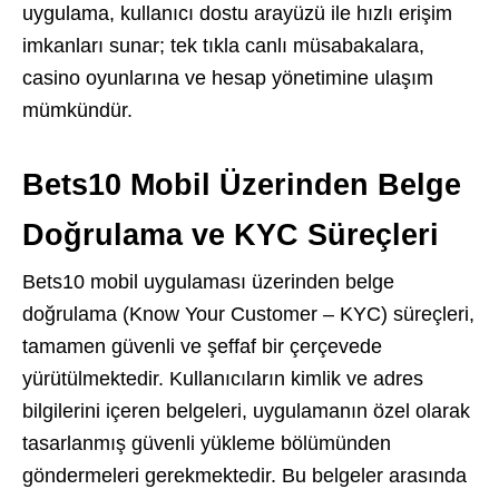
uygulama, kullanıcı dostu arayüzü ile hızlı erişim
imkanları sunar; tek tıkla canlı müsabakalara,
casino oyunlarına ve hesap yönetimine ulaşım
mümkündür.
Bets10 Mobil Üzerinden Belge
Doğrulama ve KYC Süreçleri
Bets10 mobil uygulaması üzerinden belge
doğrulama (Know Your Customer – KYC) süreçleri,
tamamen güvenli ve şeffaf bir çerçevede
yürütülmektedir. Kullanıcıların kimlik ve adres
bilgilerini içeren belgeleri, uygulamanın özel olarak
tasarlanmış güvenli yükleme bölümünden
göndermeleri gerekmektedir. Bu belgeler arasında