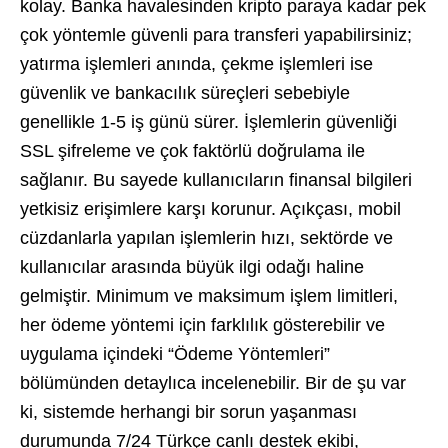
kolay. Banka havalesinden kripto paraya kadar pek
çok yöntemle güvenli para transferi yapabilirsiniz;
yatırma işlemleri anında, çekme işlemleri ise
güvenlik ve bankacılık süreçleri sebebiyle
genellikle 1-5 iş günü sürer. İşlemlerin güvenliği
SSL şifreleme ve çok faktörlü doğrulama ile
sağlanır. Bu sayede kullanıcıların finansal bilgileri
yetkisiz erişimlere karşı korunur. Açıkçası, mobil
cüzdanlarla yapılan işlemlerin hızı, sektörde ve
kullanıcılar arasında büyük ilgi odağı haline
gelmiştir. Minimum ve maksimum işlem limitleri,
her ödeme yöntemi için farklılık gösterebilir ve
uygulama içindeki “Ödeme Yöntemleri”
bölümünden detaylıca incelenebilir. Bir de şu var
ki, sistemde herhangi bir sorun yaşanması
durumunda 7/24 Türkçe canlı destek ekibi,