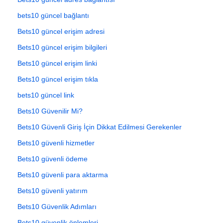
bets10 güncel bağlantı
Bets10 güncel erişim adresi
Bets10 güncel erişim bilgileri
Bets10 güncel erişim linki
Bets10 güncel erişim tıkla
bets10 güncel link
Bets10 Güvenilir Mi?
Bets10 Güvenli Giriş İçin Dikkat Edilmesi Gerekenler
Bets10 güvenli hizmetler
Bets10 güvenli ödeme
Bets10 güvenli para aktarma
Bets10 güvenli yatırım
Bets10 Güvenlik Adımları
Bets10 güvenlik önlemleri