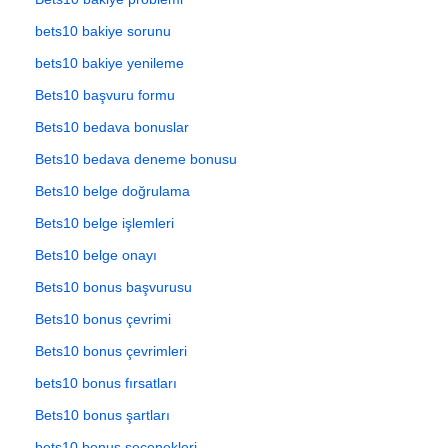
bets10 bakiye sorunu
bets10 bakiye yenileme
Bets10 başvuru formu
Bets10 bedava bonuslar
Bets10 bedava deneme bonusu
Bets10 belge doğrulama
Bets10 belge işlemleri
Bets10 belge onayı
Bets10 bonus başvurusu
Bets10 bonus çevrimi
Bets10 bonus çevrimleri
bets10 bonus fırsatları
Bets10 bonus şartları
bets10 bonus seçenekleri