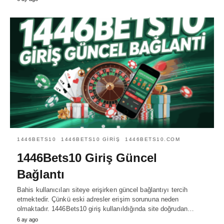
1446BETS10
1446BETS10 GIRIŞ
1446BETS10.COM
1446Bets10 Giriş Güncel
Bağlantı
Bahis kullanıcıları siteye erişirken güncel bağlantıyı tercih
etmektedir. Çünkü eski adresler erişim sorununa neden
olmaktadır. 1446Bets10 giriş kullanıldığında site doğrudan…
6 ay ago