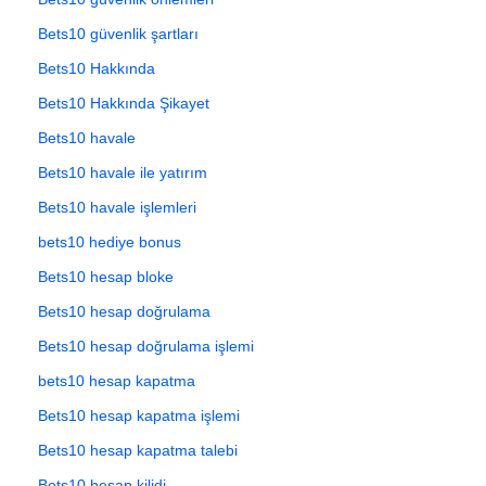
Bets10 güvenlik şartları
Bets10 Hakkında
Bets10 Hakkında Şikayet
Bets10 havale
Bets10 havale ile yatırım
Bets10 havale işlemleri
bets10 hediye bonus
Bets10 hesap bloke
Bets10 hesap doğrulama
Bets10 hesap doğrulama işlemi
bets10 hesap kapatma
Bets10 hesap kapatma işlemi
Bets10 hesap kapatma talebi
Bets10 hesap kilidi