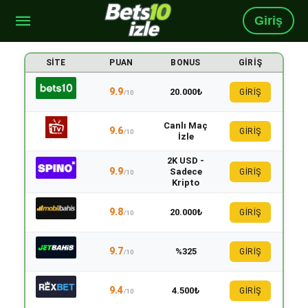
Giriş
SITE
PUAN
BONUS
GIRIŞ
9.9
20.000₺
GİRİŞ
/10
Canlı Maç
9.6
GİRİŞ
/10
İzle
2K USD -
9.9
Sadece
GİRİŞ
/10
Kripto
9.8
20.000₺
GİRİŞ
/10
9.7
%325
GİRİŞ
/10
9.4
4.500₺
GİRİŞ
/10