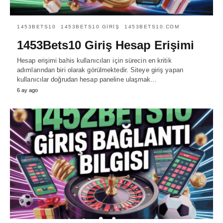
1453BETS10
1453BETS10 GIRIŞ
1453BETS10.COM
1453Bets10 Giriş Hesap Erişimi
Hesap erişimi bahis kullanıcıları için sürecin en kritik
adımlarından biri olarak görülmektedir. Siteye giriş yapan
kullanıcılar doğrudan hesap paneline ulaşmak…
6 ay ago