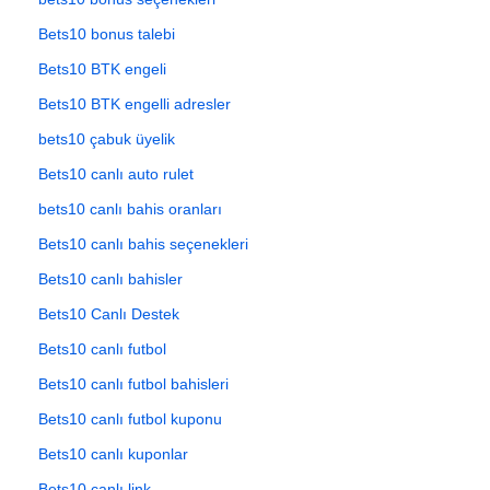
Bets10 bonus talebi
Bets10 BTK engeli
Bets10 BTK engelli adresler
bets10 çabuk üyelik
Bets10 canlı auto rulet
bets10 canlı bahis oranları
Bets10 canlı bahis seçenekleri
Bets10 canlı bahisler
Bets10 Canlı Destek
Bets10 canlı futbol
Bets10 canlı futbol bahisleri
Bets10 canlı futbol kuponu
Bets10 canlı kuponlar
Bets10 canlı link