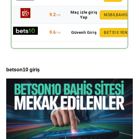
Maç izle giriş
9.2
MOBILBAHIS
/10
Yap
9.6
Güvenli Giriş
BETS10 YENI
/10
betson10 giriş