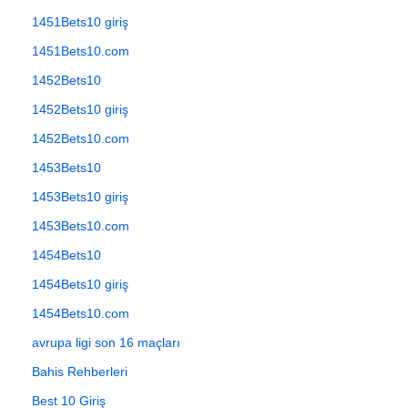
1451Bets10 giriş
1451Bets10.com
1452Bets10
1452Bets10 giriş
1452Bets10.com
1453Bets10
1453Bets10 giriş
1453Bets10.com
1454Bets10
1454Bets10 giriş
1454Bets10.com
avrupa ligi son 16 maçları
Bahis Rehberleri
Best 10 Giriş