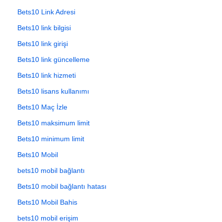
Bets10 Link Adresi
Bets10 link bilgisi
Bets10 link girişi
Bets10 link güncelleme
Bets10 link hizmeti
Bets10 lisans kullanımı
Bets10 Maç İzle
Bets10 maksimum limit
Bets10 minimum limit
Bets10 Mobil
bets10 mobil bağlantı
Bets10 mobil bağlantı hatası
Bets10 Mobil Bahis
bets10 mobil erişim