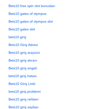
Bets10 free spin slot bonusları
Bets10 gates of olympus
Bets10 gates of olympus slot
Bets10 gates slot
bets10 giriş
Bets10 Giriş Adresi
Bets10 giriş arayüzü
Bets10 giriş ekranı
Bets10 giriş engeli
bets10 giriş hatası
Bets10 Giriş Linki
bets10 giriş problemi
Bets10 giriş rehberi
Bets10 giriş sayfası