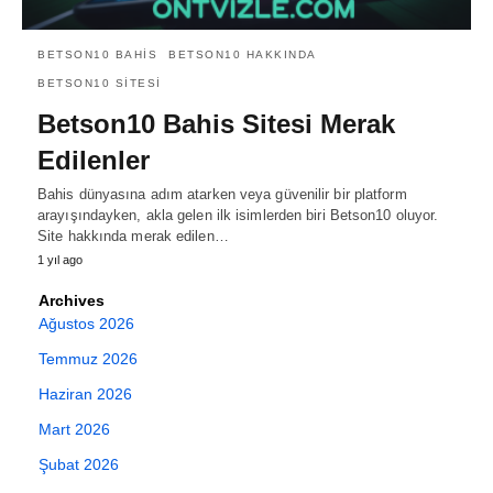
BETSON10 BAHIS
BETSON10 HAKKINDA
BETSON10 SITESI
Betson10 Bahis Sitesi Merak
Edilenler
Bahis dünyasına adım atarken veya güvenilir bir platform
arayışındayken, akla gelen ilk isimlerden biri Betson10 oluyor.
Site hakkında merak edilen…
1 yıl ago
Archives
Ağustos 2026
Temmuz 2026
Haziran 2026
Mart 2026
Şubat 2026