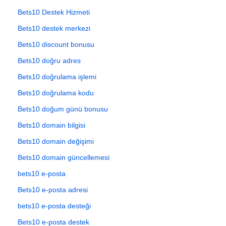
Bets10 Destek Hizmeti
Bets10 destek merkezi
Bets10 discount bonusu
Bets10 doğru adres
Bets10 doğrulama işlemi
Bets10 doğrulama kodu
Bets10 doğum günü bonusu
Bets10 domain bilgisi
Bets10 domain değişimi
Bets10 domain güncellemesi
bets10 e-posta
Bets10 e-posta adresi
bets10 e-posta desteği
Bets10 e-posta destek