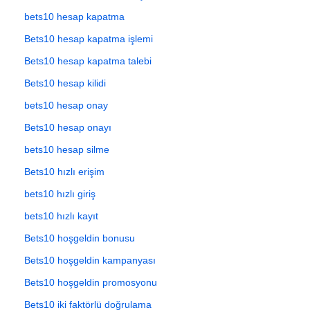
bets10 hesap kapatma
Bets10 hesap kapatma işlemi
Bets10 hesap kapatma talebi
Bets10 hesap kilidi
bets10 hesap onay
Bets10 hesap onayı
bets10 hesap silme
Bets10 hızlı erişim
bets10 hızlı giriş
bets10 hızlı kayıt
Bets10 hoşgeldin bonusu
Bets10 hoşgeldin kampanyası
Bets10 hoşgeldin promosyonu
Bets10 iki faktörlü doğrulama