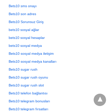
Bets10 sms onayı
Bets10 son adres
Bets10 Sorunsuz Giriş
bets10 sosyal ağlar
bets10 sosyal hesaplar
bets10 sosyal medya
Bets10 sosyal medya iletişim
Bets10 sosyal medya kanalları
Bets10 sugar rush
Bets10 sugar rush oyunu
Bets10 sugar rush slot
Bets10 telefon bağlantısı
Bets10 telegram bonusları
Bets10 telegram fırsatları