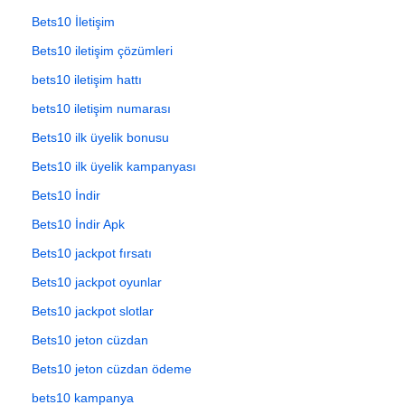
Bets10 İletişim
Bets10 iletişim çözümleri
bets10 iletişim hattı
bets10 iletişim numarası
Bets10 ilk üyelik bonusu
Bets10 ilk üyelik kampanyası
Bets10 İndir
Bets10 İndir Apk
Bets10 jackpot fırsatı
Bets10 jackpot oyunlar
Bets10 jackpot slotlar
Bets10 jeton cüzdan
Bets10 jeton cüzdan ödeme
bets10 kampanya