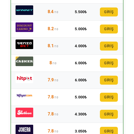
8.4
5.500₺
GİRİŞ
/10
8.2
5.000₺
GİRİŞ
/10
8.1
4.000₺
GİRİŞ
/10
8
6.000₺
GİRİŞ
/10
7.9
6.000₺
GİRİŞ
/10
7.8
5.000₺
GİRİŞ
/10
7.8
4.300₺
GİRİŞ
/10
7.8
3.050₺
GİRİŞ
/10