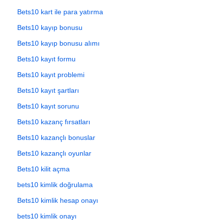
Bets10 kart ile para yatırma
Bets10 kayıp bonusu
Bets10 kayıp bonusu alımı
Bets10 kayıt formu
Bets10 kayıt problemi
Bets10 kayıt şartları
Bets10 kayıt sorunu
Bets10 kazanç fırsatları
Bets10 kazançlı bonuslar
Bets10 kazançlı oyunlar
Bets10 kilit açma
bets10 kimlik doğrulama
Bets10 kimlik hesap onayı
bets10 kimlik onayı