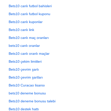
Bets10 canlı futbol bahisleri
Bets10 canlı futbol kuponu
Bets10 canlı kuponlar
Bets10 canlı link
Bets10 canlı maç oranları
bets10 canlı oranlar
Bets10 canlı oranlı maçlar
Bets10 çekim limitleri
Bets10 çevrim şartı
Bets10 çevrim şartları
Bets10 Curacao lisansı
bets10 deneme bonusu
Bets10 deneme bonusu talebi
Bets10 destek hattı