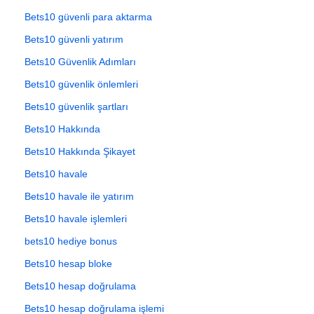
Bets10 güvenli para aktarma
Bets10 güvenli yatırım
Bets10 Güvenlik Adımları
Bets10 güvenlik önlemleri
Bets10 güvenlik şartları
Bets10 Hakkında
Bets10 Hakkında Şikayet
Bets10 havale
Bets10 havale ile yatırım
Bets10 havale işlemleri
bets10 hediye bonus
Bets10 hesap bloke
Bets10 hesap doğrulama
Bets10 hesap doğrulama işlemi