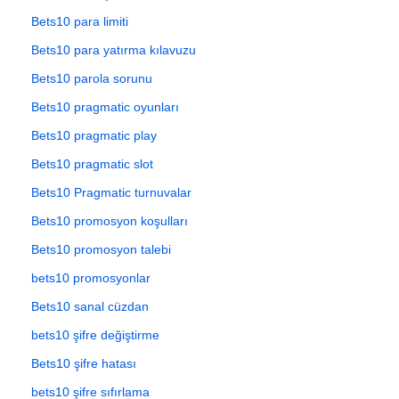
Bets10 para limiti
Bets10 para yatırma kılavuzu
Bets10 parola sorunu
Bets10 pragmatic oyunları
Bets10 pragmatic play
Bets10 pragmatic slot
Bets10 Pragmatic turnuvalar
Bets10 promosyon koşulları
Bets10 promosyon talebi
bets10 promosyonlar
Bets10 sanal cüzdan
bets10 şifre değiştirme
Bets10 şifre hatası
bets10 şifre sıfırlama