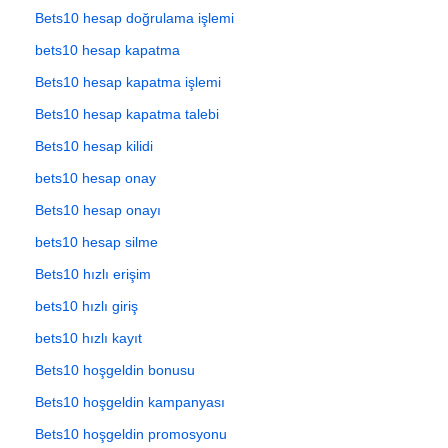
Bets10 hesap doğrulama işlemi
bets10 hesap kapatma
Bets10 hesap kapatma işlemi
Bets10 hesap kapatma talebi
Bets10 hesap kilidi
bets10 hesap onay
Bets10 hesap onayı
bets10 hesap silme
Bets10 hızlı erişim
bets10 hızlı giriş
bets10 hızlı kayıt
Bets10 hoşgeldin bonusu
Bets10 hoşgeldin kampanyası
Bets10 hoşgeldin promosyonu