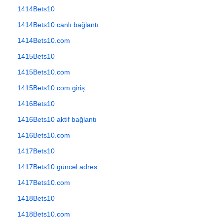
1414Bets10
1414Bets10 canlı bağlantı
1414Bets10.com
1415Bets10
1415Bets10.com
1415Bets10.com giriş
1416Bets10
1416Bets10 aktif bağlantı
1416Bets10.com
1417Bets10
1417Bets10 güncel adres
1417Bets10.com
1418Bets10
1418Bets10.com