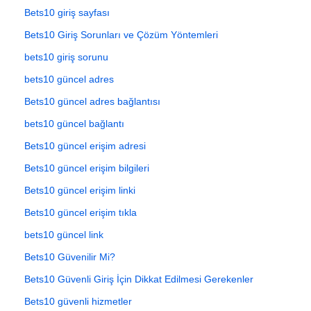
Bets10 giriş sayfası
Bets10 Giriş Sorunları ve Çözüm Yöntemleri
bets10 giriş sorunu
bets10 güncel adres
Bets10 güncel adres bağlantısı
bets10 güncel bağlantı
Bets10 güncel erişim adresi
Bets10 güncel erişim bilgileri
Bets10 güncel erişim linki
Bets10 güncel erişim tıkla
bets10 güncel link
Bets10 Güvenilir Mi?
Bets10 Güvenli Giriş İçin Dikkat Edilmesi Gerekenler
Bets10 güvenli hizmetler