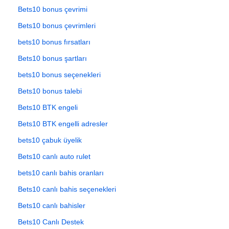
Bets10 bonus çevrimi
Bets10 bonus çevrimleri
bets10 bonus fırsatları
Bets10 bonus şartları
bets10 bonus seçenekleri
Bets10 bonus talebi
Bets10 BTK engeli
Bets10 BTK engelli adresler
bets10 çabuk üyelik
Bets10 canlı auto rulet
bets10 canlı bahis oranları
Bets10 canlı bahis seçenekleri
Bets10 canlı bahisler
Bets10 Canlı Destek