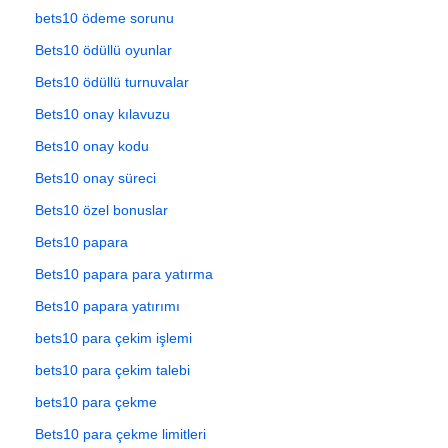
bets10 ödeme sorunu
Bets10 ödüllü oyunlar
Bets10 ödüllü turnuvalar
Bets10 onay kılavuzu
Bets10 onay kodu
Bets10 onay süreci
Bets10 özel bonuslar
Bets10 papara
Bets10 papara para yatırma
Bets10 papara yatırımı
bets10 para çekim işlemi
bets10 para çekim talebi
bets10 para çekme
Bets10 para çekme limitleri