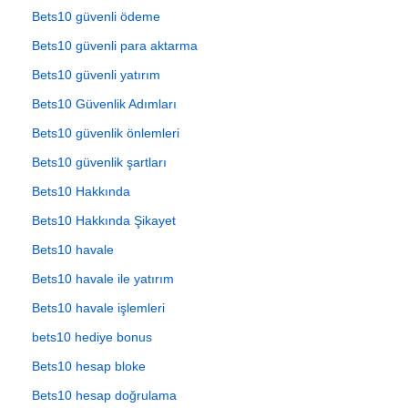
Bets10 güvenli ödeme
Bets10 güvenli para aktarma
Bets10 güvenli yatırım
Bets10 Güvenlik Adımları
Bets10 güvenlik önlemleri
Bets10 güvenlik şartları
Bets10 Hakkında
Bets10 Hakkında Şikayet
Bets10 havale
Bets10 havale ile yatırım
Bets10 havale işlemleri
bets10 hediye bonus
Bets10 hesap bloke
Bets10 hesap doğrulama