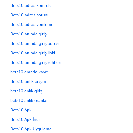
Bets10 adres kontrolü
Bets10 adres sorunu
Bets10 adres yenileme
Bets10 anında giriş
Bets10 anında giriş adresi
Bets10 anında giriş linki
Bets10 anında giriş rehberi
bets10 anında kayıt
Bets10 anlık erişim
bets10 anlık giriş
bets10 anlık oranlar
Bets10 Apk
Bets10 Apk İndir
Bets10 Apk Uygulama