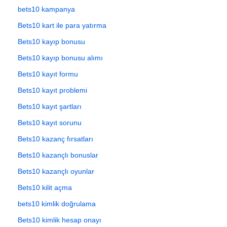
bets10 kampanya
Bets10 kart ile para yatırma
Bets10 kayıp bonusu
Bets10 kayıp bonusu alımı
Bets10 kayıt formu
Bets10 kayıt problemi
Bets10 kayıt şartları
Bets10 kayıt sorunu
Bets10 kazanç fırsatları
Bets10 kazançlı bonuslar
Bets10 kazançlı oyunlar
Bets10 kilit açma
bets10 kimlik doğrulama
Bets10 kimlik hesap onayı