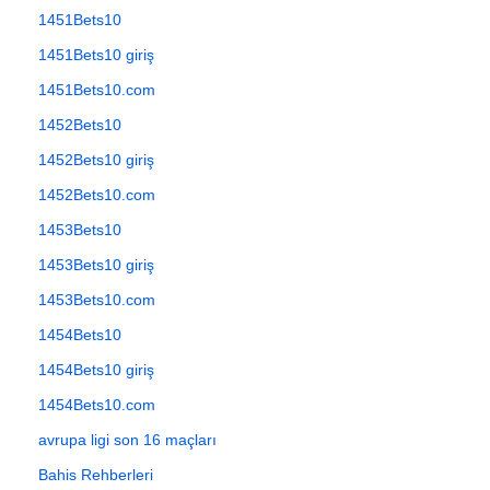
1451Bets10
1451Bets10 giriş
1451Bets10.com
1452Bets10
1452Bets10 giriş
1452Bets10.com
1453Bets10
1453Bets10 giriş
1453Bets10.com
1454Bets10
1454Bets10 giriş
1454Bets10.com
avrupa ligi son 16 maçları
Bahis Rehberleri