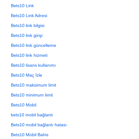
Bets10 Link
Bets10 Link Adresi
Bets10 link bilgisi
Bets10 link girişi
Bets10 link güncelleme
Bets10 link hizmeti
Bets10 lisans kullanımı
Bets10 Maç İzle
Bets10 maksimum limit
Bets10 minimum limit
Bets10 Mobil
bets10 mobil bağlantı
Bets10 mobil bağlantı hatası
Bets10 Mobil Bahis