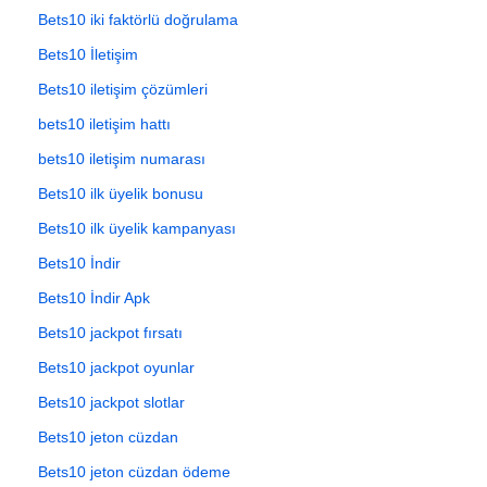
Bets10 iki faktörlü doğrulama
Bets10 İletişim
Bets10 iletişim çözümleri
bets10 iletişim hattı
bets10 iletişim numarası
Bets10 ilk üyelik bonusu
Bets10 ilk üyelik kampanyası
Bets10 İndir
Bets10 İndir Apk
Bets10 jackpot fırsatı
Bets10 jackpot oyunlar
Bets10 jackpot slotlar
Bets10 jeton cüzdan
Bets10 jeton cüzdan ödeme