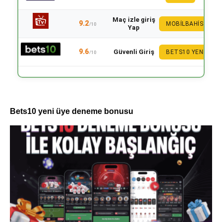
Maç izle giriş
9.2
MOBILBAHIS
/10
Yap
9.6
Güvenli Giriş
BETS10 YENI
/10
Bets10 yeni üye deneme bonusu