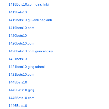
1418Bets10.com giriş linki
1419bets10
1419bets10 güvenli bağlantı
1419bets10.com
1420bets10
1420bets10.com
1420bets10.com güncel giriş
1421bets10
1421bets10 giriş adresi
1421bets10.com
1445Bets10
1445Bets10 giriş
1445Bets10.com
1446Bets10