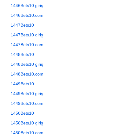
1446Bets10 giriş
1446Bets10.com
1447Bets10
1447Bets10 giriş
1447Bets10.com
1448Bets10
1448Bets10 giriş
1448Bets10.com
1449Bets10
1449Bets10 giriş
1449Bets10.com
1450Bets10
1450Bets10 giriş
1450Bets10.com