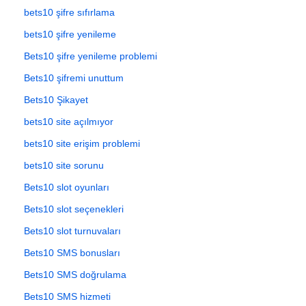
bets10 şifre sıfırlama
bets10 şifre yenileme
Bets10 şifre yenileme problemi
Bets10 şifremi unuttum
Bets10 Şikayet
bets10 site açılmıyor
bets10 site erişim problemi
bets10 site sorunu
Bets10 slot oyunları
Bets10 slot seçenekleri
Bets10 slot turnuvaları
Bets10 SMS bonusları
Bets10 SMS doğrulama
Bets10 SMS hizmeti