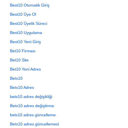
Best10 Otomatik Giriş
Best10 Üye Ol
Best10 Üyelik Süreci
Best10 Uygulama
Best10 Yeni Giriş
Bet10 Firması
Bet10 Site
Bet10 Yeni Adres
Bets10
Bets10 Adres
bets10 adres değişikliği
Bets10 adres değiştirme
bets10 adres güncelleme
Bets10 adres güncellemesi