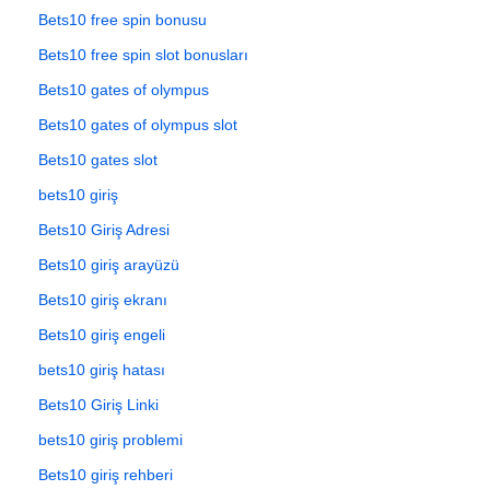
Bets10 free spin bonusu
Bets10 free spin slot bonusları
Bets10 gates of olympus
Bets10 gates of olympus slot
Bets10 gates slot
bets10 giriş
Bets10 Giriş Adresi
Bets10 giriş arayüzü
Bets10 giriş ekranı
Bets10 giriş engeli
bets10 giriş hatası
Bets10 Giriş Linki
bets10 giriş problemi
Bets10 giriş rehberi