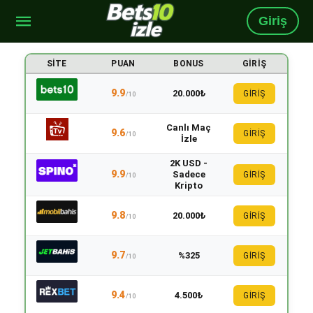
Giriş
SITE
PUAN
BONUS
GIRIŞ
9.9
20.000₺
GİRİŞ
/10
Canlı Maç
9.6
GİRİŞ
/10
İzle
2K USD -
9.9
Sadece
GİRİŞ
/10
Kripto
9.8
20.000₺
GİRİŞ
/10
9.7
%325
GİRİŞ
/10
9.4
4.500₺
GİRİŞ
/10