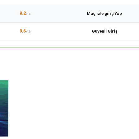
9.2
Maç izle giriş Yap
/10
9.6
Güvenli Giriş
/10