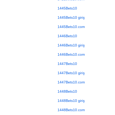
1445Bets10
1445Bets10 giriş
1445Bets10.com
1446Bets10
1446Bets10 giriş
1446Bets10.com
1447Bets10
1447Bets10 giriş
1447Bets10.com
1448Bets10
1448Bets10 giriş
1448Bets10.com