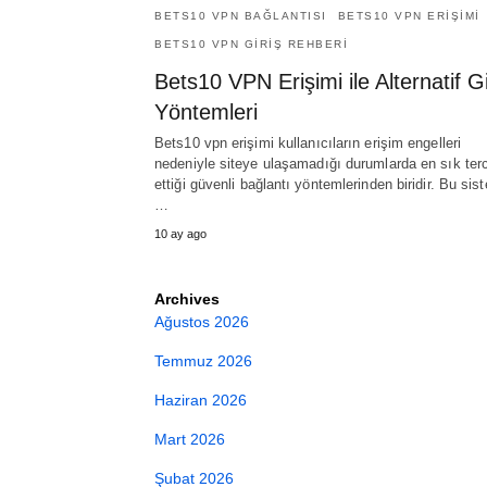
BETS10 VPN BAĞLANTISI
BETS10 VPN ERIŞIMI
BETS10 VPN GIRIŞ REHBERI
Bets10 VPN Erişimi ile Alternatif Gi
Yöntemleri
Bets10 vpn erişimi kullanıcıların erişim engelleri
nedeniyle siteye ulaşamadığı durumlarda en sık ter
ettiği güvenli bağlantı yöntemlerinden biridir. Bu sis
…
10 ay ago
Archives
Ağustos 2026
Temmuz 2026
Haziran 2026
Mart 2026
Şubat 2026