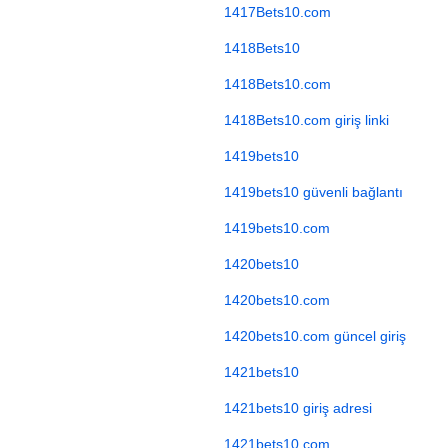
1417Bets10.com
1418Bets10
1418Bets10.com
1418Bets10.com giriş linki
1419bets10
1419bets10 güvenli bağlantı
1419bets10.com
1420bets10
1420bets10.com
1420bets10.com güncel giriş
1421bets10
1421bets10 giriş adresi
1421bets10.com