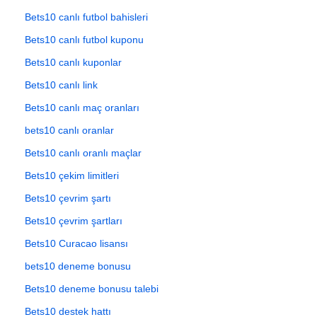
Bets10 canlı futbol bahisleri
Bets10 canlı futbol kuponu
Bets10 canlı kuponlar
Bets10 canlı link
Bets10 canlı maç oranları
bets10 canlı oranlar
Bets10 canlı oranlı maçlar
Bets10 çekim limitleri
Bets10 çevrim şartı
Bets10 çevrim şartları
Bets10 Curacao lisansı
bets10 deneme bonusu
Bets10 deneme bonusu talebi
Bets10 destek hattı