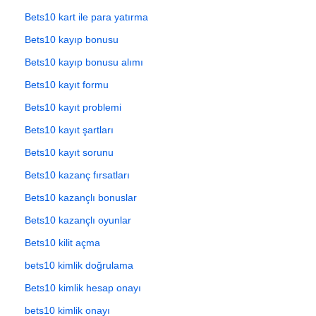
Bets10 kart ile para yatırma
Bets10 kayıp bonusu
Bets10 kayıp bonusu alımı
Bets10 kayıt formu
Bets10 kayıt problemi
Bets10 kayıt şartları
Bets10 kayıt sorunu
Bets10 kazanç fırsatları
Bets10 kazançlı bonuslar
Bets10 kazançlı oyunlar
Bets10 kilit açma
bets10 kimlik doğrulama
Bets10 kimlik hesap onayı
bets10 kimlik onayı