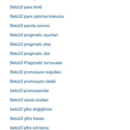
Bets10 para limiti
Bets10 para yatırma kılavuzu
Bets10 parola sorunu
Bets10 pragmatic oyunları
Bets10 pragmatic play
Bets10 pragmatic slot
Bets10 Pragmatic turnuvalar
Bets10 promosyon koşulları
Bets10 promosyon talebi
bets10 promosyonlar
Bets10 sanal cüzdan
bets10 şifre değiştirme
Bets10 şifre hatası
bets10 şifre sıfırlama