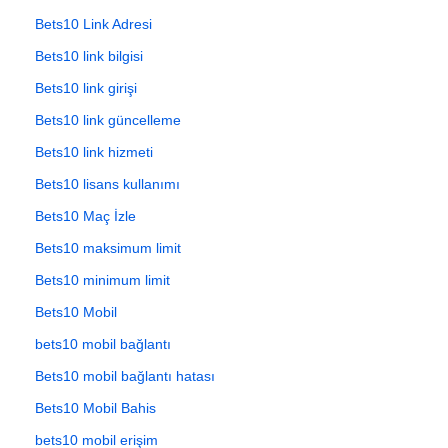
Bets10 Link Adresi
Bets10 link bilgisi
Bets10 link girişi
Bets10 link güncelleme
Bets10 link hizmeti
Bets10 lisans kullanımı
Bets10 Maç İzle
Bets10 maksimum limit
Bets10 minimum limit
Bets10 Mobil
bets10 mobil bağlantı
Bets10 mobil bağlantı hatası
Bets10 Mobil Bahis
bets10 mobil erişim