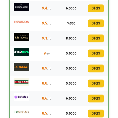
9.4
6.500₺
GİRİŞ
/10
9.5
%300
GİRİŞ
/10
9.1
8.000₺
GİRİŞ
/10
9
5.000₺
GİRİŞ
/10
8.9
5.000₺
GİRİŞ
/10
8.8
5.550₺
GİRİŞ
/10
8.6
6.000₺
GİRİŞ
/10
8.5
5.000₺
GİRİŞ
/10