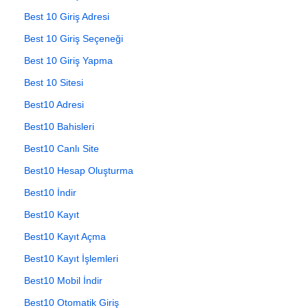
Best 10 Giriş Adresi
Best 10 Giriş Seçeneği
Best 10 Giriş Yapma
Best 10 Sitesi
Best10 Adresi
Best10 Bahisleri
Best10 Canlı Site
Best10 Hesap Oluşturma
Best10 İndir
Best10 Kayıt
Best10 Kayıt Açma
Best10 Kayıt İşlemleri
Best10 Mobil İndir
Best10 Otomatik Giriş