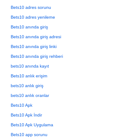
Bets10 adres sorunu
Bets10 adres yenileme
Bets10 anında giriş
Bets10 anında giriş adresi
Bets10 anında giriş linki
Bets10 anında giriş rehberi
bets10 anında kayıt
Bets10 anlık erişim
bets10 anlık giriş
bets10 anlık oranlar
Bets10 Apk
Bets10 Apk İndir
Bets10 Apk Uygulama
Bets10 app sorunu