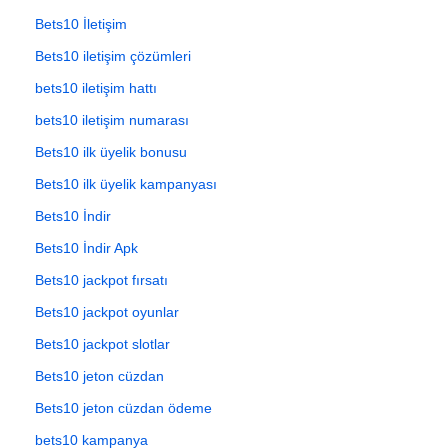
Bets10 İletişim
Bets10 iletişim çözümleri
bets10 iletişim hattı
bets10 iletişim numarası
Bets10 ilk üyelik bonusu
Bets10 ilk üyelik kampanyası
Bets10 İndir
Bets10 İndir Apk
Bets10 jackpot fırsatı
Bets10 jackpot oyunlar
Bets10 jackpot slotlar
Bets10 jeton cüzdan
Bets10 jeton cüzdan ödeme
bets10 kampanya