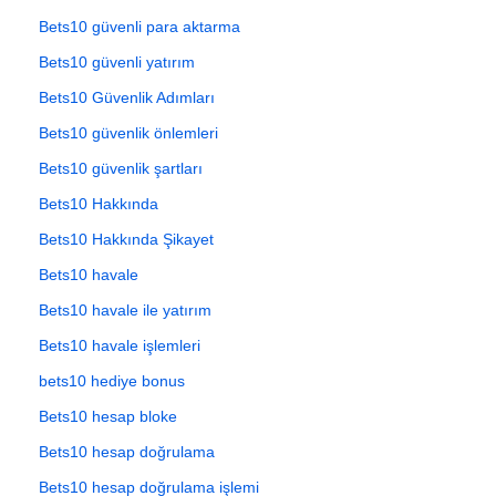
Bets10 güvenli para aktarma
Bets10 güvenli yatırım
Bets10 Güvenlik Adımları
Bets10 güvenlik önlemleri
Bets10 güvenlik şartları
Bets10 Hakkında
Bets10 Hakkında Şikayet
Bets10 havale
Bets10 havale ile yatırım
Bets10 havale işlemleri
bets10 hediye bonus
Bets10 hesap bloke
Bets10 hesap doğrulama
Bets10 hesap doğrulama işlemi