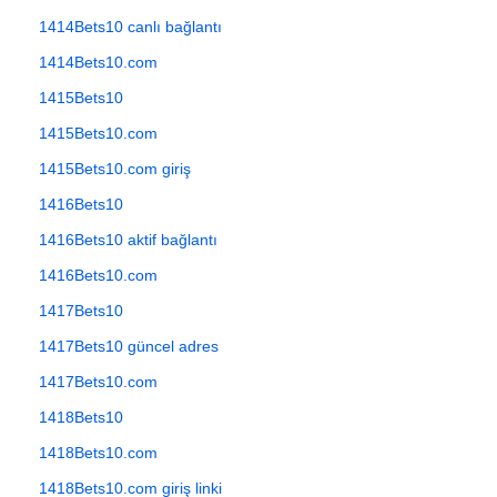
1414Bets10 canlı bağlantı
1414Bets10.com
1415Bets10
1415Bets10.com
1415Bets10.com giriş
1416Bets10
1416Bets10 aktif bağlantı
1416Bets10.com
1417Bets10
1417Bets10 güncel adres
1417Bets10.com
1418Bets10
1418Bets10.com
1418Bets10.com giriş linki