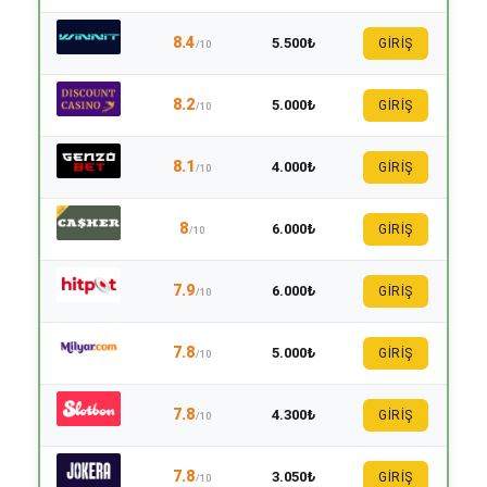
8.4
5.500₺
GİRİŞ
/10
8.2
5.000₺
GİRİŞ
/10
8.1
4.000₺
GİRİŞ
/10
8
6.000₺
GİRİŞ
/10
7.9
6.000₺
GİRİŞ
/10
7.8
5.000₺
GİRİŞ
/10
7.8
4.300₺
GİRİŞ
/10
7.8
3.050₺
GİRİŞ
/10