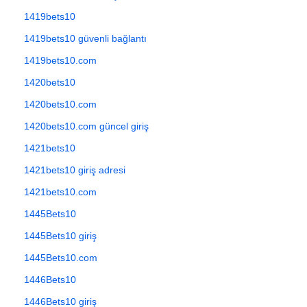
1419bets10
1419bets10 güvenli bağlantı
1419bets10.com
1420bets10
1420bets10.com
1420bets10.com güncel giriş
1421bets10
1421bets10 giriş adresi
1421bets10.com
1445Bets10
1445Bets10 giriş
1445Bets10.com
1446Bets10
1446Bets10 giriş