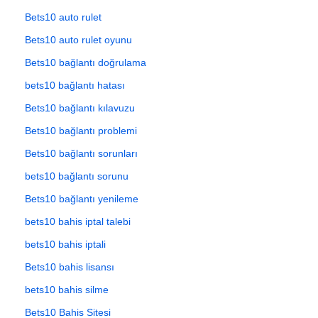
Bets10 auto rulet
Bets10 auto rulet oyunu
Bets10 bağlantı doğrulama
bets10 bağlantı hatası
Bets10 bağlantı kılavuzu
Bets10 bağlantı problemi
Bets10 bağlantı sorunları
bets10 bağlantı sorunu
Bets10 bağlantı yenileme
bets10 bahis iptal talebi
bets10 bahis iptali
Bets10 bahis lisansı
bets10 bahis silme
Bets10 Bahis Sitesi