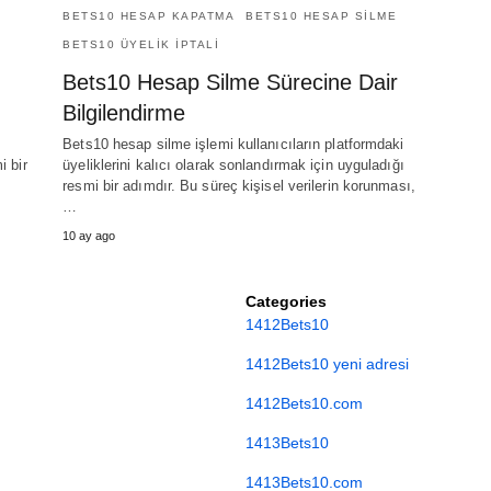
BETS10 HESAP KAPATMA
BETS10 HESAP SILME
BETS10 ÜYELIK IPTALI
Bets10 Hesap Silme Sürecine Dair
Bilgilendirme
Bets10 hesap silme işlemi kullanıcıların platformdaki
i bir
üyeliklerini kalıcı olarak sonlandırmak için uyguladığı
resmi bir adımdır. Bu süreç kişisel verilerin korunması,
…
10 ay ago
Categories
1412Bets10
1412Bets10 yeni adresi
1412Bets10.com
1413Bets10
1413Bets10.com