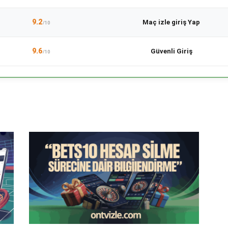
9.2
Maç izle giriş Yap
/10
9.6
Güvenli Giriş
/10