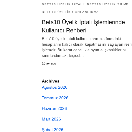
BETS10 ÜYELIK IPTALI
BETS10 ÜYELIK SILME
BETS10 ÜYELIK SONLANDIRMA
Bets10 Üyelik İptali İşlemlerinde
Kullanıcı Rehberi
Bets10 üyelik iptali kullanıcıların platformdaki
hesaplarını kalıcı olarak kapatmasını sağlayan resm
işlemdir. Bu karar genellikle oyun alışkanlıklarını
sınırlandırmak, kişisel…
10 ay ago
Archives
Ağustos 2026
Temmuz 2026
Haziran 2026
Mart 2026
Şubat 2026