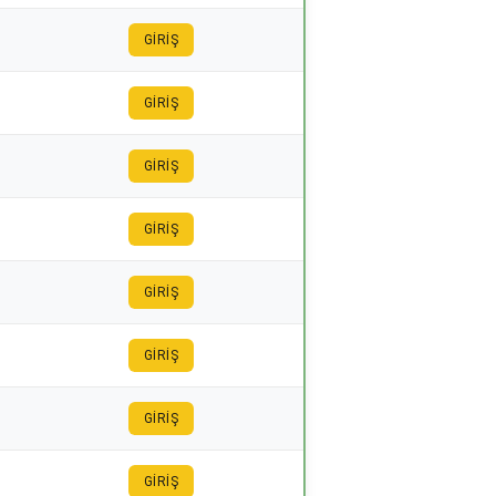
GİRİŞ
GİRİŞ
GİRİŞ
GİRİŞ
GİRİŞ
GİRİŞ
GİRİŞ
GİRİŞ