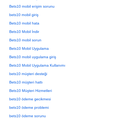
Bets10 mobil erişim sorunu
bets10 mobil giriş
Bets10 mobil hata
Bets10 Mobil İndir
Bets10 mobil sorun
Bets10 Mobil Uygulama
Bets10 mobil uygulama giriş
Bets10 Mobil Uygulama Kullanımı
bets10 müşteri desteği
Bets10 müşteri hattı
Bets10 Müşteri Hizmetleri
bets10 ödeme gecikmesi
bets10 ödeme problemi
bets10 ödeme sorunu