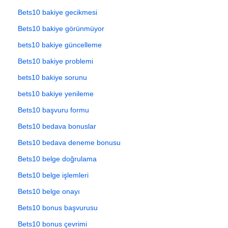
Bets10 bakiye gecikmesi
Bets10 bakiye görünmüyor
bets10 bakiye güncelleme
Bets10 bakiye problemi
bets10 bakiye sorunu
bets10 bakiye yenileme
Bets10 başvuru formu
Bets10 bedava bonuslar
Bets10 bedava deneme bonusu
Bets10 belge doğrulama
Bets10 belge işlemleri
Bets10 belge onayı
Bets10 bonus başvurusu
Bets10 bonus çevrimi