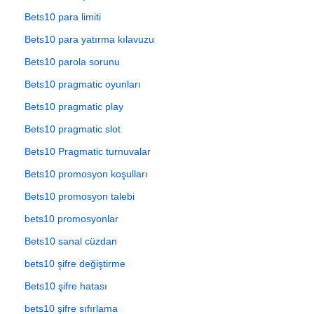
Bets10 para limiti
Bets10 para yatırma kılavuzu
Bets10 parola sorunu
Bets10 pragmatic oyunları
Bets10 pragmatic play
Bets10 pragmatic slot
Bets10 Pragmatic turnuvalar
Bets10 promosyon koşulları
Bets10 promosyon talebi
bets10 promosyonlar
Bets10 sanal cüzdan
bets10 şifre değiştirme
Bets10 şifre hatası
bets10 şifre sıfırlama