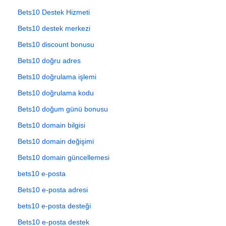
Bets10 Destek Hizmeti
Bets10 destek merkezi
Bets10 discount bonusu
Bets10 doğru adres
Bets10 doğrulama işlemi
Bets10 doğrulama kodu
Bets10 doğum günü bonusu
Bets10 domain bilgisi
Bets10 domain değişimi
Bets10 domain güncellemesi
bets10 e-posta
Bets10 e-posta adresi
bets10 e-posta desteği
Bets10 e-posta destek