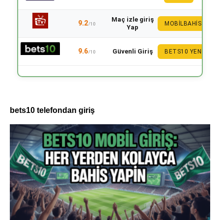
Maç izle giriş
9.2
MOBILBAHIS
/10
Yap
9.6
Güvenli Giriş
BETS10 YENI
/10
bets10 telefondan giriş