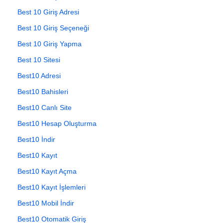
Best 10 Giriş Adresi
Best 10 Giriş Seçeneği
Best 10 Giriş Yapma
Best 10 Sitesi
Best10 Adresi
Best10 Bahisleri
Best10 Canlı Site
Best10 Hesap Oluşturma
Best10 İndir
Best10 Kayıt
Best10 Kayıt Açma
Best10 Kayıt İşlemleri
Best10 Mobil İndir
Best10 Otomatik Giriş