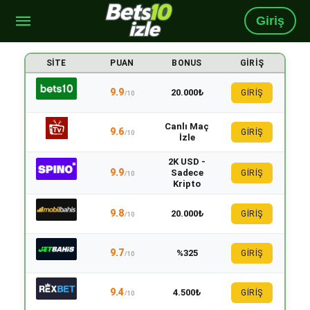
Giriş
SITE
PUAN
BONUS
GIRIŞ
9.9
20.000₺
GİRİŞ
/10
Canlı Maç
9.6
GİRİŞ
/10
İzle
2K USD -
9.9
Sadece
GİRİŞ
/10
Kripto
9.8
20.000₺
GİRİŞ
/10
9.7
%325
GİRİŞ
/10
9.4
4.500₺
GİRİŞ
/10