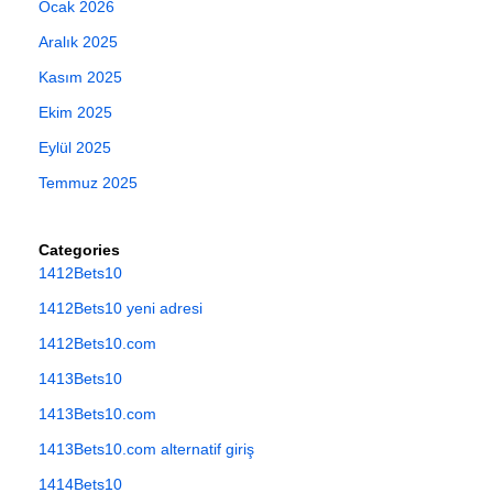
Ocak 2026
Aralık 2025
Kasım 2025
Ekim 2025
Eylül 2025
Temmuz 2025
Categories
1412Bets10
1412Bets10 yeni adresi
1412Bets10.com
1413Bets10
1413Bets10.com
1413Bets10.com alternatif giriş
1414Bets10