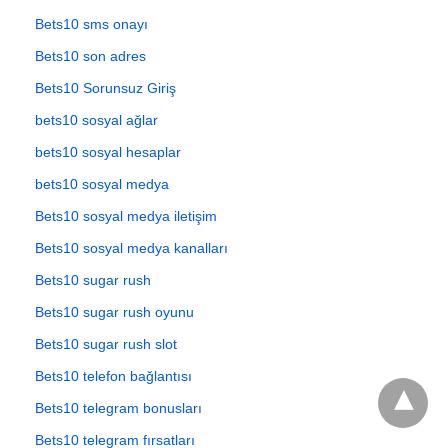
Bets10 sms onayı
Bets10 son adres
Bets10 Sorunsuz Giriş
bets10 sosyal ağlar
bets10 sosyal hesaplar
bets10 sosyal medya
Bets10 sosyal medya iletişim
Bets10 sosyal medya kanalları
Bets10 sugar rush
Bets10 sugar rush oyunu
Bets10 sugar rush slot
Bets10 telefon bağlantısı
Bets10 telegram bonusları
Bets10 telegram fırsatları