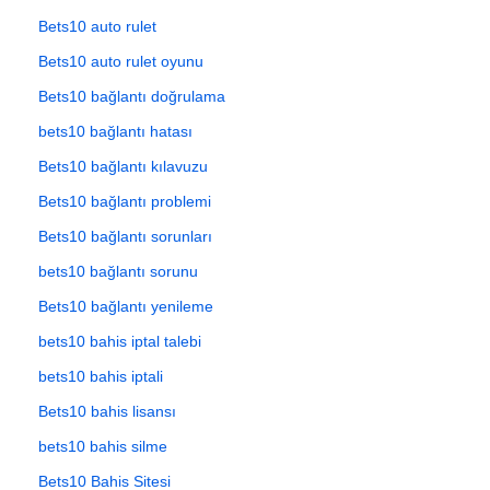
Bets10 auto rulet
Bets10 auto rulet oyunu
Bets10 bağlantı doğrulama
bets10 bağlantı hatası
Bets10 bağlantı kılavuzu
Bets10 bağlantı problemi
Bets10 bağlantı sorunları
bets10 bağlantı sorunu
Bets10 bağlantı yenileme
bets10 bahis iptal talebi
bets10 bahis iptali
Bets10 bahis lisansı
bets10 bahis silme
Bets10 Bahis Sitesi