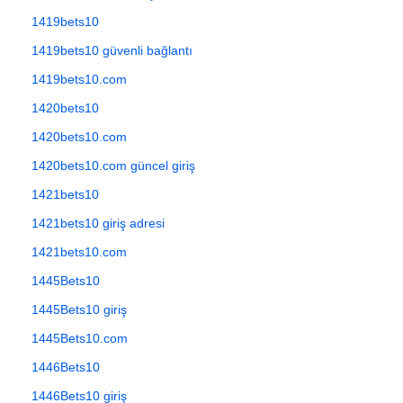
1419bets10
1419bets10 güvenli bağlantı
1419bets10.com
1420bets10
1420bets10.com
1420bets10.com güncel giriş
1421bets10
1421bets10 giriş adresi
1421bets10.com
1445Bets10
1445Bets10 giriş
1445Bets10.com
1446Bets10
1446Bets10 giriş