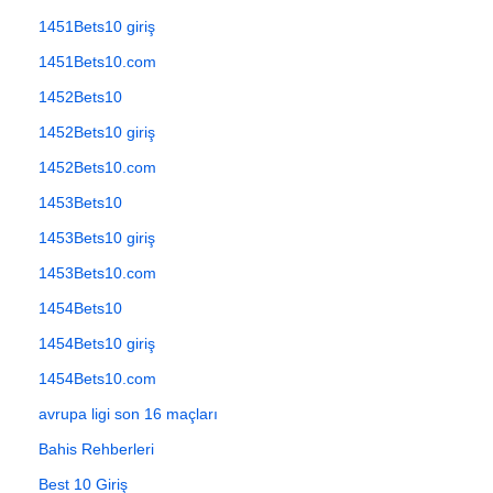
1451Bets10 giriş
1451Bets10.com
1452Bets10
1452Bets10 giriş
1452Bets10.com
1453Bets10
1453Bets10 giriş
1453Bets10.com
1454Bets10
1454Bets10 giriş
1454Bets10.com
avrupa ligi son 16 maçları
Bahis Rehberleri
Best 10 Giriş