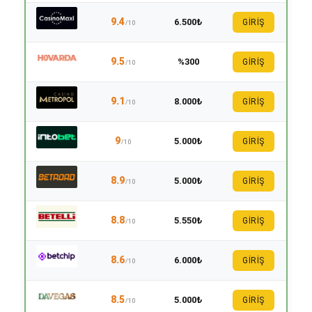
9.4
6.500₺
GİRİŞ
/10
9.5
%300
GİRİŞ
/10
9.1
8.000₺
GİRİŞ
/10
9
5.000₺
GİRİŞ
/10
8.9
5.000₺
GİRİŞ
/10
8.8
5.550₺
GİRİŞ
/10
8.6
6.000₺
GİRİŞ
/10
8.5
5.000₺
GİRİŞ
/10