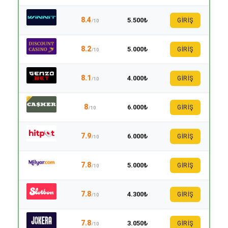
8.4
5.500₺
GİRİŞ
/10
8.2
5.000₺
GİRİŞ
/10
8.1
4.000₺
GİRİŞ
/10
8
6.000₺
GİRİŞ
/10
7.9
6.000₺
GİRİŞ
/10
7.8
5.000₺
GİRİŞ
/10
7.8
4.300₺
GİRİŞ
/10
7.8
3.050₺
GİRİŞ
/10