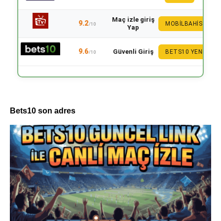
Maç izle giriş
9.2
MOBILBAHIS
/10
Yap
9.6
Güvenli Giriş
BETS10 YENI
/10
Bets10 son adres