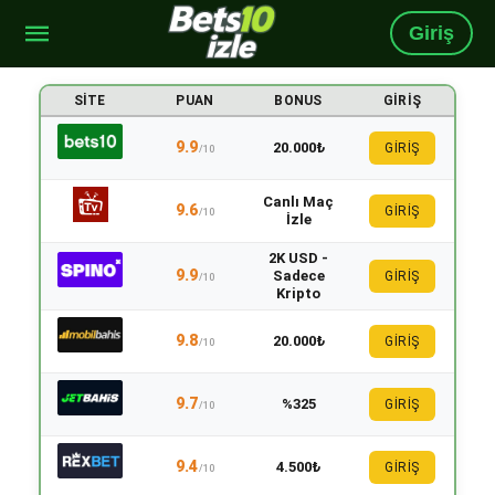
Giriş
SITE
PUAN
BONUS
GIRIŞ
9.9
20.000₺
GİRİŞ
/10
Canlı Maç
9.6
GİRİŞ
/10
İzle
2K USD -
9.9
Sadece
GİRİŞ
/10
Kripto
9.8
20.000₺
GİRİŞ
/10
9.7
%325
GİRİŞ
/10
9.4
4.500₺
GİRİŞ
/10