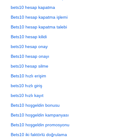
bets10 hesap kapatma
Bets10 hesap kapatma işlemi
Bets10 hesap kapatma talebi
Bets10 hesap kilidi
bets10 hesap onay
Bets10 hesap onayı
bets10 hesap silme
Bets10 hızlı erişim
bets10 hızlı giriş
bets10 hızlı kayıt
Bets10 hoşgeldin bonusu
Bets10 hoşgeldin kampanyası
Bets10 hoşgeldin promosyonu
Bets10 iki faktörlü doğrulama