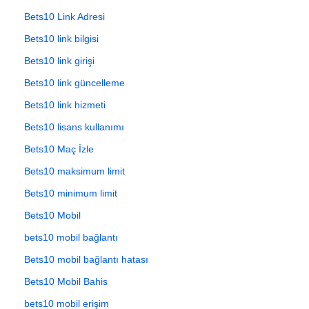
Bets10 Link Adresi
Bets10 link bilgisi
Bets10 link girişi
Bets10 link güncelleme
Bets10 link hizmeti
Bets10 lisans kullanımı
Bets10 Maç İzle
Bets10 maksimum limit
Bets10 minimum limit
Bets10 Mobil
bets10 mobil bağlantı
Bets10 mobil bağlantı hatası
Bets10 Mobil Bahis
bets10 mobil erişim