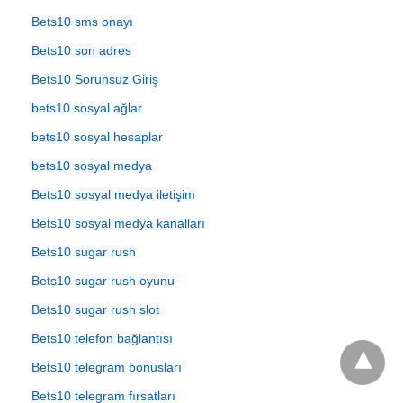
Bets10 sms onayı
Bets10 son adres
Bets10 Sorunsuz Giriş
bets10 sosyal ağlar
bets10 sosyal hesaplar
bets10 sosyal medya
Bets10 sosyal medya iletişim
Bets10 sosyal medya kanalları
Bets10 sugar rush
Bets10 sugar rush oyunu
Bets10 sugar rush slot
Bets10 telefon bağlantısı
Bets10 telegram bonusları
Bets10 telegram fırsatları