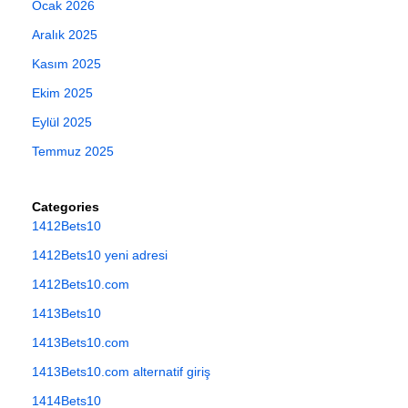
Ocak 2026
Aralık 2025
Kasım 2025
Ekim 2025
Eylül 2025
Temmuz 2025
Categories
1412Bets10
1412Bets10 yeni adresi
1412Bets10.com
1413Bets10
1413Bets10.com
1413Bets10.com alternatif giriş
1414Bets10