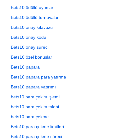
Bets10 ödüllü oyunlar
Bets10 ödüllü turnuvalar
Bets10 onay kılavuzu
Bets10 onay kodu
Bets10 onay süreci
Bets10 özel bonuslar
Bets10 papara
Bets10 papara para yatırma
Bets10 papara yatırımı
bets10 para çekim işlemi
bets10 para çekim talebi
bets10 para çekme
Bets10 para çekme limitleri
Bets10 para çekme süreci