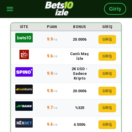
Giriş
SITE
PUAN
BONUS
GIRIŞ
9.9
20.000₺
GİRİŞ
/10
Canlı Maç
9.6
GİRİŞ
/10
İzle
2K USD -
9.9
Sadece
GİRİŞ
/10
Kripto
9.8
20.000₺
GİRİŞ
/10
9.7
%325
GİRİŞ
/10
9.4
4.500₺
GİRİŞ
/10