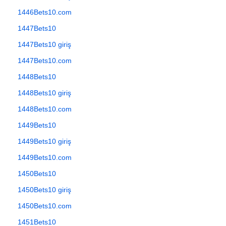
1446Bets10.com
1447Bets10
1447Bets10 giriş
1447Bets10.com
1448Bets10
1448Bets10 giriş
1448Bets10.com
1449Bets10
1449Bets10 giriş
1449Bets10.com
1450Bets10
1450Bets10 giriş
1450Bets10.com
1451Bets10