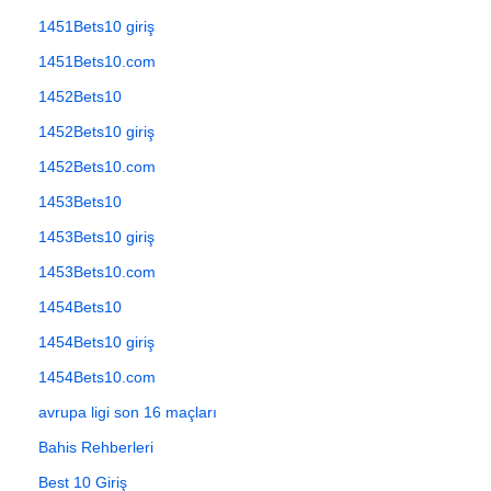
1451Bets10 giriş
1451Bets10.com
1452Bets10
1452Bets10 giriş
1452Bets10.com
1453Bets10
1453Bets10 giriş
1453Bets10.com
1454Bets10
1454Bets10 giriş
1454Bets10.com
avrupa ligi son 16 maçları
Bahis Rehberleri
Best 10 Giriş