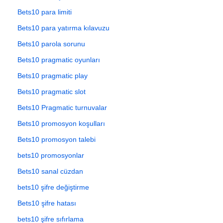
Bets10 para limiti
Bets10 para yatırma kılavuzu
Bets10 parola sorunu
Bets10 pragmatic oyunları
Bets10 pragmatic play
Bets10 pragmatic slot
Bets10 Pragmatic turnuvalar
Bets10 promosyon koşulları
Bets10 promosyon talebi
bets10 promosyonlar
Bets10 sanal cüzdan
bets10 şifre değiştirme
Bets10 şifre hatası
bets10 şifre sıfırlama