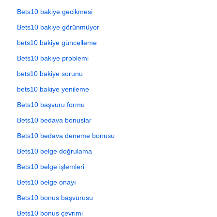
Bets10 bakiye gecikmesi
Bets10 bakiye görünmüyor
bets10 bakiye güncelleme
Bets10 bakiye problemi
bets10 bakiye sorunu
bets10 bakiye yenileme
Bets10 başvuru formu
Bets10 bedava bonuslar
Bets10 bedava deneme bonusu
Bets10 belge doğrulama
Bets10 belge işlemleri
Bets10 belge onayı
Bets10 bonus başvurusu
Bets10 bonus çevrimi