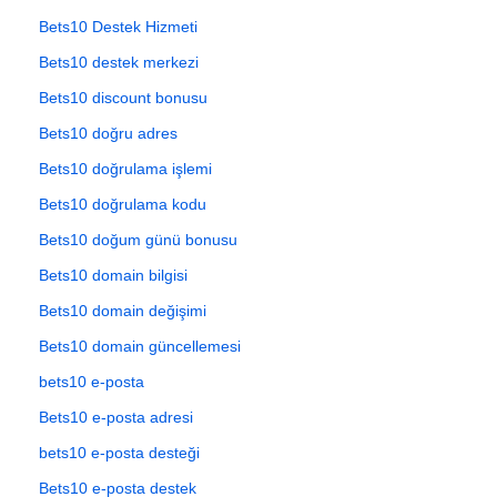
Bets10 Destek Hizmeti
Bets10 destek merkezi
Bets10 discount bonusu
Bets10 doğru adres
Bets10 doğrulama işlemi
Bets10 doğrulama kodu
Bets10 doğum günü bonusu
Bets10 domain bilgisi
Bets10 domain değişimi
Bets10 domain güncellemesi
bets10 e-posta
Bets10 e-posta adresi
bets10 e-posta desteği
Bets10 e-posta destek