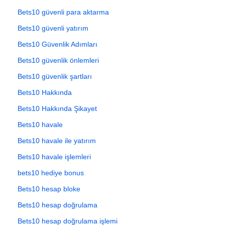
Bets10 güvenli para aktarma
Bets10 güvenli yatırım
Bets10 Güvenlik Adımları
Bets10 güvenlik önlemleri
Bets10 güvenlik şartları
Bets10 Hakkında
Bets10 Hakkında Şikayet
Bets10 havale
Bets10 havale ile yatırım
Bets10 havale işlemleri
bets10 hediye bonus
Bets10 hesap bloke
Bets10 hesap doğrulama
Bets10 hesap doğrulama işlemi