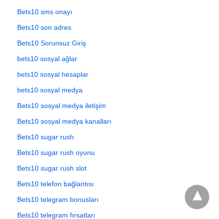
Bets10 sms onayı
Bets10 son adres
Bets10 Sorunsuz Giriş
bets10 sosyal ağlar
bets10 sosyal hesaplar
bets10 sosyal medya
Bets10 sosyal medya iletişim
Bets10 sosyal medya kanalları
Bets10 sugar rush
Bets10 sugar rush oyunu
Bets10 sugar rush slot
Bets10 telefon bağlantısı
Bets10 telegram bonusları
Bets10 telegram fırsatları