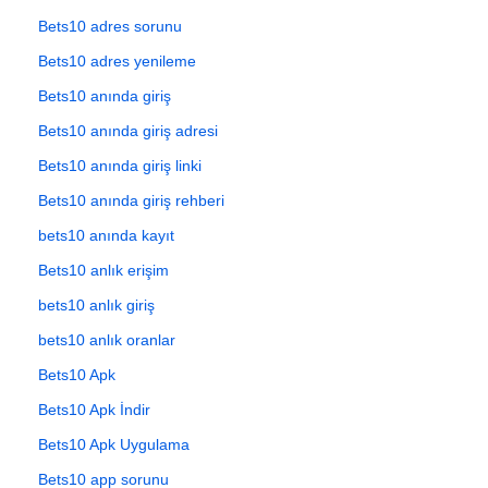
Bets10 adres sorunu
Bets10 adres yenileme
Bets10 anında giriş
Bets10 anında giriş adresi
Bets10 anında giriş linki
Bets10 anında giriş rehberi
bets10 anında kayıt
Bets10 anlık erişim
bets10 anlık giriş
bets10 anlık oranlar
Bets10 Apk
Bets10 Apk İndir
Bets10 Apk Uygulama
Bets10 app sorunu