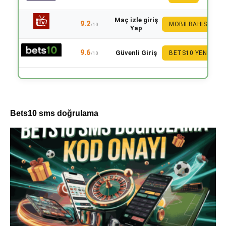
Maç izle giriş
9.2
MOBILBAHIS
/10
Yap
9.6
Güvenli Giriş
BETS10 YENI
/10
Bets10 sms doğrulama