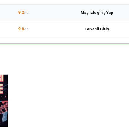
9.2
Maç izle giriş Yap
/10
9.6
Güvenli Giriş
/10