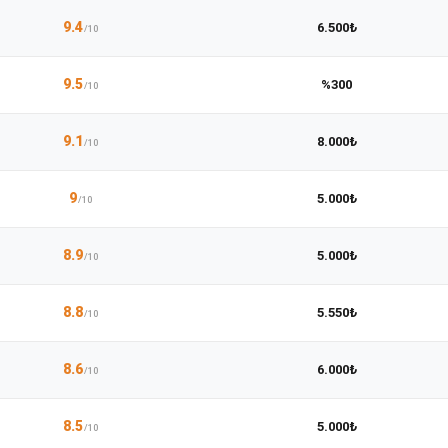
9.4
6.500₺
/10
9.5
%300
/10
9.1
8.000₺
/10
9
5.000₺
/10
8.9
5.000₺
/10
8.8
5.550₺
/10
8.6
6.000₺
/10
8.5
5.000₺
/10