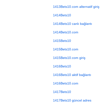
1413Bets10.com alternatif giriş
1414Bets10
1414Bets10 canlı bağlantı
1414Bets10.com
1415Bets10
1415Bets10.com
1415Bets10.com giriş
1416Bets10
1416Bets10 aktif bağlantı
1416Bets10.com
1417Bets10
1417Bets10 güncel adres