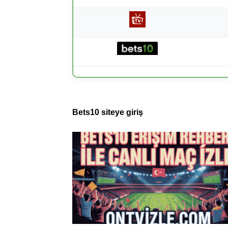
Bets10 siteye giriş