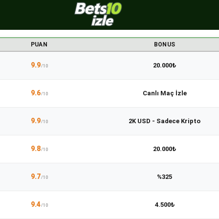
PUAN
BONUS
9.9
20.000₺
/10
9.6
Canlı Maç İzle
/10
9.9
2K USD - Sadece Kripto
/10
9.8
20.000₺
/10
9.7
%325
/10
9.4
4.500₺
/10