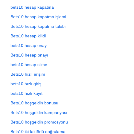
bets10 hesap kapatma
Bets10 hesap kapatma işlemi
Bets10 hesap kapatma talebi
Bets10 hesap kilidi
bets10 hesap onay
Bets10 hesap onayı
bets10 hesap silme
Bets10 hızlı erişim
bets10 hızlı giriş
bets10 hızlı kayıt
Bets10 hoşgeldin bonusu
Bets10 hoşgeldin kampanyası
Bets10 hoşgeldin promosyonu
Bets10 iki faktörlü doğrulama