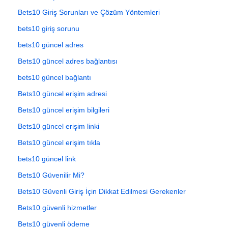
Bets10 Giriş Sorunları ve Çözüm Yöntemleri
bets10 giriş sorunu
bets10 güncel adres
Bets10 güncel adres bağlantısı
bets10 güncel bağlantı
Bets10 güncel erişim adresi
Bets10 güncel erişim bilgileri
Bets10 güncel erişim linki
Bets10 güncel erişim tıkla
bets10 güncel link
Bets10 Güvenilir Mi?
Bets10 Güvenli Giriş İçin Dikkat Edilmesi Gerekenler
Bets10 güvenli hizmetler
Bets10 güvenli ödeme