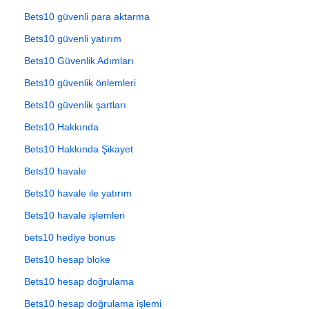
Bets10 güvenli para aktarma
Bets10 güvenli yatırım
Bets10 Güvenlik Adımları
Bets10 güvenlik önlemleri
Bets10 güvenlik şartları
Bets10 Hakkında
Bets10 Hakkında Şikayet
Bets10 havale
Bets10 havale ile yatırım
Bets10 havale işlemleri
bets10 hediye bonus
Bets10 hesap bloke
Bets10 hesap doğrulama
Bets10 hesap doğrulama işlemi