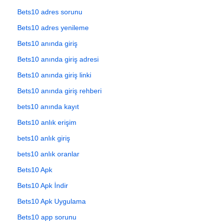
Bets10 adres sorunu
Bets10 adres yenileme
Bets10 anında giriş
Bets10 anında giriş adresi
Bets10 anında giriş linki
Bets10 anında giriş rehberi
bets10 anında kayıt
Bets10 anlık erişim
bets10 anlık giriş
bets10 anlık oranlar
Bets10 Apk
Bets10 Apk İndir
Bets10 Apk Uygulama
Bets10 app sorunu