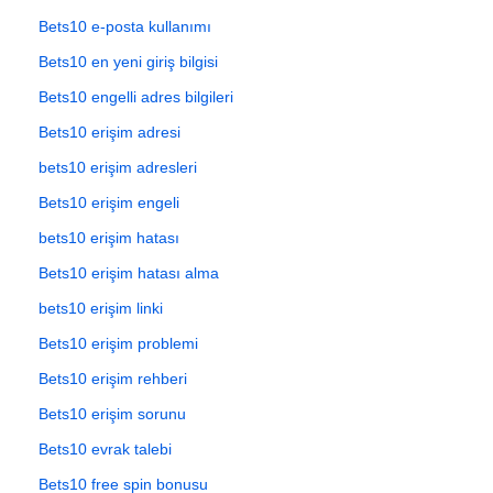
Bets10 e-posta kullanımı
Bets10 en yeni giriş bilgisi
Bets10 engelli adres bilgileri
Bets10 erişim adresi
bets10 erişim adresleri
Bets10 erişim engeli
bets10 erişim hatası
Bets10 erişim hatası alma
bets10 erişim linki
Bets10 erişim problemi
Bets10 erişim rehberi
Bets10 erişim sorunu
Bets10 evrak talebi
Bets10 free spin bonusu