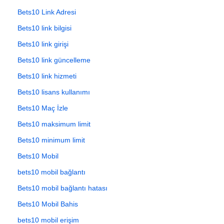
Bets10 Link Adresi
Bets10 link bilgisi
Bets10 link girişi
Bets10 link güncelleme
Bets10 link hizmeti
Bets10 lisans kullanımı
Bets10 Maç İzle
Bets10 maksimum limit
Bets10 minimum limit
Bets10 Mobil
bets10 mobil bağlantı
Bets10 mobil bağlantı hatası
Bets10 Mobil Bahis
bets10 mobil erişim