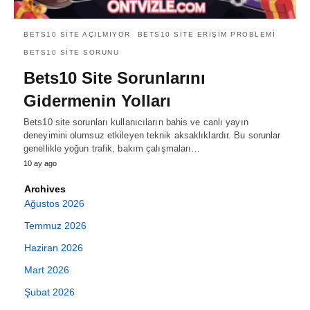
BETS10 SITE AÇILMIYOR
BETS10 SITE ERIŞIM PROBLEMI
BETS10 SITE SORUNU
Bets10 Site Sorunlarını
Gidermenin Yolları
Bets10 site sorunları kullanıcıların bahis ve canlı yayın
deneyimini olumsuz etkileyen teknik aksaklıklardır. Bu sorunlar
genellikle yoğun trafik, bakım çalışmaları…
10 ay ago
Archives
Ağustos 2026
Temmuz 2026
Haziran 2026
Mart 2026
Şubat 2026