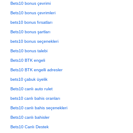
Bets10 bonus çevrimi
Bets10 bonus çevrimleri
bets10 bonus fırsatları
Bets10 bonus şartları
bets10 bonus seçenekleri
Bets10 bonus talebi
Bets10 BTK engeli
Bets10 BTK engelli adresler
bets10 çabuk üyelik
Bets10 canlı auto rulet
bets10 canlı bahis oranları
Bets10 canlı bahis seçenekleri
Bets10 canlı bahisler
Bets10 Canlı Destek