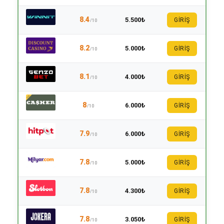
8.4
5.500₺
GİRİŞ
/10
8.2
5.000₺
GİRİŞ
/10
8.1
4.000₺
GİRİŞ
/10
8
6.000₺
GİRİŞ
/10
7.9
6.000₺
GİRİŞ
/10
7.8
5.000₺
GİRİŞ
/10
7.8
4.300₺
GİRİŞ
/10
7.8
3.050₺
GİRİŞ
/10