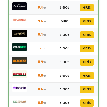
9.4
6.500₺
GİRİŞ
/10
9.5
%300
GİRİŞ
/10
9.1
8.000₺
GİRİŞ
/10
9
5.000₺
GİRİŞ
/10
8.9
5.000₺
GİRİŞ
/10
8.8
5.550₺
GİRİŞ
/10
8.6
6.000₺
GİRİŞ
/10
8.5
5.000₺
GİRİŞ
/10