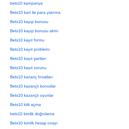
bets10 kampanya
Bets10 kart ile para yatırma
Bets10 kayıp bonusu
Bets10 kayıp bonusu alımı
Bets10 kayıt formu
Bets10 kayıt problemi
Bets10 kayıt şartları
Bets10 kayıt sorunu
Bets10 kazanç fırsatları
Bets10 kazançlı bonuslar
Bets10 kazançlı oyunlar
Bets10 kilit açma
bets10 kimlik doğrulama
Bets10 kimlik hesap onayı