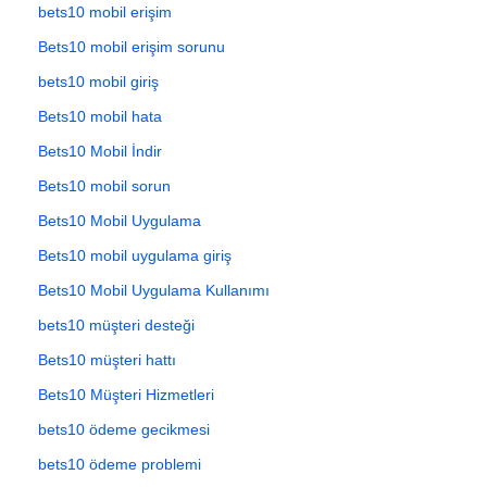
bets10 mobil erişim
Bets10 mobil erişim sorunu
bets10 mobil giriş
Bets10 mobil hata
Bets10 Mobil İndir
Bets10 mobil sorun
Bets10 Mobil Uygulama
Bets10 mobil uygulama giriş
Bets10 Mobil Uygulama Kullanımı
bets10 müşteri desteği
Bets10 müşteri hattı
Bets10 Müşteri Hizmetleri
bets10 ödeme gecikmesi
bets10 ödeme problemi