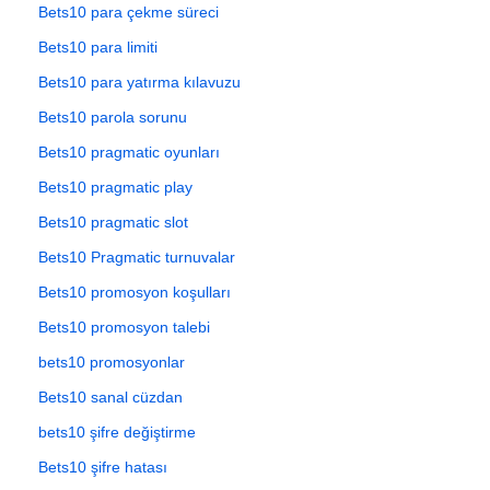
Bets10 para çekme süreci
Bets10 para limiti
Bets10 para yatırma kılavuzu
Bets10 parola sorunu
Bets10 pragmatic oyunları
Bets10 pragmatic play
Bets10 pragmatic slot
Bets10 Pragmatic turnuvalar
Bets10 promosyon koşulları
Bets10 promosyon talebi
bets10 promosyonlar
Bets10 sanal cüzdan
bets10 şifre değiştirme
Bets10 şifre hatası