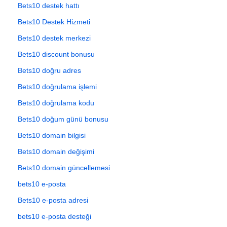
Bets10 destek hattı
Bets10 Destek Hizmeti
Bets10 destek merkezi
Bets10 discount bonusu
Bets10 doğru adres
Bets10 doğrulama işlemi
Bets10 doğrulama kodu
Bets10 doğum günü bonusu
Bets10 domain bilgisi
Bets10 domain değişimi
Bets10 domain güncellemesi
bets10 e-posta
Bets10 e-posta adresi
bets10 e-posta desteği