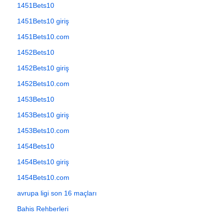
1451Bets10
1451Bets10 giriş
1451Bets10.com
1452Bets10
1452Bets10 giriş
1452Bets10.com
1453Bets10
1453Bets10 giriş
1453Bets10.com
1454Bets10
1454Bets10 giriş
1454Bets10.com
avrupa ligi son 16 maçları
Bahis Rehberleri