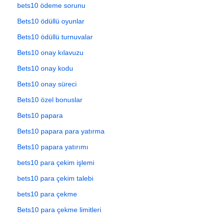
bets10 ödeme sorunu
Bets10 ödüllü oyunlar
Bets10 ödüllü turnuvalar
Bets10 onay kılavuzu
Bets10 onay kodu
Bets10 onay süreci
Bets10 özel bonuslar
Bets10 papara
Bets10 papara para yatırma
Bets10 papara yatırımı
bets10 para çekim işlemi
bets10 para çekim talebi
bets10 para çekme
Bets10 para çekme limitleri