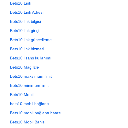
Bets10 Link
Bets10 Link Adresi
Bets10 link bilgisi
Bets10 link girişi
Bets10 link güncelleme
Bets10 link hizmeti
Bets10 lisans kullanımı
Bets10 Maç İzle
Bets10 maksimum limit
Bets10 minimum limit
Bets10 Mobil
bets10 mobil bağlantı
Bets10 mobil bağlantı hatası
Bets10 Mobil Bahis