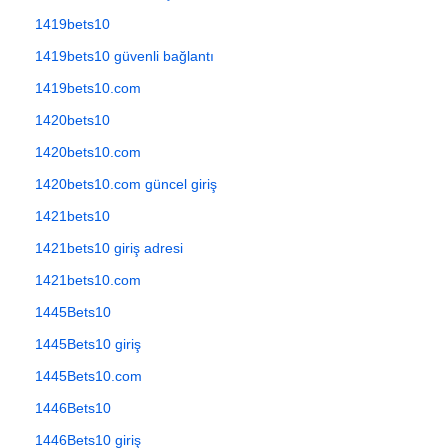
1419bets10
1419bets10 güvenli bağlantı
1419bets10.com
1420bets10
1420bets10.com
1420bets10.com güncel giriş
1421bets10
1421bets10 giriş adresi
1421bets10.com
1445Bets10
1445Bets10 giriş
1445Bets10.com
1446Bets10
1446Bets10 giriş