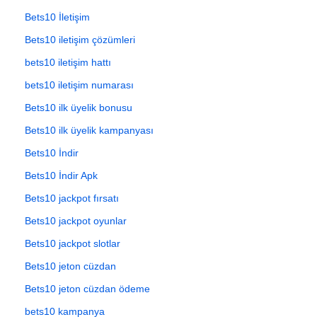
Bets10 İletişim
Bets10 iletişim çözümleri
bets10 iletişim hattı
bets10 iletişim numarası
Bets10 ilk üyelik bonusu
Bets10 ilk üyelik kampanyası
Bets10 İndir
Bets10 İndir Apk
Bets10 jackpot fırsatı
Bets10 jackpot oyunlar
Bets10 jackpot slotlar
Bets10 jeton cüzdan
Bets10 jeton cüzdan ödeme
bets10 kampanya