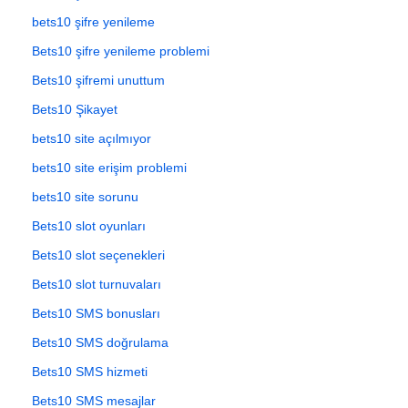
bets10 şifre yenileme
Bets10 şifre yenileme problemi
Bets10 şifremi unuttum
Bets10 Şikayet
bets10 site açılmıyor
bets10 site erişim problemi
bets10 site sorunu
Bets10 slot oyunları
Bets10 slot seçenekleri
Bets10 slot turnuvaları
Bets10 SMS bonusları
Bets10 SMS doğrulama
Bets10 SMS hizmeti
Bets10 SMS mesajlar