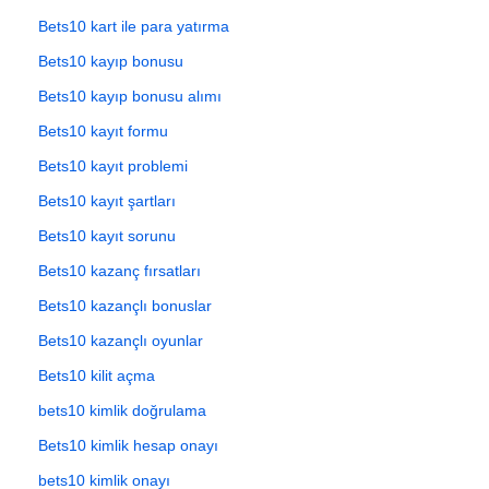
Bets10 kart ile para yatırma
Bets10 kayıp bonusu
Bets10 kayıp bonusu alımı
Bets10 kayıt formu
Bets10 kayıt problemi
Bets10 kayıt şartları
Bets10 kayıt sorunu
Bets10 kazanç fırsatları
Bets10 kazançlı bonuslar
Bets10 kazançlı oyunlar
Bets10 kilit açma
bets10 kimlik doğrulama
Bets10 kimlik hesap onayı
bets10 kimlik onayı