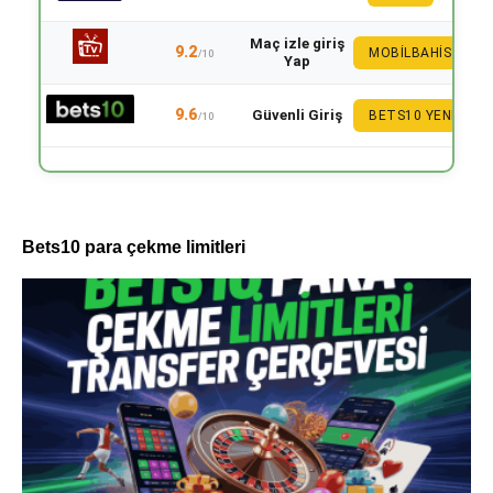
Maç izle giriş
9.2
MOBILBAHIS
/10
Yap
9.6
Güvenli Giriş
BETS10 YENI
/10
Bets10 para çekme limitleri