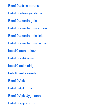
Bets10 adres sorunu
Bets10 adres yenileme
Bets10 anında giriş
Bets10 anında giriş adresi
Bets10 anında giriş linki
Bets10 anında giriş rehberi
bets10 anında kayıt
Bets10 anlık erişim
bets10 anlık giriş
bets10 anlık oranlar
Bets10 Apk
Bets10 Apk İndir
Bets10 Apk Uygulama
Bets10 app sorunu