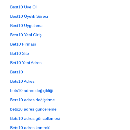
Best10 Üye Ol
Best10 Üyelik Süreci
Best10 Uygulama
Best10 Yeni Giriş
Bet10 Firması
Bet10 Site
Bet10 Yeni Adres
Bets10
Bets10 Adres
bets10 adres değişikliği
Bets10 adres değiştirme
bets10 adres güncelleme
Bets10 adres güncellemesi
Bets10 adres kontrolü