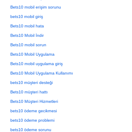
Bets10 mobil erişim sorunu
bets10 mobil giriş
Bets10 mobil hata
Bets10 Mobil İndir
Bets10 mobil sorun
Bets10 Mobil Uygulama
Bets10 mobil uygulama giriş
Bets10 Mobil Uygulama Kullanımı
bets10 müşteri desteği
Bets10 müşteri hattı
Bets10 Müşteri Hizmetleri
bets10 ödeme gecikmesi
bets10 ödeme problemi
bets10 ödeme sorunu