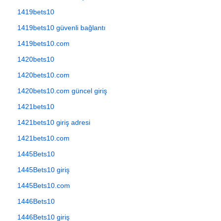
1419bets10
1419bets10 güvenli bağlantı
1419bets10.com
1420bets10
1420bets10.com
1420bets10.com güncel giriş
1421bets10
1421bets10 giriş adresi
1421bets10.com
1445Bets10
1445Bets10 giriş
1445Bets10.com
1446Bets10
1446Bets10 giriş