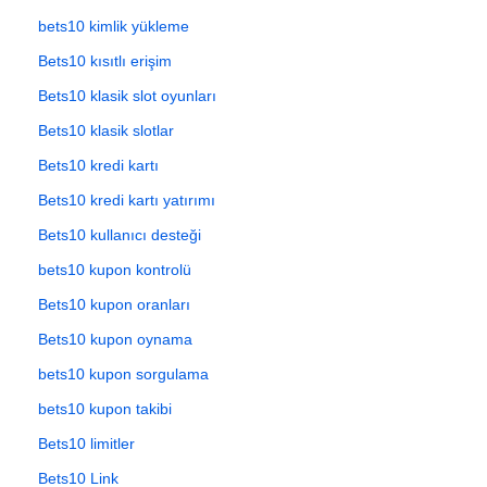
bets10 kimlik yükleme
Bets10 kısıtlı erişim
Bets10 klasik slot oyunları
Bets10 klasik slotlar
Bets10 kredi kartı
Bets10 kredi kartı yatırımı
Bets10 kullanıcı desteği
bets10 kupon kontrolü
Bets10 kupon oranları
Bets10 kupon oynama
bets10 kupon sorgulama
bets10 kupon takibi
Bets10 limitler
Bets10 Link