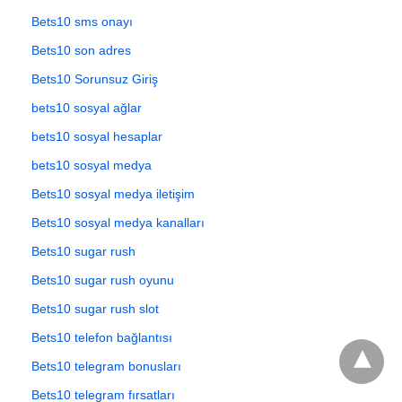
Bets10 sms onayı
Bets10 son adres
Bets10 Sorunsuz Giriş
bets10 sosyal ağlar
bets10 sosyal hesaplar
bets10 sosyal medya
Bets10 sosyal medya iletişim
Bets10 sosyal medya kanalları
Bets10 sugar rush
Bets10 sugar rush oyunu
Bets10 sugar rush slot
Bets10 telefon bağlantısı
Bets10 telegram bonusları
Bets10 telegram fırsatları