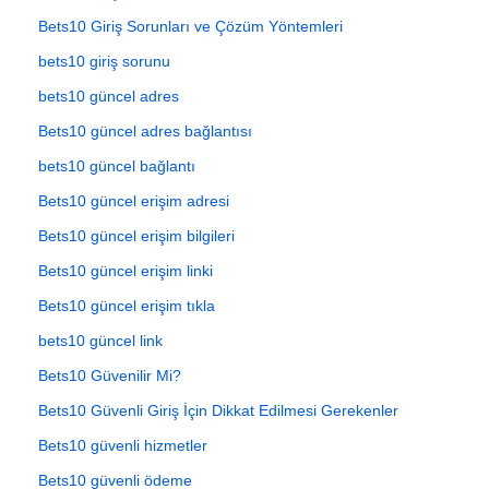
Bets10 Giriş Sorunları ve Çözüm Yöntemleri
bets10 giriş sorunu
bets10 güncel adres
Bets10 güncel adres bağlantısı
bets10 güncel bağlantı
Bets10 güncel erişim adresi
Bets10 güncel erişim bilgileri
Bets10 güncel erişim linki
Bets10 güncel erişim tıkla
bets10 güncel link
Bets10 Güvenilir Mi?
Bets10 Güvenli Giriş İçin Dikkat Edilmesi Gerekenler
Bets10 güvenli hizmetler
Bets10 güvenli ödeme