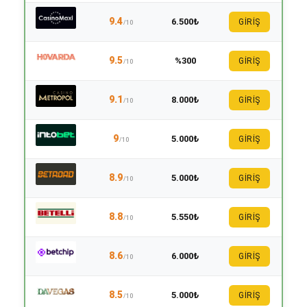
9.4
6.500₺
GİRİŞ
/10
9.5
%300
GİRİŞ
/10
9.1
8.000₺
GİRİŞ
/10
9
5.000₺
GİRİŞ
/10
8.9
5.000₺
GİRİŞ
/10
8.8
5.550₺
GİRİŞ
/10
8.6
6.000₺
GİRİŞ
/10
8.5
5.000₺
GİRİŞ
/10