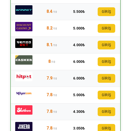
8.4
5.500₺
GİRİŞ
/10
8.2
5.000₺
GİRİŞ
/10
8.1
4.000₺
GİRİŞ
/10
8
6.000₺
GİRİŞ
/10
7.9
6.000₺
GİRİŞ
/10
7.8
5.000₺
GİRİŞ
/10
7.8
4.300₺
GİRİŞ
/10
7.8
3.050₺
GİRİŞ
/10