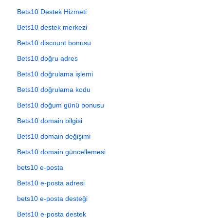
Bets10 Destek Hizmeti
Bets10 destek merkezi
Bets10 discount bonusu
Bets10 doğru adres
Bets10 doğrulama işlemi
Bets10 doğrulama kodu
Bets10 doğum günü bonusu
Bets10 domain bilgisi
Bets10 domain değişimi
Bets10 domain güncellemesi
bets10 e-posta
Bets10 e-posta adresi
bets10 e-posta desteği
Bets10 e-posta destek