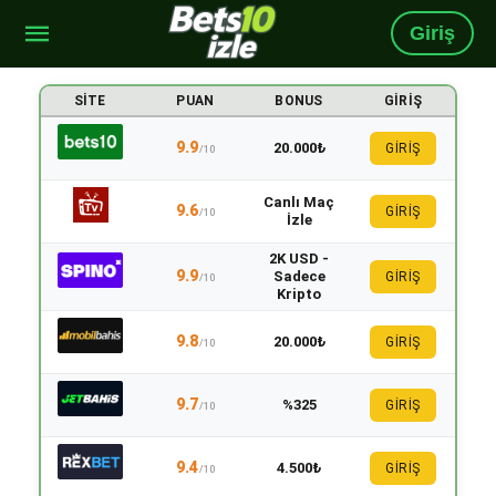
Giriş
SITE
PUAN
BONUS
GIRIŞ
9.9
20.000₺
GİRİŞ
/10
Canlı Maç
9.6
GİRİŞ
/10
İzle
2K USD -
9.9
Sadece
GİRİŞ
/10
Kripto
9.8
20.000₺
GİRİŞ
/10
9.7
%325
GİRİŞ
/10
9.4
4.500₺
GİRİŞ
/10