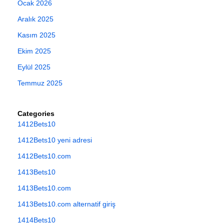
Ocak 2026
Aralık 2025
Kasım 2025
Ekim 2025
Eylül 2025
Temmuz 2025
Categories
1412Bets10
1412Bets10 yeni adresi
1412Bets10.com
1413Bets10
1413Bets10.com
1413Bets10.com alternatif giriş
1414Bets10