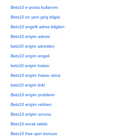
Bets10 e-posta kullanımı
Bets10 en yeni giriş bilgisi
Bets10 engelli adres bilgileri
Bets10 erişim adresi
bets10 erişim adresleri
Bets10 erişim engeli
bets10 erişim hatası
Bets10 erişim hatası alma
bets10 erişim linki
Bets10 erişim problemi
Bets10 erişim rehberi
Bets10 erişim sorunu
Bets10 evrak talebi
Bets10 free spin bonusu