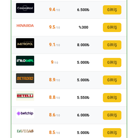
9.4
6.500₺
GİRİŞ
/10
9.5
%300
GİRİŞ
/10
9.1
8.000₺
GİRİŞ
/10
9
5.000₺
GİRİŞ
/10
8.9
5.000₺
GİRİŞ
/10
8.8
5.550₺
GİRİŞ
/10
8.6
6.000₺
GİRİŞ
/10
8.5
5.000₺
GİRİŞ
/10