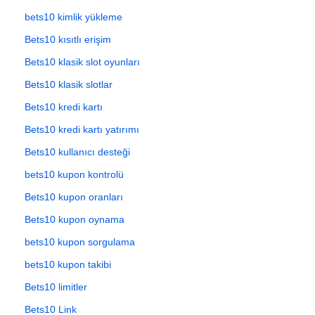
bets10 kimlik yükleme
Bets10 kısıtlı erişim
Bets10 klasik slot oyunları
Bets10 klasik slotlar
Bets10 kredi kartı
Bets10 kredi kartı yatırımı
Bets10 kullanıcı desteği
bets10 kupon kontrolü
Bets10 kupon oranları
Bets10 kupon oynama
bets10 kupon sorgulama
bets10 kupon takibi
Bets10 limitler
Bets10 Link