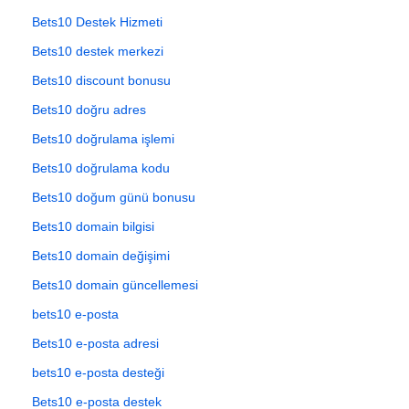
Bets10 Destek Hizmeti
Bets10 destek merkezi
Bets10 discount bonusu
Bets10 doğru adres
Bets10 doğrulama işlemi
Bets10 doğrulama kodu
Bets10 doğum günü bonusu
Bets10 domain bilgisi
Bets10 domain değişimi
Bets10 domain güncellemesi
bets10 e-posta
Bets10 e-posta adresi
bets10 e-posta desteği
Bets10 e-posta destek