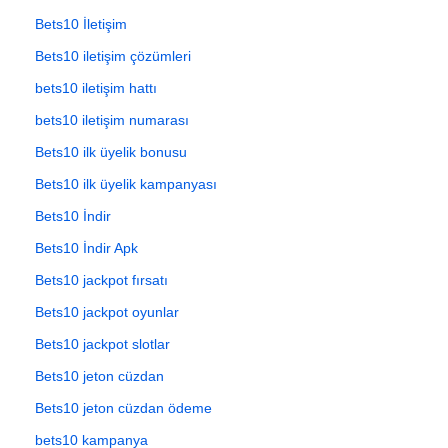
Bets10 İletişim
Bets10 iletişim çözümleri
bets10 iletişim hattı
bets10 iletişim numarası
Bets10 ilk üyelik bonusu
Bets10 ilk üyelik kampanyası
Bets10 İndir
Bets10 İndir Apk
Bets10 jackpot fırsatı
Bets10 jackpot oyunlar
Bets10 jackpot slotlar
Bets10 jeton cüzdan
Bets10 jeton cüzdan ödeme
bets10 kampanya