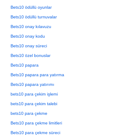
Bets10 ödüllü oyunlar
Bets10 ödüllü turnuvalar
Bets10 onay kılavuzu
Bets10 onay kodu
Bets10 onay süreci
Bets10 özel bonuslar
Bets10 papara
Bets10 papara para yatırma
Bets10 papara yatırımı
bets10 para çekim işlemi
bets10 para çekim talebi
bets10 para çekme
Bets10 para çekme limitleri
Bets10 para çekme süreci