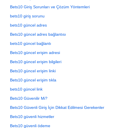
Bets10 Giriş Sorunları ve Çözüm Yöntemleri
bets10 giriş sorunu
bets10 güncel adres
Bets10 güncel adres bağlantısı
bets10 güncel bağlantı
Bets10 güncel erişim adresi
Bets10 güncel erişim bilgileri
Bets10 güncel erişim linki
Bets10 güncel erişim tıkla
bets10 güncel link
Bets10 Güvenilir Mi?
Bets10 Güvenli Giriş İçin Dikkat Edilmesi Gerekenler
Bets10 güvenli hizmetler
Bets10 güvenli ödeme