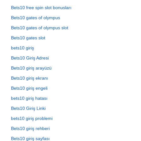
Bets10 free spin slot bonusları
Bets10 gates of olympus
Bets10 gates of olympus slot
Bets10 gates slot
bets10 giriş
Bets10 Giriş Adresi
Bets10 giriş arayüzü
Bets10 giriş ekranı
Bets10 giriş engeli
bets10 giriş hatası
Bets10 Giriş Linki
bets10 giriş problemi
Bets10 giriş rehberi
Bets10 giriş sayfası