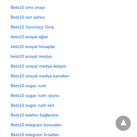
Bets10 sms onayı
Bets10 son adres
Bets10 Sorunsuz Giriş
bets10 sosyal ağlar
bets10 sosyal hesaplar
bets10 sosyal medya
Bets10 sosyal medya iletişim
Bets10 sosyal medya kanalları
Bets10 sugar rush
Bets10 sugar rush oyunu
Bets10 sugar rush slot
Bets10 telefon bağlantısı
Bets10 telegram bonusları
Bets10 telegram fırsatları