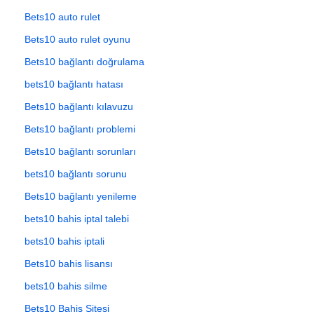
Bets10 auto rulet
Bets10 auto rulet oyunu
Bets10 bağlantı doğrulama
bets10 bağlantı hatası
Bets10 bağlantı kılavuzu
Bets10 bağlantı problemi
Bets10 bağlantı sorunları
bets10 bağlantı sorunu
Bets10 bağlantı yenileme
bets10 bahis iptal talebi
bets10 bahis iptali
Bets10 bahis lisansı
bets10 bahis silme
Bets10 Bahis Sitesi