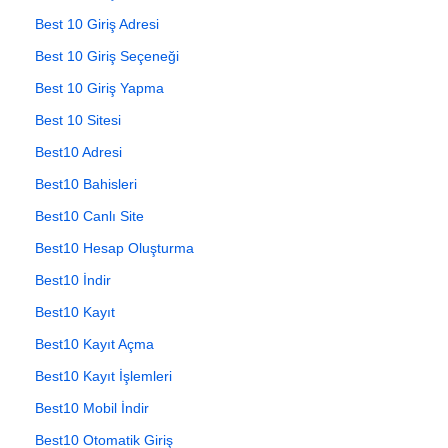
Best 10 Giriş Adresi
Best 10 Giriş Seçeneği
Best 10 Giriş Yapma
Best 10 Sitesi
Best10 Adresi
Best10 Bahisleri
Best10 Canlı Site
Best10 Hesap Oluşturma
Best10 İndir
Best10 Kayıt
Best10 Kayıt Açma
Best10 Kayıt İşlemleri
Best10 Mobil İndir
Best10 Otomatik Giriş