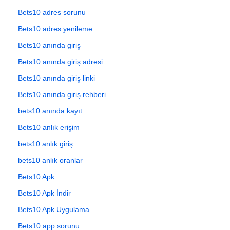
Bets10 adres sorunu
Bets10 adres yenileme
Bets10 anında giriş
Bets10 anında giriş adresi
Bets10 anında giriş linki
Bets10 anında giriş rehberi
bets10 anında kayıt
Bets10 anlık erişim
bets10 anlık giriş
bets10 anlık oranlar
Bets10 Apk
Bets10 Apk İndir
Bets10 Apk Uygulama
Bets10 app sorunu