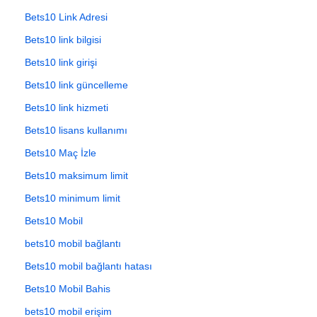
Bets10 Link Adresi
Bets10 link bilgisi
Bets10 link girişi
Bets10 link güncelleme
Bets10 link hizmeti
Bets10 lisans kullanımı
Bets10 Maç İzle
Bets10 maksimum limit
Bets10 minimum limit
Bets10 Mobil
bets10 mobil bağlantı
Bets10 mobil bağlantı hatası
Bets10 Mobil Bahis
bets10 mobil erişim