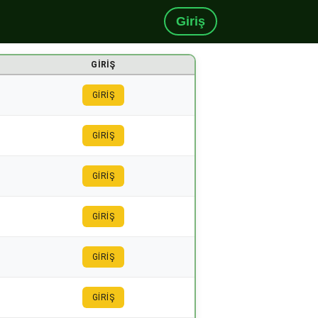
Giriş
GIRIŞ
GİRİŞ
GİRİŞ
GİRİŞ
GİRİŞ
GİRİŞ
GİRİŞ