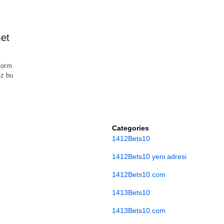
A
met
tform
iz bu
Categories
1412Bets10
1412Bets10 yeni adresi
1412Bets10.com
1413Bets10
1413Bets10.com