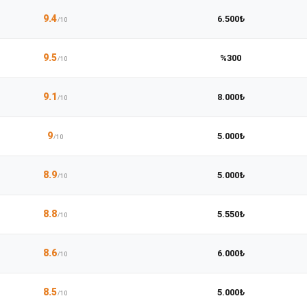
9.4
6.500₺
/10
9.5
%300
/10
9.1
8.000₺
/10
9
5.000₺
/10
8.9
5.000₺
/10
8.8
5.550₺
/10
8.6
6.000₺
/10
8.5
5.000₺
/10