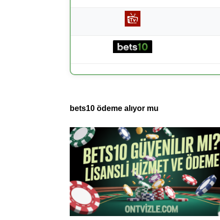
bets10 ödeme alıyor mu