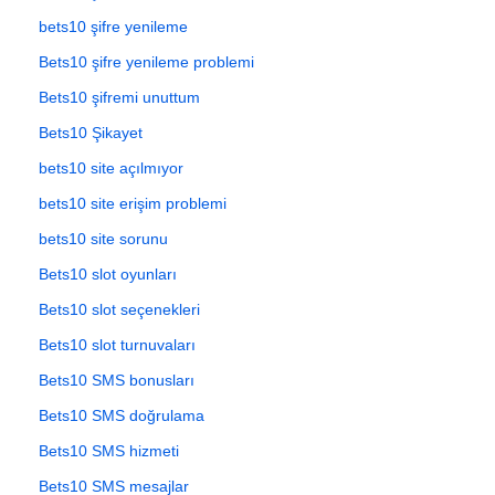
bets10 şifre yenileme
Bets10 şifre yenileme problemi
Bets10 şifremi unuttum
Bets10 Şikayet
bets10 site açılmıyor
bets10 site erişim problemi
bets10 site sorunu
Bets10 slot oyunları
Bets10 slot seçenekleri
Bets10 slot turnuvaları
Bets10 SMS bonusları
Bets10 SMS doğrulama
Bets10 SMS hizmeti
Bets10 SMS mesajlar