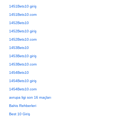
1451Bets10 giriş
1451Bets10.com
1452Bets10
1452Bets10 giriş
1452Bets10.com
1453Bets10
1453Bets10 giriş
1453Bets10.com
1454Bets10
1454Bets10 giriş
1454Bets10.com
avrupa ligi son 16 maçları
Bahis Rehberleri
Best 10 Giriş