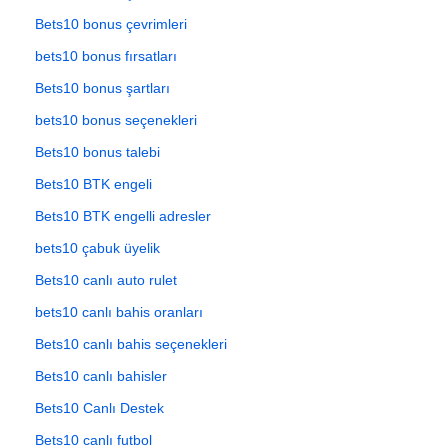
Bets10 bonus çevrimleri
bets10 bonus fırsatları
Bets10 bonus şartları
bets10 bonus seçenekleri
Bets10 bonus talebi
Bets10 BTK engeli
Bets10 BTK engelli adresler
bets10 çabuk üyelik
Bets10 canlı auto rulet
bets10 canlı bahis oranları
Bets10 canlı bahis seçenekleri
Bets10 canlı bahisler
Bets10 Canlı Destek
Bets10 canlı futbol