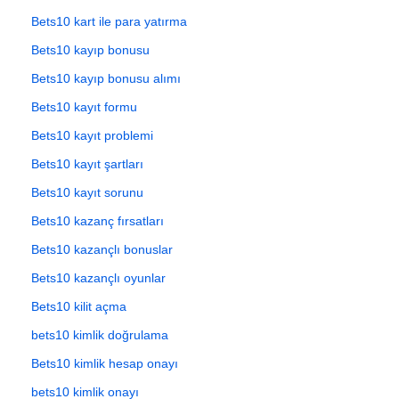
Bets10 kart ile para yatırma
Bets10 kayıp bonusu
Bets10 kayıp bonusu alımı
Bets10 kayıt formu
Bets10 kayıt problemi
Bets10 kayıt şartları
Bets10 kayıt sorunu
Bets10 kazanç fırsatları
Bets10 kazançlı bonuslar
Bets10 kazançlı oyunlar
Bets10 kilit açma
bets10 kimlik doğrulama
Bets10 kimlik hesap onayı
bets10 kimlik onayı