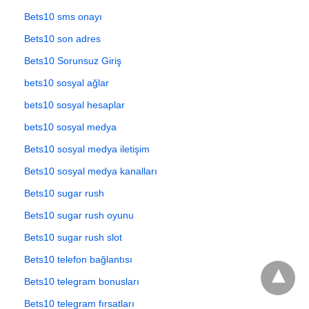
Bets10 sms onayı
Bets10 son adres
Bets10 Sorunsuz Giriş
bets10 sosyal ağlar
bets10 sosyal hesaplar
bets10 sosyal medya
Bets10 sosyal medya iletişim
Bets10 sosyal medya kanalları
Bets10 sugar rush
Bets10 sugar rush oyunu
Bets10 sugar rush slot
Bets10 telefon bağlantısı
Bets10 telegram bonusları
Bets10 telegram fırsatları