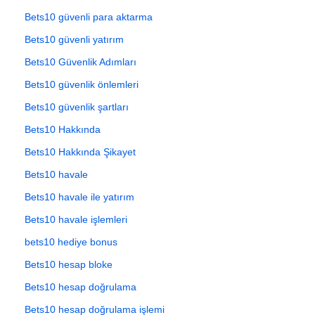
Bets10 güvenli para aktarma
Bets10 güvenli yatırım
Bets10 Güvenlik Adımları
Bets10 güvenlik önlemleri
Bets10 güvenlik şartları
Bets10 Hakkında
Bets10 Hakkında Şikayet
Bets10 havale
Bets10 havale ile yatırım
Bets10 havale işlemleri
bets10 hediye bonus
Bets10 hesap bloke
Bets10 hesap doğrulama
Bets10 hesap doğrulama işlemi