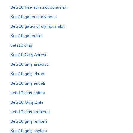
Bets10 free spin slot bonusları
Bets10 gates of olympus
Bets10 gates of olympus slot
Bets10 gates slot
bets10 giriş
Bets10 Giriş Adresi
Bets10 giriş arayüzü
Bets10 giriş ekranı
Bets10 giriş engeli
bets10 giriş hatası
Bets10 Giriş Linki
bets10 giriş problemi
Bets10 giriş rehberi
Bets10 giriş sayfası