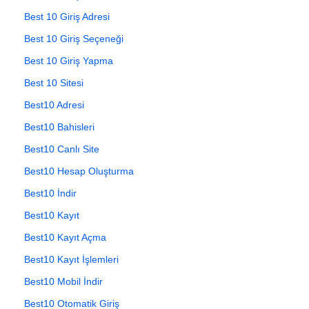
Best 10 Giriş Adresi
Best 10 Giriş Seçeneği
Best 10 Giriş Yapma
Best 10 Sitesi
Best10 Adresi
Best10 Bahisleri
Best10 Canlı Site
Best10 Hesap Oluşturma
Best10 İndir
Best10 Kayıt
Best10 Kayıt Açma
Best10 Kayıt İşlemleri
Best10 Mobil İndir
Best10 Otomatik Giriş