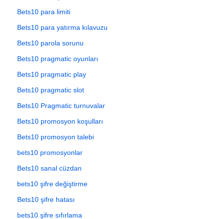
Bets10 para limiti
Bets10 para yatırma kılavuzu
Bets10 parola sorunu
Bets10 pragmatic oyunları
Bets10 pragmatic play
Bets10 pragmatic slot
Bets10 Pragmatic turnuvalar
Bets10 promosyon koşulları
Bets10 promosyon talebi
bets10 promosyonlar
Bets10 sanal cüzdan
bets10 şifre değiştirme
Bets10 şifre hatası
bets10 şifre sıfırlama