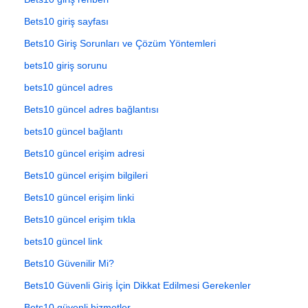
Bets10 giriş sayfası
Bets10 Giriş Sorunları ve Çözüm Yöntemleri
bets10 giriş sorunu
bets10 güncel adres
Bets10 güncel adres bağlantısı
bets10 güncel bağlantı
Bets10 güncel erişim adresi
Bets10 güncel erişim bilgileri
Bets10 güncel erişim linki
Bets10 güncel erişim tıkla
bets10 güncel link
Bets10 Güvenilir Mi?
Bets10 Güvenli Giriş İçin Dikkat Edilmesi Gerekenler
Bets10 güvenli hizmetler