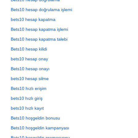
Bets10 hesap doğrulama işlemi
bets10 hesap kapatma
Bets10 hesap kapatma işlemi
Bets10 hesap kapatma talebi
Bets10 hesap kilidi
bets10 hesap onay
Bets10 hesap onayı
bets10 hesap silme
Bets10 hızlı erişim
bets10 hızlı giriş
bets10 hızlı kayıt
Bets10 hoşgeldin bonusu
Bets10 hoşgeldin kampanyası
Bets10 hoşgeldin promosyonu