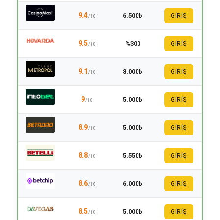
9.4
6.500₺
GİRİŞ
/10
9.5
%300
GİRİŞ
/10
9.1
8.000₺
GİRİŞ
/10
9
5.000₺
GİRİŞ
/10
8.9
5.000₺
GİRİŞ
/10
8.8
5.550₺
GİRİŞ
/10
8.6
6.000₺
GİRİŞ
/10
8.5
5.000₺
GİRİŞ
/10