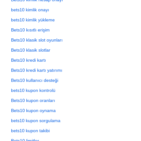
bets10 kimlik onayı
bets10 kimlik yükleme
Bets10 kısıtlı erişim
Bets10 klasik slot oyunları
Bets10 klasik slotlar
Bets10 kredi kartı
Bets10 kredi kartı yatırımı
Bets10 kullanıcı desteği
bets10 kupon kontrolü
Bets10 kupon oranları
Bets10 kupon oynama
bets10 kupon sorgulama
bets10 kupon takibi
Bets10 limitler