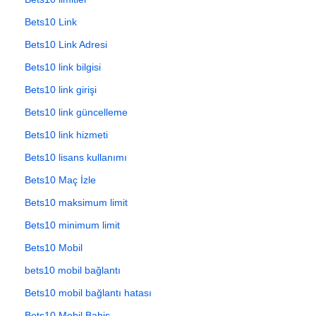
Bets10 Link
Bets10 Link Adresi
Bets10 link bilgisi
Bets10 link girişi
Bets10 link güncelleme
Bets10 link hizmeti
Bets10 lisans kullanımı
Bets10 Maç İzle
Bets10 maksimum limit
Bets10 minimum limit
Bets10 Mobil
bets10 mobil bağlantı
Bets10 mobil bağlantı hatası
Bets10 Mobil Bahis