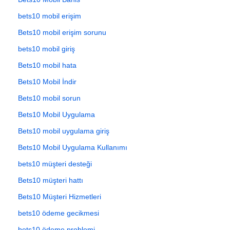
bets10 mobil erişim
Bets10 mobil erişim sorunu
bets10 mobil giriş
Bets10 mobil hata
Bets10 Mobil İndir
Bets10 mobil sorun
Bets10 Mobil Uygulama
Bets10 mobil uygulama giriş
Bets10 Mobil Uygulama Kullanımı
bets10 müşteri desteği
Bets10 müşteri hattı
Bets10 Müşteri Hizmetleri
bets10 ödeme gecikmesi
bets10 ödeme problemi