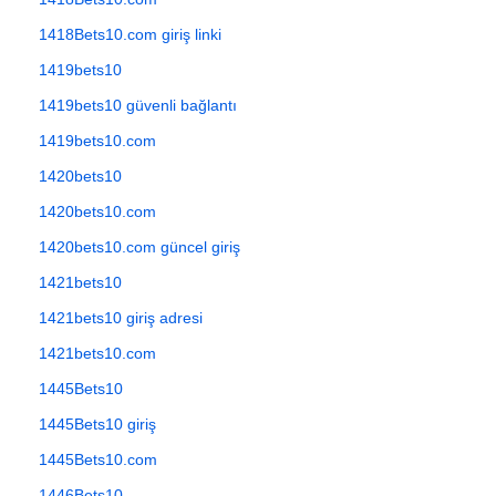
1418Bets10.com giriş linki
1419bets10
1419bets10 güvenli bağlantı
1419bets10.com
1420bets10
1420bets10.com
1420bets10.com güncel giriş
1421bets10
1421bets10 giriş adresi
1421bets10.com
1445Bets10
1445Bets10 giriş
1445Bets10.com
1446Bets10