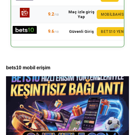
Maç izle giriş
9.2
MOBILBAHIS
/10
Yap
9.6
Güvenli Giriş
BETS10 YENI
/10
bets10 mobil erişim