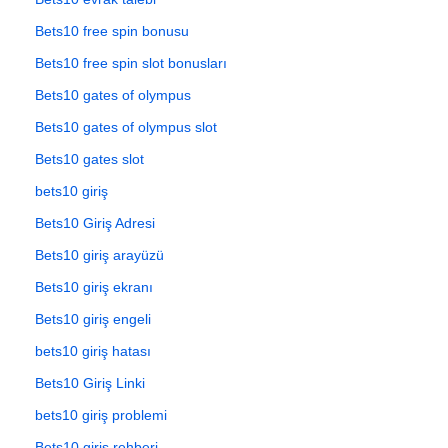
Bets10 free spin bonusu
Bets10 free spin slot bonusları
Bets10 gates of olympus
Bets10 gates of olympus slot
Bets10 gates slot
bets10 giriş
Bets10 Giriş Adresi
Bets10 giriş arayüzü
Bets10 giriş ekranı
Bets10 giriş engeli
bets10 giriş hatası
Bets10 Giriş Linki
bets10 giriş problemi
Bets10 giriş rehberi