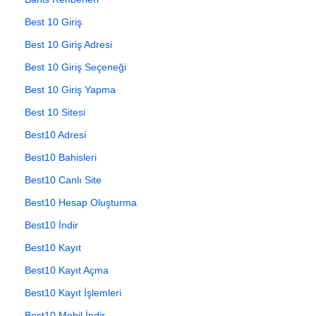
Best 10 Giriş
Best 10 Giriş Adresi
Best 10 Giriş Seçeneği
Best 10 Giriş Yapma
Best 10 Sitesi
Best10 Adresi
Best10 Bahisleri
Best10 Canlı Site
Best10 Hesap Oluşturma
Best10 İndir
Best10 Kayıt
Best10 Kayıt Açma
Best10 Kayıt İşlemleri
Best10 Mobil İndir