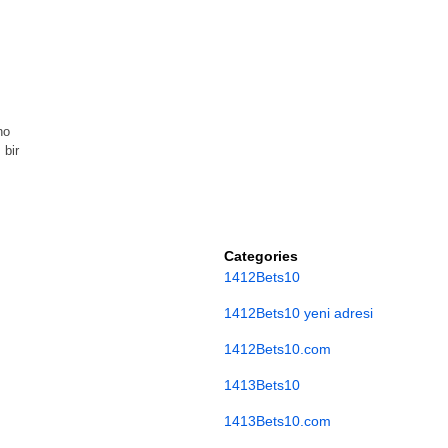
no
 bir
Categories
1412Bets10
1412Bets10 yeni adresi
1412Bets10.com
1413Bets10
1413Bets10.com