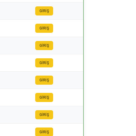
GİRİŞ
GİRİŞ
GİRİŞ
GİRİŞ
GİRİŞ
GİRİŞ
GİRİŞ
GİRİŞ