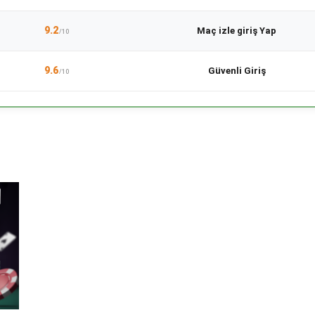
9.2
Maç izle giriş Yap
/10
9.6
Güvenli Giriş
/10