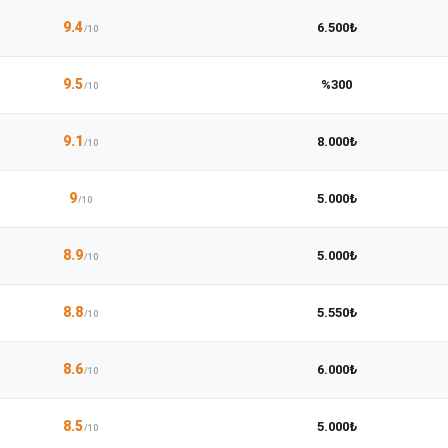
9.4
6.500₺
/10
9.5
%300
/10
9.1
8.000₺
/10
9
5.000₺
/10
8.9
5.000₺
/10
8.8
5.550₺
/10
8.6
6.000₺
/10
8.5
5.000₺
/10