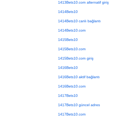
1413Bets10.com alternatif giriş
1414Bets10
1414Bets10 canlı bağlantı
1414Bets10.com
1415Bets10
1415Bets10.com
1415Bets10.com giriş
1416Bets10
1416Bets10 aktif bağlantı
1416Bets10.com
1417Bets10
1417Bets10 güncel adres
1417Bets10.com