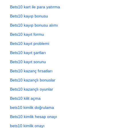
Bets10 kart ile para yatırma
Bets10 kayıp bonusu
Bets10 kayıp bonusu alımı
Bets10 kayıt formu
Bets10 kayıt problemi
Bets10 kayıt şartları
Bets10 kayıt sorunu
Bets10 kazanç fırsatları
Bets10 kazançlı bonuslar
Bets10 kazançlı oyunlar
Bets10 kilit açma
bets10 kimlik doğrulama
Bets10 kimlik hesap onayı
bets10 kimlik onayı