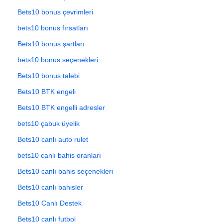
Bets10 bonus çevrimleri
bets10 bonus fırsatları
Bets10 bonus şartları
bets10 bonus seçenekleri
Bets10 bonus talebi
Bets10 BTK engeli
Bets10 BTK engelli adresler
bets10 çabuk üyelik
Bets10 canlı auto rulet
bets10 canlı bahis oranları
Bets10 canlı bahis seçenekleri
Bets10 canlı bahisler
Bets10 Canlı Destek
Bets10 canlı futbol