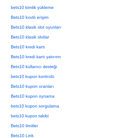
bets10 kimlik yükleme
Bets10 kısıtlı erişim
Bets10 klasik slot oyunları
Bets10 klasik slotlar
Bets10 kredi kartı
Bets10 kredi kartı yatırımı
Bets10 kullanıcı desteği
bets10 kupon kontrolü
Bets10 kupon oranları
Bets10 kupon oynama
bets10 kupon sorgulama
bets10 kupon takibi
Bets10 limitler
Bets10 Link