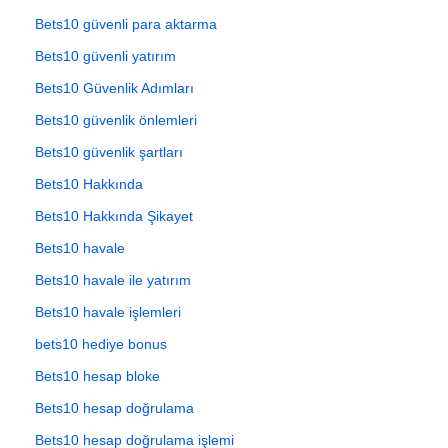
Bets10 güvenli para aktarma
Bets10 güvenli yatırım
Bets10 Güvenlik Adımları
Bets10 güvenlik önlemleri
Bets10 güvenlik şartları
Bets10 Hakkında
Bets10 Hakkında Şikayet
Bets10 havale
Bets10 havale ile yatırım
Bets10 havale işlemleri
bets10 hediye bonus
Bets10 hesap bloke
Bets10 hesap doğrulama
Bets10 hesap doğrulama işlemi