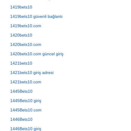
1419bets10
1419bets10 güvenli bağlantı
1419bets10.com
1420bets10
1420bets10.com
1420bets10.com güncel giriş
1421bets10
1421bets10 giriş adresi
1421bets10.com
1445Bets10
1445Bets10 giriş
1445Bets10.com
1446Bets10
1446Bets10 giriş