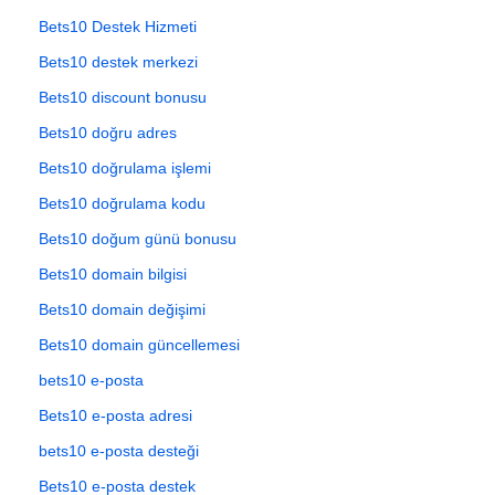
Bets10 Destek Hizmeti
Bets10 destek merkezi
Bets10 discount bonusu
Bets10 doğru adres
Bets10 doğrulama işlemi
Bets10 doğrulama kodu
Bets10 doğum günü bonusu
Bets10 domain bilgisi
Bets10 domain değişimi
Bets10 domain güncellemesi
bets10 e-posta
Bets10 e-posta adresi
bets10 e-posta desteği
Bets10 e-posta destek