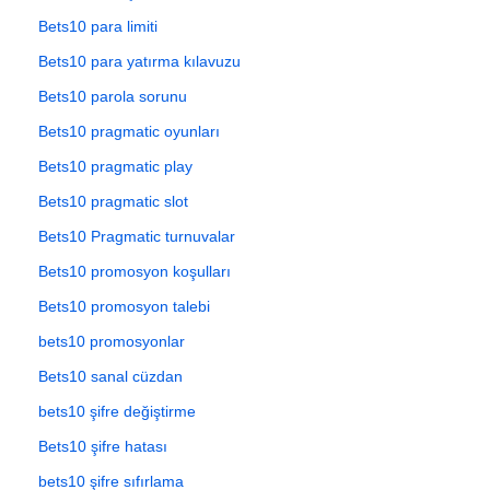
Bets10 para limiti
Bets10 para yatırma kılavuzu
Bets10 parola sorunu
Bets10 pragmatic oyunları
Bets10 pragmatic play
Bets10 pragmatic slot
Bets10 Pragmatic turnuvalar
Bets10 promosyon koşulları
Bets10 promosyon talebi
bets10 promosyonlar
Bets10 sanal cüzdan
bets10 şifre değiştirme
Bets10 şifre hatası
bets10 şifre sıfırlama