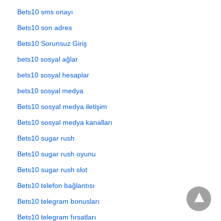
Bets10 sms onayı
Bets10 son adres
Bets10 Sorunsuz Giriş
bets10 sosyal ağlar
bets10 sosyal hesaplar
bets10 sosyal medya
Bets10 sosyal medya iletişim
Bets10 sosyal medya kanalları
Bets10 sugar rush
Bets10 sugar rush oyunu
Bets10 sugar rush slot
Bets10 telefon bağlantısı
Bets10 telegram bonusları
Bets10 telegram fırsatları