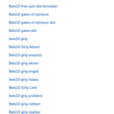
Bets10 free spin slot bonusları
Bets10 gates of olympus
Bets10 gates of olympus slot
Bets10 gates slot
bets10 giriş
Bets10 Giriş Adresi
Bets10 giriş arayüzü
Bets10 giriş ekranı
Bets10 giriş engeli
bets10 giriş hatası
Bets10 Giriş Linki
bets10 giriş problemi
Bets10 giriş rehberi
Bets10 giriş sayfası