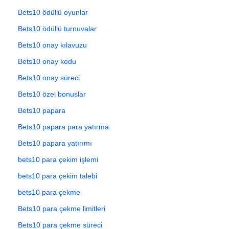
Bets10 ödüllü oyunlar
Bets10 ödüllü turnuvalar
Bets10 onay kılavuzu
Bets10 onay kodu
Bets10 onay süreci
Bets10 özel bonuslar
Bets10 papara
Bets10 papara para yatırma
Bets10 papara yatırımı
bets10 para çekim işlemi
bets10 para çekim talebi
bets10 para çekme
Bets10 para çekme limitleri
Bets10 para çekme süreci