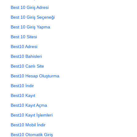
Best 10 Giriş Adresi
Best 10 Giriş Seçeneği
Best 10 Giriş Yapma
Best 10 Sitesi
Best10 Adresi
Best10 Bahisleri
Best10 Canlı Site
Best10 Hesap Oluşturma
Best10 İndir
Best10 Kayıt
Best10 Kayıt Açma
Best10 Kayıt İşlemleri
Best10 Mobil İndir
Best10 Otomatik Giriş