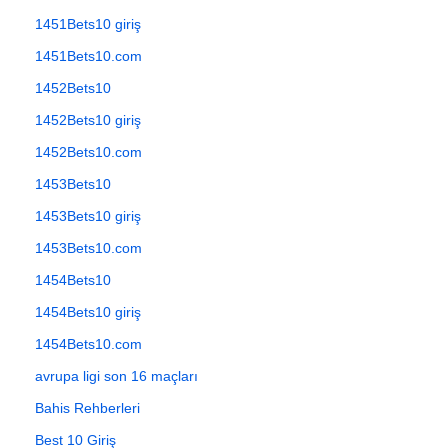
1451Bets10 giriş
1451Bets10.com
1452Bets10
1452Bets10 giriş
1452Bets10.com
1453Bets10
1453Bets10 giriş
1453Bets10.com
1454Bets10
1454Bets10 giriş
1454Bets10.com
avrupa ligi son 16 maçları
Bahis Rehberleri
Best 10 Giriş