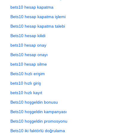
bets10 hesap kapatma
Bets10 hesap kapatma işlemi
Bets10 hesap kapatma talebi
Bets10 hesap kilidi
bets10 hesap onay
Bets10 hesap onayı
bets10 hesap silme
Bets10 hızlı erişim
bets10 hızlı giriş
bets10 hızlı kayıt
Bets10 hoşgeldin bonusu
Bets10 hoşgeldin kampanyası
Bets10 hoşgeldin promosyonu
Bets10 iki faktörlü doğrulama