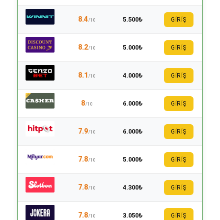
8.4
5.500₺
GİRİŞ
/10
8.2
5.000₺
GİRİŞ
/10
8.1
4.000₺
GİRİŞ
/10
8
6.000₺
GİRİŞ
/10
7.9
6.000₺
GİRİŞ
/10
7.8
5.000₺
GİRİŞ
/10
7.8
4.300₺
GİRİŞ
/10
7.8
3.050₺
GİRİŞ
/10