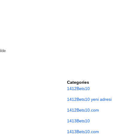
ilde
Categories
1412Bets10
1412Bets10 yeni adresi
1412Bets10.com
1413Bets10
1413Bets10.com