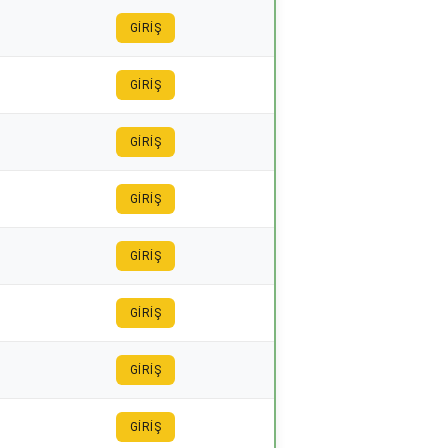
GİRİŞ
GİRİŞ
GİRİŞ
GİRİŞ
GİRİŞ
GİRİŞ
GİRİŞ
GİRİŞ