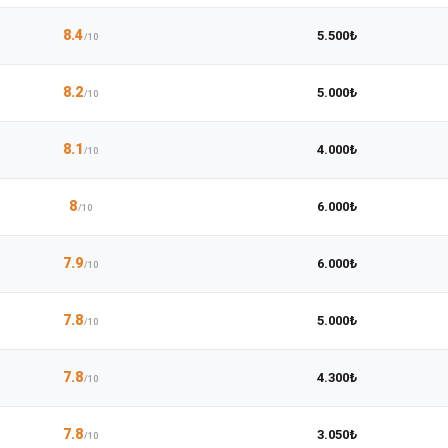
8.4
5.500₺
/10
8.2
5.000₺
/10
8.1
4.000₺
/10
8
6.000₺
/10
7.9
6.000₺
/10
7.8
5.000₺
/10
7.8
4.300₺
/10
7.8
3.050₺
/10