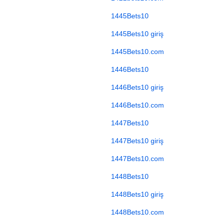
1445Bets10
1445Bets10 giriş
1445Bets10.com
1446Bets10
1446Bets10 giriş
1446Bets10.com
1447Bets10
1447Bets10 giriş
1447Bets10.com
1448Bets10
1448Bets10 giriş
1448Bets10.com