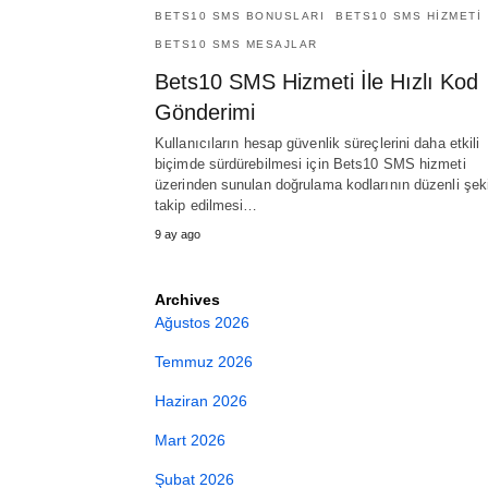
BETS10 SMS BONUSLARI
BETS10 SMS HIZMETI
BETS10 SMS MESAJLAR
Bets10 SMS Hizmeti İle Hızlı Kod
Gönderimi
Kullanıcıların hesap güvenlik süreçlerini daha etkili
biçimde sürdürebilmesi için Bets10 SMS hizmeti
üzerinden sunulan doğrulama kodlarının düzenli şek
takip edilmesi…
9 ay ago
Archives
Ağustos 2026
Temmuz 2026
Haziran 2026
Mart 2026
Şubat 2026