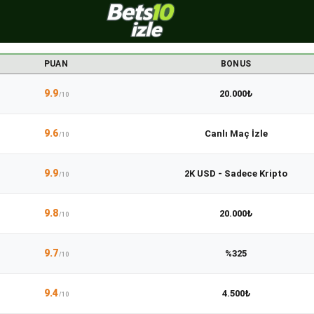
PUAN
BONUS
9.9
20.000₺
/10
9.6
Canlı Maç İzle
/10
9.9
2K USD - Sadece Kripto
/10
9.8
20.000₺
/10
9.7
%325
/10
9.4
4.500₺
/10