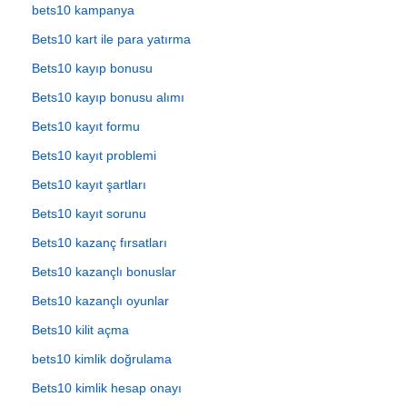
bets10 kampanya
Bets10 kart ile para yatırma
Bets10 kayıp bonusu
Bets10 kayıp bonusu alımı
Bets10 kayıt formu
Bets10 kayıt problemi
Bets10 kayıt şartları
Bets10 kayıt sorunu
Bets10 kazanç fırsatları
Bets10 kazançlı bonuslar
Bets10 kazançlı oyunlar
Bets10 kilit açma
bets10 kimlik doğrulama
Bets10 kimlik hesap onayı