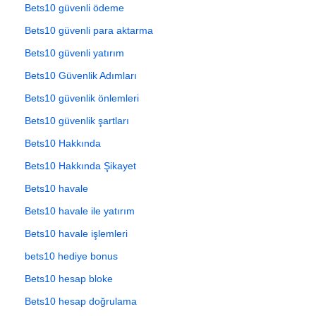
Bets10 güvenli ödeme
Bets10 güvenli para aktarma
Bets10 güvenli yatırım
Bets10 Güvenlik Adımları
Bets10 güvenlik önlemleri
Bets10 güvenlik şartları
Bets10 Hakkında
Bets10 Hakkında Şikayet
Bets10 havale
Bets10 havale ile yatırım
Bets10 havale işlemleri
bets10 hediye bonus
Bets10 hesap bloke
Bets10 hesap doğrulama