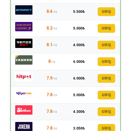
8.4
5.500₺
GİRİŞ
/10
8.2
5.000₺
GİRİŞ
/10
8.1
4.000₺
GİRİŞ
/10
8
6.000₺
GİRİŞ
/10
7.9
6.000₺
GİRİŞ
/10
7.8
5.000₺
GİRİŞ
/10
7.8
4.300₺
GİRİŞ
/10
7.8
3.050₺
GİRİŞ
/10