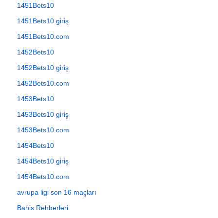
1451Bets10
1451Bets10 giriş
1451Bets10.com
1452Bets10
1452Bets10 giriş
1452Bets10.com
1453Bets10
1453Bets10 giriş
1453Bets10.com
1454Bets10
1454Bets10 giriş
1454Bets10.com
avrupa ligi son 16 maçları
Bahis Rehberleri