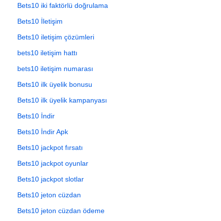
Bets10 iki faktörlü doğrulama
Bets10 İletişim
Bets10 iletişim çözümleri
bets10 iletişim hattı
bets10 iletişim numarası
Bets10 ilk üyelik bonusu
Bets10 ilk üyelik kampanyası
Bets10 İndir
Bets10 İndir Apk
Bets10 jackpot fırsatı
Bets10 jackpot oyunlar
Bets10 jackpot slotlar
Bets10 jeton cüzdan
Bets10 jeton cüzdan ödeme