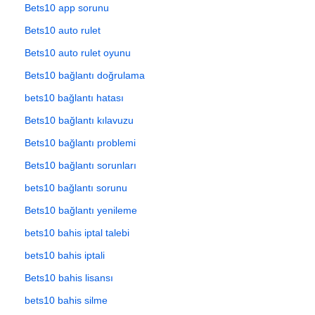
Bets10 app sorunu
Bets10 auto rulet
Bets10 auto rulet oyunu
Bets10 bağlantı doğrulama
bets10 bağlantı hatası
Bets10 bağlantı kılavuzu
Bets10 bağlantı problemi
Bets10 bağlantı sorunları
bets10 bağlantı sorunu
Bets10 bağlantı yenileme
bets10 bahis iptal talebi
bets10 bahis iptali
Bets10 bahis lisansı
bets10 bahis silme