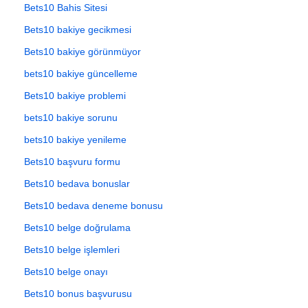
Bets10 Bahis Sitesi
Bets10 bakiye gecikmesi
Bets10 bakiye görünmüyor
bets10 bakiye güncelleme
Bets10 bakiye problemi
bets10 bakiye sorunu
bets10 bakiye yenileme
Bets10 başvuru formu
Bets10 bedava bonuslar
Bets10 bedava deneme bonusu
Bets10 belge doğrulama
Bets10 belge işlemleri
Bets10 belge onayı
Bets10 bonus başvurusu