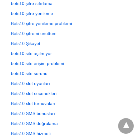
bets10 şifre sıfırlama
bets10 şifre yenileme
Bets10 şifre yenileme problemi
Bets10 şifremi unuttum
Bets10 Şikayet
bets10 site açılmıyor
bets10 site erişim problemi
bets10 site sorunu
Bets10 slot oyunları
Bets10 slot seçenekleri
Bets10 slot turnuvaları
Bets10 SMS bonusları
Bets10 SMS doğrulama
Bets10 SMS hizmeti