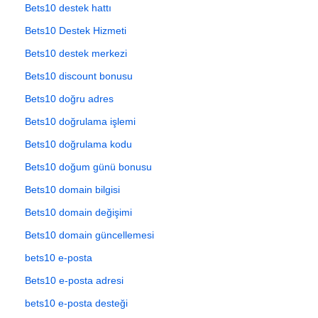
Bets10 destek hattı
Bets10 Destek Hizmeti
Bets10 destek merkezi
Bets10 discount bonusu
Bets10 doğru adres
Bets10 doğrulama işlemi
Bets10 doğrulama kodu
Bets10 doğum günü bonusu
Bets10 domain bilgisi
Bets10 domain değişimi
Bets10 domain güncellemesi
bets10 e-posta
Bets10 e-posta adresi
bets10 e-posta desteği