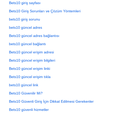
Bets10 giriş sayfası
Bets10 Giriş Sorunları ve Çözüm Yöntemleri
bets10 giriş sorunu
bets10 güncel adres
Bets10 güncel adres bağlantısı
bets10 güncel bağlantı
Bets10 güncel erişim adresi
Bets10 güncel erişim bilgileri
Bets10 güncel erişim linki
Bets10 güncel erişim tıkla
bets10 güncel link
Bets10 Güvenilir Mi?
Bets10 Güvenli Giriş İçin Dikkat Edilmesi Gerekenler
Bets10 güvenli hizmetler