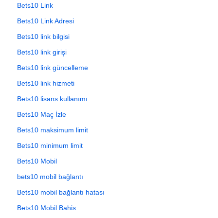
Bets10 Link
Bets10 Link Adresi
Bets10 link bilgisi
Bets10 link girişi
Bets10 link güncelleme
Bets10 link hizmeti
Bets10 lisans kullanımı
Bets10 Maç İzle
Bets10 maksimum limit
Bets10 minimum limit
Bets10 Mobil
bets10 mobil bağlantı
Bets10 mobil bağlantı hatası
Bets10 Mobil Bahis