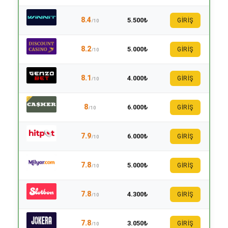
8.4
5.500₺
GİRİŞ
/10
8.2
5.000₺
GİRİŞ
/10
8.1
4.000₺
GİRİŞ
/10
8
6.000₺
GİRİŞ
/10
7.9
6.000₺
GİRİŞ
/10
7.8
5.000₺
GİRİŞ
/10
7.8
4.300₺
GİRİŞ
/10
7.8
3.050₺
GİRİŞ
/10