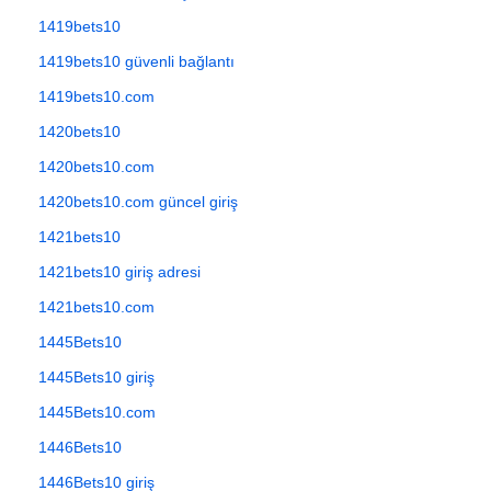
1419bets10
1419bets10 güvenli bağlantı
1419bets10.com
1420bets10
1420bets10.com
1420bets10.com güncel giriş
1421bets10
1421bets10 giriş adresi
1421bets10.com
1445Bets10
1445Bets10 giriş
1445Bets10.com
1446Bets10
1446Bets10 giriş