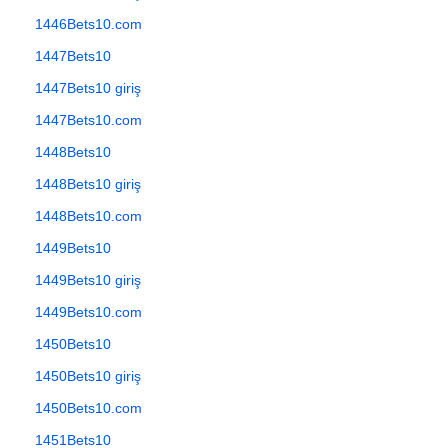
1446Bets10.com
1447Bets10
1447Bets10 giriş
1447Bets10.com
1448Bets10
1448Bets10 giriş
1448Bets10.com
1449Bets10
1449Bets10 giriş
1449Bets10.com
1450Bets10
1450Bets10 giriş
1450Bets10.com
1451Bets10