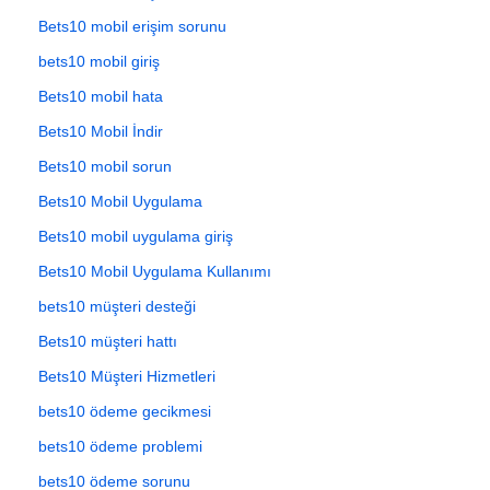
Bets10 mobil erişim sorunu
bets10 mobil giriş
Bets10 mobil hata
Bets10 Mobil İndir
Bets10 mobil sorun
Bets10 Mobil Uygulama
Bets10 mobil uygulama giriş
Bets10 Mobil Uygulama Kullanımı
bets10 müşteri desteği
Bets10 müşteri hattı
Bets10 Müşteri Hizmetleri
bets10 ödeme gecikmesi
bets10 ödeme problemi
bets10 ödeme sorunu