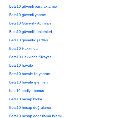
Bets10 güvenli para aktarma
Bets10 güvenli yatırım
Bets10 Güvenlik Adımları
Bets10 güvenlik önlemleri
Bets10 güvenlik şartları
Bets10 Hakkında
Bets10 Hakkında Şikayet
Bets10 havale
Bets10 havale ile yatırım
Bets10 havale işlemleri
bets10 hediye bonus
Bets10 hesap bloke
Bets10 hesap doğrulama
Bets10 hesap doğrulama işlemi