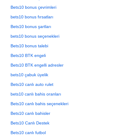
Bets10 bonus çevrimleri
bets10 bonus fırsatları
Bets10 bonus şartları
bets10 bonus seçenekleri
Bets10 bonus talebi
Bets10 BTK engeli
Bets10 BTK engelli adresler
bets10 çabuk üyelik
Bets10 canlı auto rulet
bets10 canlı bahis oranları
Bets10 canlı bahis seçenekleri
Bets10 canlı bahisler
Bets10 Canlı Destek
Bets10 canlı futbol