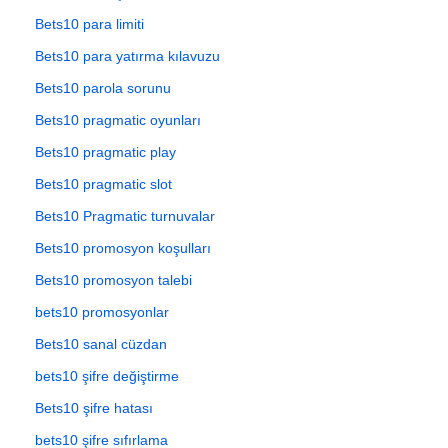
Bets10 para limiti
Bets10 para yatırma kılavuzu
Bets10 parola sorunu
Bets10 pragmatic oyunları
Bets10 pragmatic play
Bets10 pragmatic slot
Bets10 Pragmatic turnuvalar
Bets10 promosyon koşulları
Bets10 promosyon talebi
bets10 promosyonlar
Bets10 sanal cüzdan
bets10 şifre değiştirme
Bets10 şifre hatası
bets10 şifre sıfırlama