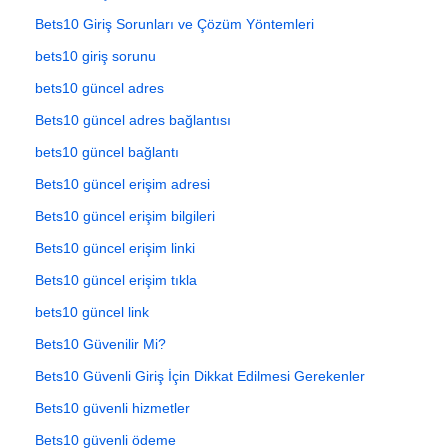
Bets10 Giriş Sorunları ve Çözüm Yöntemleri
bets10 giriş sorunu
bets10 güncel adres
Bets10 güncel adres bağlantısı
bets10 güncel bağlantı
Bets10 güncel erişim adresi
Bets10 güncel erişim bilgileri
Bets10 güncel erişim linki
Bets10 güncel erişim tıkla
bets10 güncel link
Bets10 Güvenilir Mi?
Bets10 Güvenli Giriş İçin Dikkat Edilmesi Gerekenler
Bets10 güvenli hizmetler
Bets10 güvenli ödeme