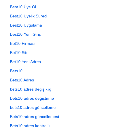
Best10 Üye Ol
Best10 Üyelik Süreci
Best10 Uygulama
Best10 Yeni Giriş
Bet10 Firması
Bet10 Site
Bet10 Yeni Adres
Bets10
Bets10 Adres
bets10 adres değişikliği
Bets10 adres değiştirme
bets10 adres güncelleme
Bets10 adres güncellemesi
Bets10 adres kontrolü