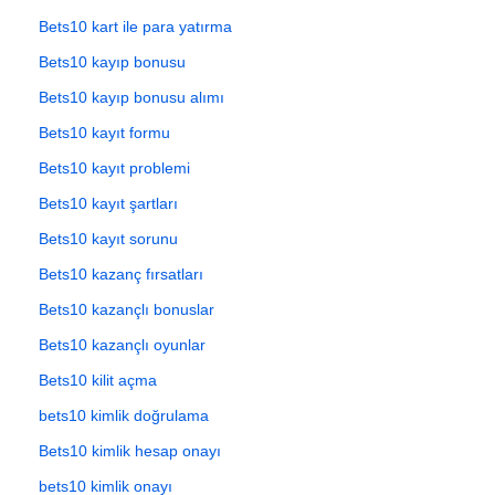
Bets10 kart ile para yatırma
Bets10 kayıp bonusu
Bets10 kayıp bonusu alımı
Bets10 kayıt formu
Bets10 kayıt problemi
Bets10 kayıt şartları
Bets10 kayıt sorunu
Bets10 kazanç fırsatları
Bets10 kazançlı bonuslar
Bets10 kazançlı oyunlar
Bets10 kilit açma
bets10 kimlik doğrulama
Bets10 kimlik hesap onayı
bets10 kimlik onayı