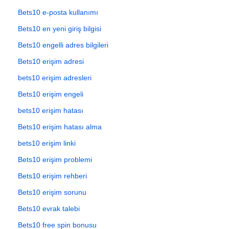
Bets10 e-posta kullanımı
Bets10 en yeni giriş bilgisi
Bets10 engelli adres bilgileri
Bets10 erişim adresi
bets10 erişim adresleri
Bets10 erişim engeli
bets10 erişim hatası
Bets10 erişim hatası alma
bets10 erişim linki
Bets10 erişim problemi
Bets10 erişim rehberi
Bets10 erişim sorunu
Bets10 evrak talebi
Bets10 free spin bonusu