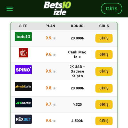
Giriş
SITE
PUAN
BONUS
GIRIŞ
9.9
20.000₺
GİRİŞ
/10
Canlı Maç
9.6
GİRİŞ
/10
İzle
2K USD -
9.9
Sadece
GİRİŞ
/10
Kripto
9.8
20.000₺
GİRİŞ
/10
9.7
%325
GİRİŞ
/10
9.4
4.500₺
GİRİŞ
/10