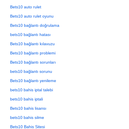
Bets10 auto rulet
Bets10 auto rulet oyunu
Bets10 bağlantı doğrulama
bets10 bağlantı hatası
Bets10 bağlantı kılavuzu
Bets10 bağlantı problemi
Bets10 bağlantı sorunları
bets10 bağlantı sorunu
Bets10 bağlantı yenileme
bets10 bahis iptal talebi
bets10 bahis iptali
Bets10 bahis lisansı
bets10 bahis silme
Bets10 Bahis Sitesi