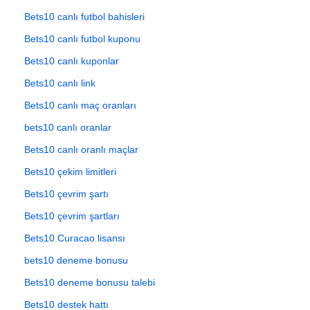
Bets10 canlı futbol bahisleri
Bets10 canlı futbol kuponu
Bets10 canlı kuponlar
Bets10 canlı link
Bets10 canlı maç oranları
bets10 canlı oranlar
Bets10 canlı oranlı maçlar
Bets10 çekim limitleri
Bets10 çevrim şartı
Bets10 çevrim şartları
Bets10 Curacao lisansı
bets10 deneme bonusu
Bets10 deneme bonusu talebi
Bets10 destek hattı