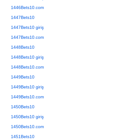
1446Bets10.com
1447Bets10
1447Bets10 giriş
1447Bets10.com
1448Bets10
1448Bets10 giriş
1448Bets10.com
1449Bets10
1449Bets10 giriş
1449Bets10.com
1450Bets10
1450Bets10 giriş
1450Bets10.com
1451Bets10