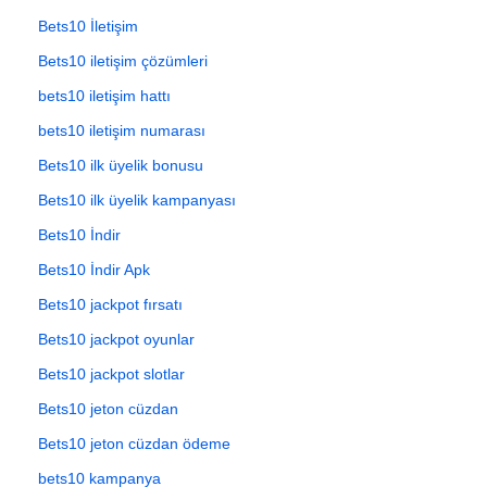
Bets10 İletişim
Bets10 iletişim çözümleri
bets10 iletişim hattı
bets10 iletişim numarası
Bets10 ilk üyelik bonusu
Bets10 ilk üyelik kampanyası
Bets10 İndir
Bets10 İndir Apk
Bets10 jackpot fırsatı
Bets10 jackpot oyunlar
Bets10 jackpot slotlar
Bets10 jeton cüzdan
Bets10 jeton cüzdan ödeme
bets10 kampanya