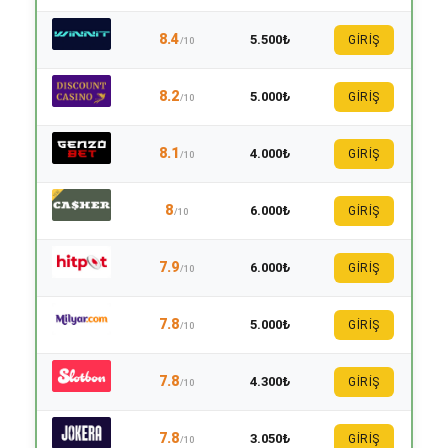
8.4
5.500₺
GİRİŞ
/10
8.2
5.000₺
GİRİŞ
/10
8.1
4.000₺
GİRİŞ
/10
8
6.000₺
GİRİŞ
/10
7.9
6.000₺
GİRİŞ
/10
7.8
5.000₺
GİRİŞ
/10
7.8
4.300₺
GİRİŞ
/10
7.8
3.050₺
GİRİŞ
/10