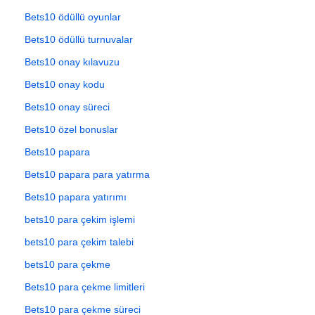
Bets10 ödüllü oyunlar
Bets10 ödüllü turnuvalar
Bets10 onay kılavuzu
Bets10 onay kodu
Bets10 onay süreci
Bets10 özel bonuslar
Bets10 papara
Bets10 papara para yatırma
Bets10 papara yatırımı
bets10 para çekim işlemi
bets10 para çekim talebi
bets10 para çekme
Bets10 para çekme limitleri
Bets10 para çekme süreci