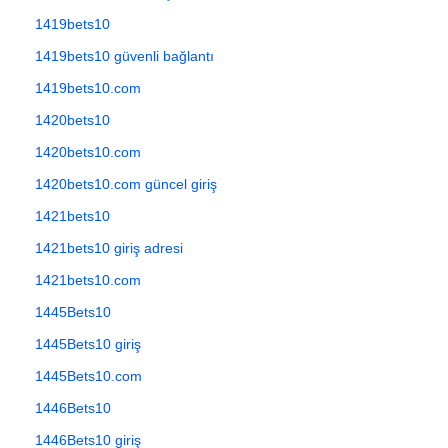
1419bets10
1419bets10 güvenli bağlantı
1419bets10.com
1420bets10
1420bets10.com
1420bets10.com güncel giriş
1421bets10
1421bets10 giriş adresi
1421bets10.com
1445Bets10
1445Bets10 giriş
1445Bets10.com
1446Bets10
1446Bets10 giriş