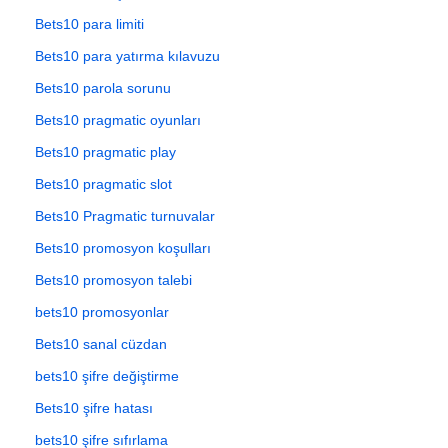
Bets10 para limiti
Bets10 para yatırma kılavuzu
Bets10 parola sorunu
Bets10 pragmatic oyunları
Bets10 pragmatic play
Bets10 pragmatic slot
Bets10 Pragmatic turnuvalar
Bets10 promosyon koşulları
Bets10 promosyon talebi
bets10 promosyonlar
Bets10 sanal cüzdan
bets10 şifre değiştirme
Bets10 şifre hatası
bets10 şifre sıfırlama