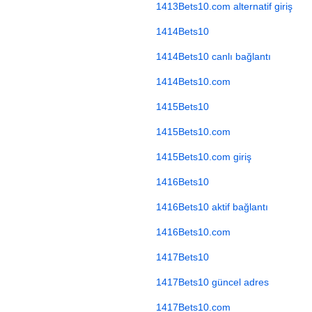
1413Bets10.com alternatif giriş
1414Bets10
1414Bets10 canlı bağlantı
1414Bets10.com
1415Bets10
1415Bets10.com
1415Bets10.com giriş
1416Bets10
1416Bets10 aktif bağlantı
1416Bets10.com
1417Bets10
1417Bets10 güncel adres
1417Bets10.com