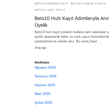
BETS10 ANINDA KAYIT
BETS10 ÇABUK ÜYELIK
BETS10 HIZLI KAYIT
Bets10 Hızlı Kayıt Adımlarıyla Anı
Üyelik
Bets10 hızlı kayıt yöntemi kullanıcıların dakikalar i
üyelik oluşturarak bahis ve canlı yayın hizmetlerind
yararlanmasına olanak tanır. Bu süreç basit…
10 ay ago
Archives
Ağustos 2026
Temmuz 2026
Haziran 2026
Mart 2026
Şubat 2026