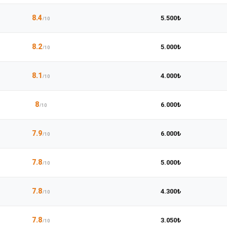
8.4
5.500₺
/10
8.2
5.000₺
/10
8.1
4.000₺
/10
8
6.000₺
/10
7.9
6.000₺
/10
7.8
5.000₺
/10
7.8
4.300₺
/10
7.8
3.050₺
/10