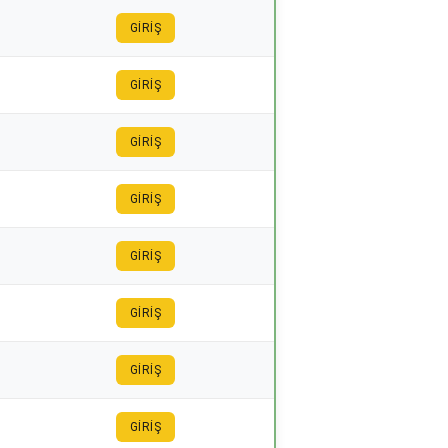
GİRİŞ
GİRİŞ
GİRİŞ
GİRİŞ
GİRİŞ
GİRİŞ
GİRİŞ
GİRİŞ