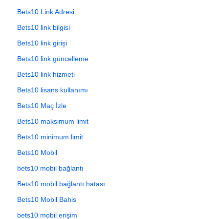
Bets10 Link Adresi
Bets10 link bilgisi
Bets10 link girişi
Bets10 link güncelleme
Bets10 link hizmeti
Bets10 lisans kullanımı
Bets10 Maç İzle
Bets10 maksimum limit
Bets10 minimum limit
Bets10 Mobil
bets10 mobil bağlantı
Bets10 mobil bağlantı hatası
Bets10 Mobil Bahis
bets10 mobil erişim