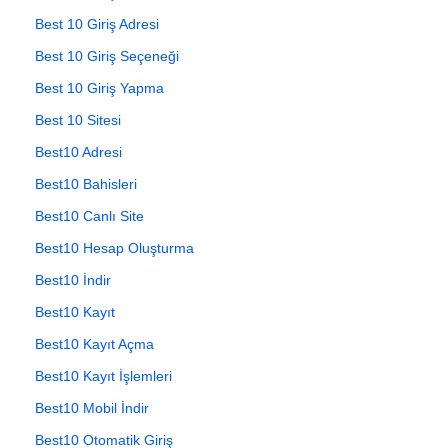
Best 10 Giriş Adresi
Best 10 Giriş Seçeneği
Best 10 Giriş Yapma
Best 10 Sitesi
Best10 Adresi
Best10 Bahisleri
Best10 Canlı Site
Best10 Hesap Oluşturma
Best10 İndir
Best10 Kayıt
Best10 Kayıt Açma
Best10 Kayıt İşlemleri
Best10 Mobil İndir
Best10 Otomatik Giriş