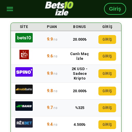
Giriş
SITE
PUAN
BONUS
GIRIŞ
9.9
20.000₺
GİRİŞ
/10
Canlı Maç
9.6
GİRİŞ
/10
İzle
2K USD -
9.9
Sadece
GİRİŞ
/10
Kripto
9.8
20.000₺
GİRİŞ
/10
9.7
%325
GİRİŞ
/10
9.4
4.500₺
GİRİŞ
/10