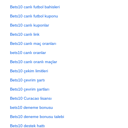
Bets10 canlı futbol bahisleri
Bets10 canlı futbol kuponu
Bets10 canlı kuponlar
Bets10 canlı link
Bets10 canlı maç oranları
bets10 canlı oranlar
Bets10 canlı oranlı maçlar
Bets10 çekim limitleri
Bets10 çevrim şartı
Bets10 çevrim şartları
Bets10 Curacao lisansı
bets10 deneme bonusu
Bets10 deneme bonusu talebi
Bets10 destek hattı