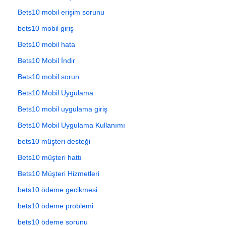
Bets10 mobil erişim sorunu
bets10 mobil giriş
Bets10 mobil hata
Bets10 Mobil İndir
Bets10 mobil sorun
Bets10 Mobil Uygulama
Bets10 mobil uygulama giriş
Bets10 Mobil Uygulama Kullanımı
bets10 müşteri desteği
Bets10 müşteri hattı
Bets10 Müşteri Hizmetleri
bets10 ödeme gecikmesi
bets10 ödeme problemi
bets10 ödeme sorunu