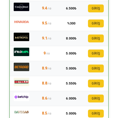
9.4
6.500₺
GİRİŞ
/10
9.5
%300
GİRİŞ
/10
9.1
8.000₺
GİRİŞ
/10
9
5.000₺
GİRİŞ
/10
8.9
5.000₺
GİRİŞ
/10
8.8
5.550₺
GİRİŞ
/10
8.6
6.000₺
GİRİŞ
/10
8.5
5.000₺
GİRİŞ
/10