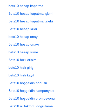
bets10 hesap kapatma
Bets10 hesap kapatma işlemi
Bets10 hesap kapatma talebi
Bets10 hesap kilidi
bets10 hesap onay
Bets10 hesap onayı
bets10 hesap silme
Bets10 hızlı erişim
bets10 hızlı giriş
bets10 hızlı kayıt
Bets10 hoşgeldin bonusu
Bets10 hoşgeldin kampanyası
Bets10 hoşgeldin promosyonu
Bets10 iki faktörlü doğrulama