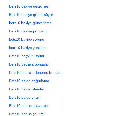
Bets10 bakiye gecikmesi
Bets10 bakiye görünmüyor
bets10 bakiye güncelleme
Bets10 bakiye problemi
bets10 bakiye sorunu
bets10 bakiye yenileme
Bets10 başvuru formu
Bets10 bedava bonuslar
Bets10 bedava deneme bonusu
Bets10 belge doğrulama
Bets10 belge işlemleri
Bets10 belge onayı
Bets10 bonus başvurusu
Bets10 bonus çevrimi