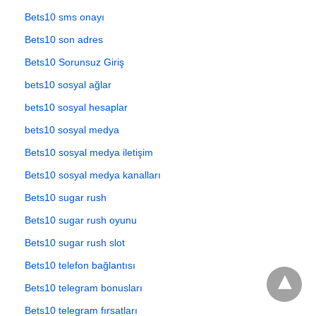
Bets10 sms onayı
Bets10 son adres
Bets10 Sorunsuz Giriş
bets10 sosyal ağlar
bets10 sosyal hesaplar
bets10 sosyal medya
Bets10 sosyal medya iletişim
Bets10 sosyal medya kanalları
Bets10 sugar rush
Bets10 sugar rush oyunu
Bets10 sugar rush slot
Bets10 telefon bağlantısı
Bets10 telegram bonusları
Bets10 telegram fırsatları