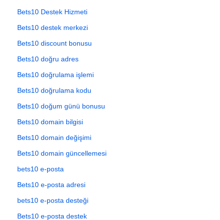
Bets10 Destek Hizmeti
Bets10 destek merkezi
Bets10 discount bonusu
Bets10 doğru adres
Bets10 doğrulama işlemi
Bets10 doğrulama kodu
Bets10 doğum günü bonusu
Bets10 domain bilgisi
Bets10 domain değişimi
Bets10 domain güncellemesi
bets10 e-posta
Bets10 e-posta adresi
bets10 e-posta desteği
Bets10 e-posta destek