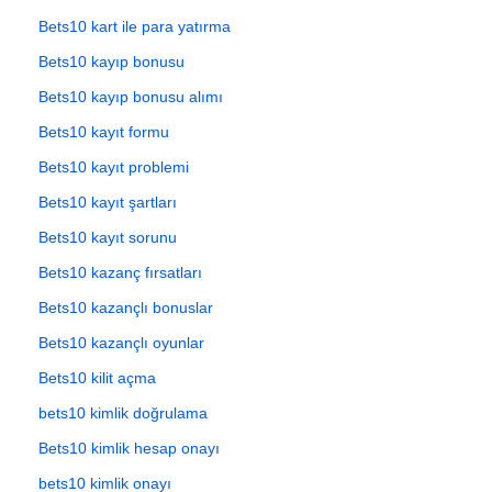
Bets10 kart ile para yatırma
Bets10 kayıp bonusu
Bets10 kayıp bonusu alımı
Bets10 kayıt formu
Bets10 kayıt problemi
Bets10 kayıt şartları
Bets10 kayıt sorunu
Bets10 kazanç fırsatları
Bets10 kazançlı bonuslar
Bets10 kazançlı oyunlar
Bets10 kilit açma
bets10 kimlik doğrulama
Bets10 kimlik hesap onayı
bets10 kimlik onayı