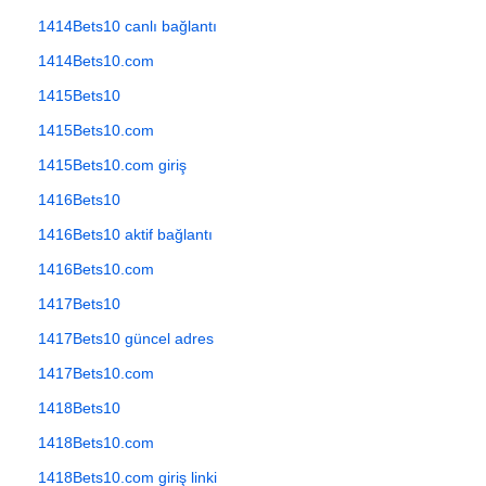
1414Bets10 canlı bağlantı
1414Bets10.com
1415Bets10
1415Bets10.com
1415Bets10.com giriş
1416Bets10
1416Bets10 aktif bağlantı
1416Bets10.com
1417Bets10
1417Bets10 güncel adres
1417Bets10.com
1418Bets10
1418Bets10.com
1418Bets10.com giriş linki