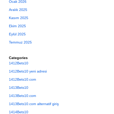
Ocak 2026
Aralık 2025
Kasım 2025
Ekim 2025
Eylül 2025
Temmuz 2025
Categories
1412Bets10
1412Bets10 yeni adresi
1412Bets10.com
1413Bets10
1413Bets10.com
1413Bets10.com alternatif giriş
1414Bets10