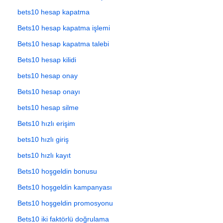
bets10 hesap kapatma
Bets10 hesap kapatma işlemi
Bets10 hesap kapatma talebi
Bets10 hesap kilidi
bets10 hesap onay
Bets10 hesap onayı
bets10 hesap silme
Bets10 hızlı erişim
bets10 hızlı giriş
bets10 hızlı kayıt
Bets10 hoşgeldin bonusu
Bets10 hoşgeldin kampanyası
Bets10 hoşgeldin promosyonu
Bets10 iki faktörlü doğrulama