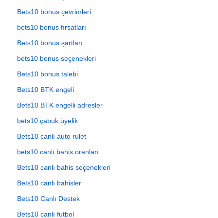
Bets10 bonus çevrimleri
bets10 bonus fırsatları
Bets10 bonus şartları
bets10 bonus seçenekleri
Bets10 bonus talebi
Bets10 BTK engeli
Bets10 BTK engelli adresler
bets10 çabuk üyelik
Bets10 canlı auto rulet
bets10 canlı bahis oranları
Bets10 canlı bahis seçenekleri
Bets10 canlı bahisler
Bets10 Canlı Destek
Bets10 canlı futbol