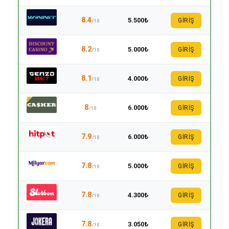
8.4
5.500₺
GİRİŞ
/10
8.2
5.000₺
GİRİŞ
/10
8.1
4.000₺
GİRİŞ
/10
8
6.000₺
GİRİŞ
/10
7.9
6.000₺
GİRİŞ
/10
7.8
5.000₺
GİRİŞ
/10
7.8
4.300₺
GİRİŞ
/10
7.8
3.050₺
GİRİŞ
/10