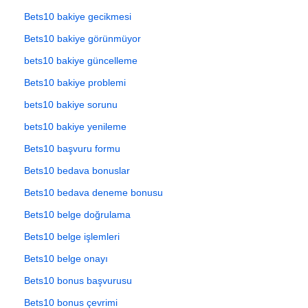
Bets10 bakiye gecikmesi
Bets10 bakiye görünmüyor
bets10 bakiye güncelleme
Bets10 bakiye problemi
bets10 bakiye sorunu
bets10 bakiye yenileme
Bets10 başvuru formu
Bets10 bedava bonuslar
Bets10 bedava deneme bonusu
Bets10 belge doğrulama
Bets10 belge işlemleri
Bets10 belge onayı
Bets10 bonus başvurusu
Bets10 bonus çevrimi