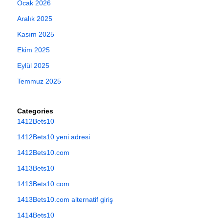
Ocak 2026
Aralık 2025
Kasım 2025
Ekim 2025
Eylül 2025
Temmuz 2025
Categories
1412Bets10
1412Bets10 yeni adresi
1412Bets10.com
1413Bets10
1413Bets10.com
1413Bets10.com alternatif giriş
1414Bets10