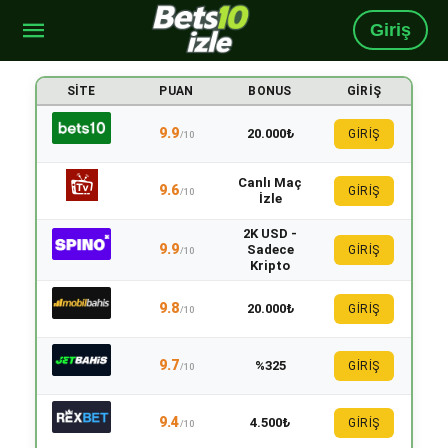
Giriş
SITE
PUAN
BONUS
GIRIŞ
9.9
20.000₺
GİRİŞ
/10
Canlı Maç
9.6
GİRİŞ
/10
İzle
2K USD -
9.9
Sadece
GİRİŞ
/10
Kripto
9.8
20.000₺
GİRİŞ
/10
9.7
%325
GİRİŞ
/10
9.4
4.500₺
GİRİŞ
/10