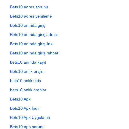
Bets10 adres sorunu
Bets10 adres yenileme
Bets10 anında giriş
Bets10 anında giriş adresi
Bets10 anında giriş linki
Bets10 anında giriş rehberi
bets10 anında kayıt
Bets10 anlık erişim
bets10 anlık giriş
bets10 anlık oranlar
Bets10 Apk
Bets10 Apk İndir
Bets10 Apk Uygulama
Bets10 app sorunu