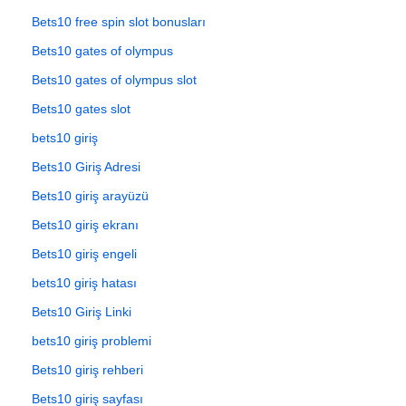
Bets10 free spin slot bonusları
Bets10 gates of olympus
Bets10 gates of olympus slot
Bets10 gates slot
bets10 giriş
Bets10 Giriş Adresi
Bets10 giriş arayüzü
Bets10 giriş ekranı
Bets10 giriş engeli
bets10 giriş hatası
Bets10 Giriş Linki
bets10 giriş problemi
Bets10 giriş rehberi
Bets10 giriş sayfası