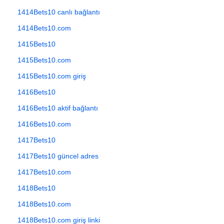
1414Bets10 canlı bağlantı
1414Bets10.com
1415Bets10
1415Bets10.com
1415Bets10.com giriş
1416Bets10
1416Bets10 aktif bağlantı
1416Bets10.com
1417Bets10
1417Bets10 güncel adres
1417Bets10.com
1418Bets10
1418Bets10.com
1418Bets10.com giriş linki