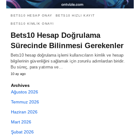
BETS10 HESAP ONAY
BETS10 HIZLI KAYIT
BETS10 KIMLIK ONAYI
Bets10 Hesap Doğrulama
Sürecinde Bilinmesi Gerekenler
Bets10 hesap doğrulama işlemi kullanıcıların kimlik ve hesap
bilgilerinin güvenliğini sağlamak için zorunlu adımlardan biridir.
Bu süreç, para yatırma ve…
10 ay ago
Archives
Ağustos 2026
Temmuz 2026
Haziran 2026
Mart 2026
Şubat 2026