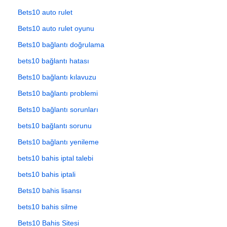
Bets10 auto rulet
Bets10 auto rulet oyunu
Bets10 bağlantı doğrulama
bets10 bağlantı hatası
Bets10 bağlantı kılavuzu
Bets10 bağlantı problemi
Bets10 bağlantı sorunları
bets10 bağlantı sorunu
Bets10 bağlantı yenileme
bets10 bahis iptal talebi
bets10 bahis iptali
Bets10 bahis lisansı
bets10 bahis silme
Bets10 Bahis Sitesi