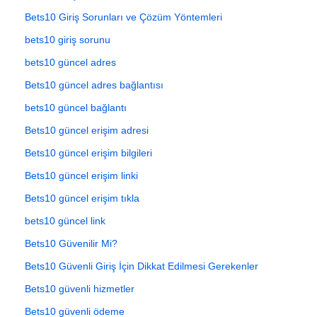
Bets10 Giriş Sorunları ve Çözüm Yöntemleri
bets10 giriş sorunu
bets10 güncel adres
Bets10 güncel adres bağlantısı
bets10 güncel bağlantı
Bets10 güncel erişim adresi
Bets10 güncel erişim bilgileri
Bets10 güncel erişim linki
Bets10 güncel erişim tıkla
bets10 güncel link
Bets10 Güvenilir Mi?
Bets10 Güvenli Giriş İçin Dikkat Edilmesi Gerekenler
Bets10 güvenli hizmetler
Bets10 güvenli ödeme