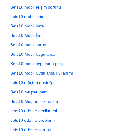
Bets10 mobil erişim sorunu
bets10 mobil giriş
Bets10 mobil hata
Bets10 Mobil İndir
Bets10 mobil sorun
Bets10 Mobil Uygulama
Bets10 mobil uygulama giriş
Bets10 Mobil Uygulama Kullanımı
bets10 müşteri desteği
Bets10 müşteri hattı
Bets10 Müşteri Hizmetleri
bets10 ödeme gecikmesi
bets10 ödeme problemi
bets10 ödeme sorunu