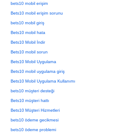
bets10 mobil erişim
Bets10 mobil erişim sorunu
bets10 mobil giriş
Bets10 mobil hata
Bets10 Mobil İndir
Bets10 mobil sorun
Bets10 Mobil Uygulama
Bets10 mobil uygulama giriş
Bets10 Mobil Uygulama Kullanımı
bets10 müşteri desteği
Bets10 müşteri hattı
Bets10 Müşteri Hizmetleri
bets10 ödeme gecikmesi
bets10 ödeme problemi