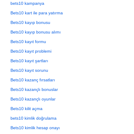
bets10 kampanya
Bets10 kart ile para yatırma
Bets10 kayıp bonusu
Bets10 kayıp bonusu alımı
Bets10 kayıt formu
Bets10 kayıt problemi
Bets10 kayıt şartları
Bets10 kayıt sorunu
Bets10 kazanç fırsatları
Bets10 kazançlı bonuslar
Bets10 kazançlı oyunlar
Bets10 kilit açma
bets10 kimlik doğrulama
Bets10 kimlik hesap onayı