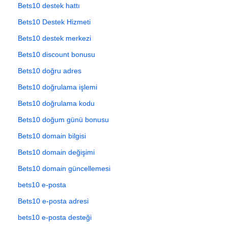
Bets10 destek hattı
Bets10 Destek Hizmeti
Bets10 destek merkezi
Bets10 discount bonusu
Bets10 doğru adres
Bets10 doğrulama işlemi
Bets10 doğrulama kodu
Bets10 doğum günü bonusu
Bets10 domain bilgisi
Bets10 domain değişimi
Bets10 domain güncellemesi
bets10 e-posta
Bets10 e-posta adresi
bets10 e-posta desteği