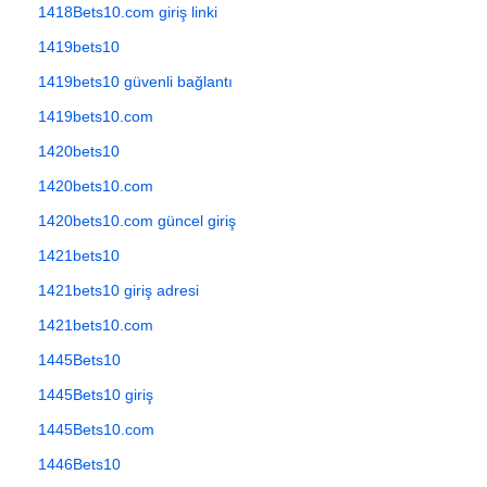
1418Bets10.com giriş linki
1419bets10
1419bets10 güvenli bağlantı
1419bets10.com
1420bets10
1420bets10.com
1420bets10.com güncel giriş
1421bets10
1421bets10 giriş adresi
1421bets10.com
1445Bets10
1445Bets10 giriş
1445Bets10.com
1446Bets10