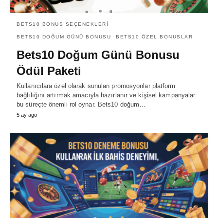
BETS10 BONUS SEÇENEKLERI
BETS10 DOĞUM GÜNÜ BONUSU
BETS10 ÖZEL BONUSLAR
Bets10 Doğum Günü Bonusu
Ödül Paketi
Kullanıcılara özel olarak sunulan promosyonlar platform
bağlılığını artırmak amacıyla hazırlanır ve kişisel kampanyalar
bu süreçte önemli rol oynar. Bets10 doğum…
5 ay ago