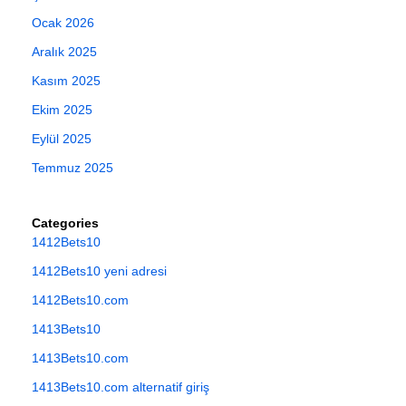
Ocak 2026
Aralık 2025
Kasım 2025
Ekim 2025
Eylül 2025
Temmuz 2025
Categories
1412Bets10
1412Bets10 yeni adresi
1412Bets10.com
1413Bets10
1413Bets10.com
1413Bets10.com alternatif giriş