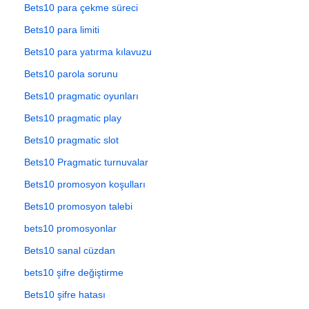
Bets10 para çekme süreci
Bets10 para limiti
Bets10 para yatırma kılavuzu
Bets10 parola sorunu
Bets10 pragmatic oyunları
Bets10 pragmatic play
Bets10 pragmatic slot
Bets10 Pragmatic turnuvalar
Bets10 promosyon koşulları
Bets10 promosyon talebi
bets10 promosyonlar
Bets10 sanal cüzdan
bets10 şifre değiştirme
Bets10 şifre hatası