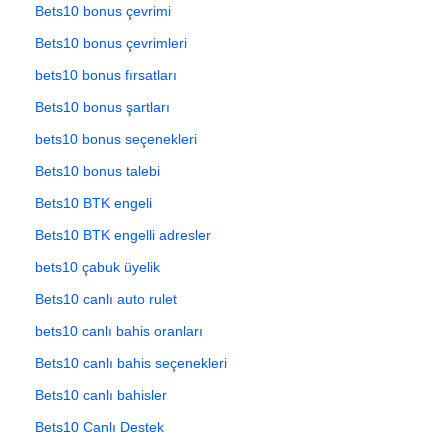
Bets10 bonus çevrimi
Bets10 bonus çevrimleri
bets10 bonus fırsatları
Bets10 bonus şartları
bets10 bonus seçenekleri
Bets10 bonus talebi
Bets10 BTK engeli
Bets10 BTK engelli adresler
bets10 çabuk üyelik
Bets10 canlı auto rulet
bets10 canlı bahis oranları
Bets10 canlı bahis seçenekleri
Bets10 canlı bahisler
Bets10 Canlı Destek