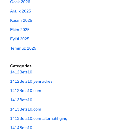
Ocak 2026
Aralık 2025
Kasım 2025
Ekim 2025
Eylül 2025
Temmuz 2025
Categories
1412Bets10
1412Bets10 yeni adresi
1412Bets10.com
1413Bets10
1413Bets10.com
1413Bets10.com alternatif giriş
1414Bets10