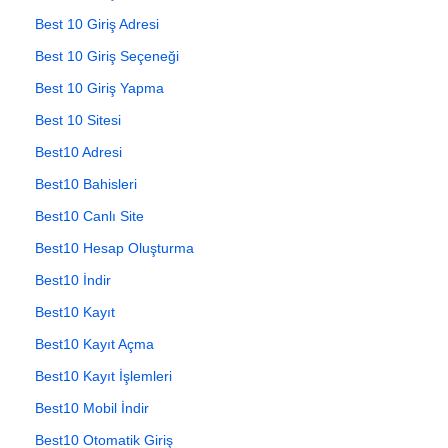
Best 10 Giriş Adresi
Best 10 Giriş Seçeneği
Best 10 Giriş Yapma
Best 10 Sitesi
Best10 Adresi
Best10 Bahisleri
Best10 Canlı Site
Best10 Hesap Oluşturma
Best10 İndir
Best10 Kayıt
Best10 Kayıt Açma
Best10 Kayıt İşlemleri
Best10 Mobil İndir
Best10 Otomatik Giriş