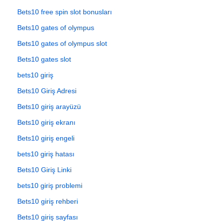
Bets10 free spin slot bonusları
Bets10 gates of olympus
Bets10 gates of olympus slot
Bets10 gates slot
bets10 giriş
Bets10 Giriş Adresi
Bets10 giriş arayüzü
Bets10 giriş ekranı
Bets10 giriş engeli
bets10 giriş hatası
Bets10 Giriş Linki
bets10 giriş problemi
Bets10 giriş rehberi
Bets10 giriş sayfası