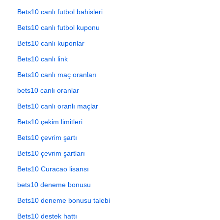
Bets10 canlı futbol bahisleri
Bets10 canlı futbol kuponu
Bets10 canlı kuponlar
Bets10 canlı link
Bets10 canlı maç oranları
bets10 canlı oranlar
Bets10 canlı oranlı maçlar
Bets10 çekim limitleri
Bets10 çevrim şartı
Bets10 çevrim şartları
Bets10 Curacao lisansı
bets10 deneme bonusu
Bets10 deneme bonusu talebi
Bets10 destek hattı