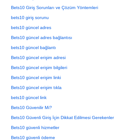
Bets10 Giriş Sorunları ve Çözüm Yöntemleri
bets10 giriş sorunu
bets10 güncel adres
Bets10 güncel adres bağlantısı
bets10 güncel bağlantı
Bets10 güncel erişim adresi
Bets10 güncel erişim bilgileri
Bets10 güncel erişim linki
Bets10 güncel erişim tıkla
bets10 güncel link
Bets10 Güvenilir Mi?
Bets10 Güvenli Giriş İçin Dikkat Edilmesi Gerekenler
Bets10 güvenli hizmetler
Bets10 güvenli ödeme