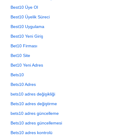
Best10 Üye Ol
Best10 Üyelik Süreci
Best10 Uygulama
Best10 Yeni Giriş
Bet10 Firması
Bet10 Site
Bet10 Yeni Adres
Bets10
Bets10 Adres
bets10 adres değişikliği
Bets10 adres değiştirme
bets10 adres güncelleme
Bets10 adres güncellemesi
Bets10 adres kontrolü