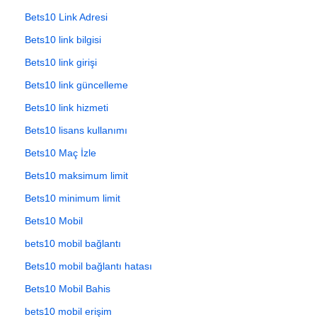
Bets10 Link Adresi
Bets10 link bilgisi
Bets10 link girişi
Bets10 link güncelleme
Bets10 link hizmeti
Bets10 lisans kullanımı
Bets10 Maç İzle
Bets10 maksimum limit
Bets10 minimum limit
Bets10 Mobil
bets10 mobil bağlantı
Bets10 mobil bağlantı hatası
Bets10 Mobil Bahis
bets10 mobil erişim