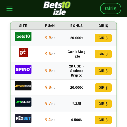
Giriş
SITE
PUAN
BONUS
GIRIŞ
9.9
20.000₺
GİRİŞ
/10
Canlı Maç
9.6
GİRİŞ
/10
İzle
2K USD -
9.9
Sadece
GİRİŞ
/10
Kripto
9.8
20.000₺
GİRİŞ
/10
9.7
%325
GİRİŞ
/10
9.4
4.500₺
GİRİŞ
/10