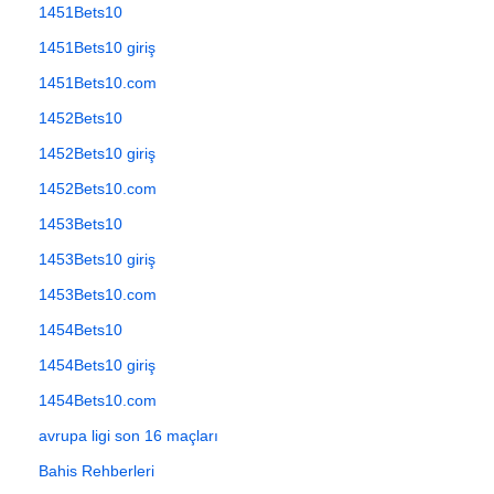
1451Bets10
1451Bets10 giriş
1451Bets10.com
1452Bets10
1452Bets10 giriş
1452Bets10.com
1453Bets10
1453Bets10 giriş
1453Bets10.com
1454Bets10
1454Bets10 giriş
1454Bets10.com
avrupa ligi son 16 maçları
Bahis Rehberleri