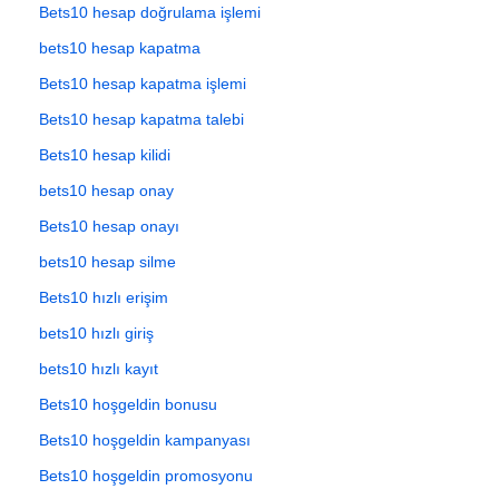
Bets10 hesap doğrulama işlemi
bets10 hesap kapatma
Bets10 hesap kapatma işlemi
Bets10 hesap kapatma talebi
Bets10 hesap kilidi
bets10 hesap onay
Bets10 hesap onayı
bets10 hesap silme
Bets10 hızlı erişim
bets10 hızlı giriş
bets10 hızlı kayıt
Bets10 hoşgeldin bonusu
Bets10 hoşgeldin kampanyası
Bets10 hoşgeldin promosyonu