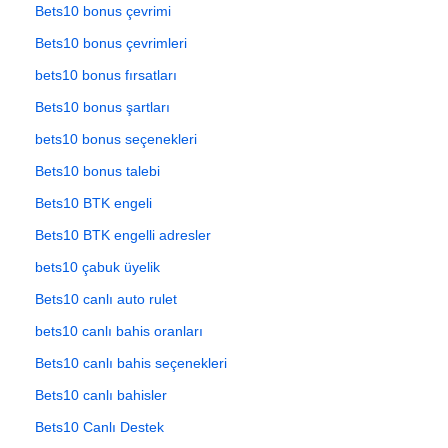
Bets10 bonus çevrimi
Bets10 bonus çevrimleri
bets10 bonus fırsatları
Bets10 bonus şartları
bets10 bonus seçenekleri
Bets10 bonus talebi
Bets10 BTK engeli
Bets10 BTK engelli adresler
bets10 çabuk üyelik
Bets10 canlı auto rulet
bets10 canlı bahis oranları
Bets10 canlı bahis seçenekleri
Bets10 canlı bahisler
Bets10 Canlı Destek