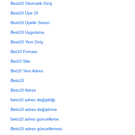
Best10 Otomatik Giriş
Best10 Üye Ol
Best10 Üyelik Süreci
Best10 Uygulama
Best10 Yeni Giriş
Bet10 Firması
Bet10 Site
Bet10 Yeni Adres
Bets10
Bets10 Adres
bets10 adres değişikliği
Bets10 adres değiştirme
bets10 adres güncelleme
Bets10 adres güncellemesi