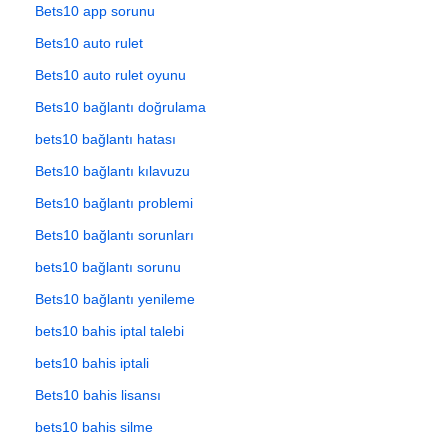
Bets10 app sorunu
Bets10 auto rulet
Bets10 auto rulet oyunu
Bets10 bağlantı doğrulama
bets10 bağlantı hatası
Bets10 bağlantı kılavuzu
Bets10 bağlantı problemi
Bets10 bağlantı sorunları
bets10 bağlantı sorunu
Bets10 bağlantı yenileme
bets10 bahis iptal talebi
bets10 bahis iptali
Bets10 bahis lisansı
bets10 bahis silme