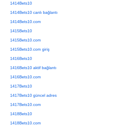
1414Bets10
1414Bets10 canlı bağlantı
1414Bets10.com
1415Bets10
1415Bets10.com
1415Bets10.com giriş
1416Bets10
1416Bets10 aktif bağlantı
1416Bets10.com
1417Bets10
1417Bets10 güncel adres
1417Bets10.com
1418Bets10
1418Bets10.com