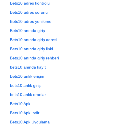
Bets10 adres kontrolü
Bets10 adres sorunu
Bets10 adres yenileme
Bets10 anında giriş
Bets10 anında giriş adresi
Bets10 anında giriş linki
Bets10 anında giriş rehberi
bets10 anında kayıt
Bets10 anlık erişim
bets10 anlık giriş
bets10 anlık oranlar
Bets10 Apk
Bets10 Apk İndir
Bets10 Apk Uygulama