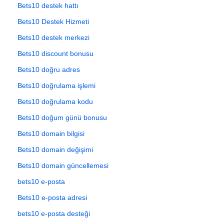
Bets10 destek hattı
Bets10 Destek Hizmeti
Bets10 destek merkezi
Bets10 discount bonusu
Bets10 doğru adres
Bets10 doğrulama işlemi
Bets10 doğrulama kodu
Bets10 doğum günü bonusu
Bets10 domain bilgisi
Bets10 domain değişimi
Bets10 domain güncellemesi
bets10 e-posta
Bets10 e-posta adresi
bets10 e-posta desteği