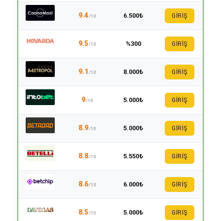
9.4
6.500₺
GİRİŞ
/10
9.5
%300
GİRİŞ
/10
9.1
8.000₺
GİRİŞ
/10
9
5.000₺
GİRİŞ
/10
8.9
5.000₺
GİRİŞ
/10
8.8
5.550₺
GİRİŞ
/10
8.6
6.000₺
GİRİŞ
/10
8.5
5.000₺
GİRİŞ
/10