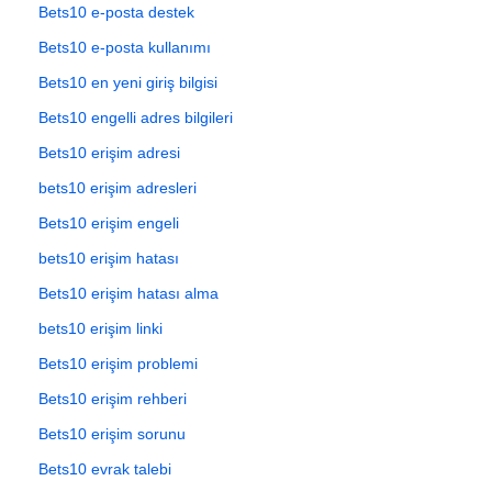
Bets10 e-posta destek
Bets10 e-posta kullanımı
Bets10 en yeni giriş bilgisi
Bets10 engelli adres bilgileri
Bets10 erişim adresi
bets10 erişim adresleri
Bets10 erişim engeli
bets10 erişim hatası
Bets10 erişim hatası alma
bets10 erişim linki
Bets10 erişim problemi
Bets10 erişim rehberi
Bets10 erişim sorunu
Bets10 evrak talebi