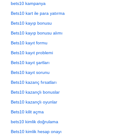
bets10 kampanya
Bets10 kart ile para yatırma
Bets10 kayıp bonusu
Bets10 kayıp bonusu alımı
Bets10 kayıt formu
Bets10 kayıt problemi
Bets10 kayıt şartları
Bets10 kayıt sorunu
Bets10 kazanç fırsatları
Bets10 kazançlı bonuslar
Bets10 kazançlı oyunlar
Bets10 kilit açma
bets10 kimlik doğrulama
Bets10 kimlik hesap onayı