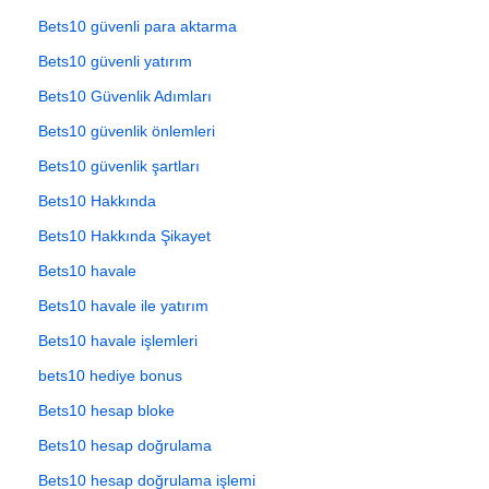
Bets10 güvenli para aktarma
Bets10 güvenli yatırım
Bets10 Güvenlik Adımları
Bets10 güvenlik önlemleri
Bets10 güvenlik şartları
Bets10 Hakkında
Bets10 Hakkında Şikayet
Bets10 havale
Bets10 havale ile yatırım
Bets10 havale işlemleri
bets10 hediye bonus
Bets10 hesap bloke
Bets10 hesap doğrulama
Bets10 hesap doğrulama işlemi