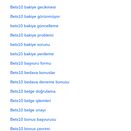
Bets10 bakiye gecikmesi
Bets10 bakiye görünmüyor
bets10 bakiye güncelleme
Bets10 bakiye problemi
bets10 bakiye sorunu
bets10 bakiye yenileme
Bets10 başvuru formu
Bets10 bedava bonuslar
Bets10 bedava deneme bonusu
Bets10 belge doğrulama
Bets10 belge işlemleri
Bets10 belge onayı
Bets10 bonus başvurusu
Bets10 bonus çevrimi