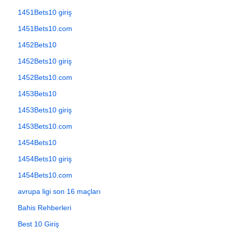
1451Bets10 giriş
1451Bets10.com
1452Bets10
1452Bets10 giriş
1452Bets10.com
1453Bets10
1453Bets10 giriş
1453Bets10.com
1454Bets10
1454Bets10 giriş
1454Bets10.com
avrupa ligi son 16 maçları
Bahis Rehberleri
Best 10 Giriş