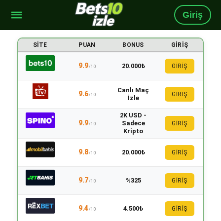
Giriş
SITE
PUAN
BONUS
GIRIŞ
9.9
20.000₺
GİRİŞ
/10
Canlı Maç
9.6
GİRİŞ
/10
İzle
2K USD -
9.9
Sadece
GİRİŞ
/10
Kripto
9.8
20.000₺
GİRİŞ
/10
9.7
%325
GİRİŞ
/10
9.4
4.500₺
GİRİŞ
/10