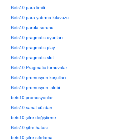
Bets10 para limiti
Bets10 para yatırma kılavuzu
Bets10 parola sorunu
Bets10 pragmatic oyunları
Bets10 pragmatic play
Bets10 pragmatic slot
Bets10 Pragmatic turnuvalar
Bets10 promosyon koşulları
Bets10 promosyon talebi
bets10 promosyonlar
Bets10 sanal cüzdan
bets10 şifre değiştirme
Bets10 şifre hatası
bets10 şifre sıfırlama