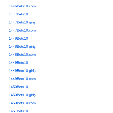
1446Bets10.com
1447Bets10
1447Bets10 giriş
1447Bets10.com
1448Bets10
1448Bets10 giriş
1448Bets10.com
1449Bets10
1449Bets10 giriş
1449Bets10.com
1450Bets10
1450Bets10 giriş
1450Bets10.com
1451Bets10