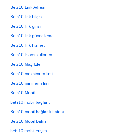
Bets10 Link Adresi
Bets10 link bilgisi
Bets10 link girişi
Bets10 link güncelleme
Bets10 link hizmeti
Bets10 lisans kullanımı
Bets10 Maç İzle
Bets10 maksimum limit
Bets10 minimum limit
Bets10 Mobil
bets10 mobil bağlantı
Bets10 mobil bağlantı hatası
Bets10 Mobil Bahis
bets10 mobil erişim