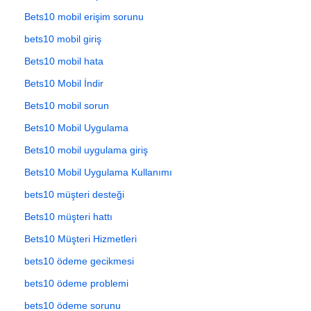
Bets10 mobil erişim sorunu
bets10 mobil giriş
Bets10 mobil hata
Bets10 Mobil İndir
Bets10 mobil sorun
Bets10 Mobil Uygulama
Bets10 mobil uygulama giriş
Bets10 Mobil Uygulama Kullanımı
bets10 müşteri desteği
Bets10 müşteri hattı
Bets10 Müşteri Hizmetleri
bets10 ödeme gecikmesi
bets10 ödeme problemi
bets10 ödeme sorunu