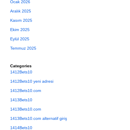
Ocak 2026
Aralık 2025
Kasım 2025
Ekim 2025
Eylül 2025
Temmuz 2025
Categories
1412Bets10
1412Bets10 yeni adresi
1412Bets10.com
1413Bets10
1413Bets10.com
1413Bets10.com alternatif giriş
1414Bets10