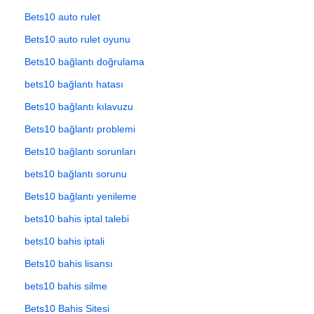
Bets10 auto rulet
Bets10 auto rulet oyunu
Bets10 bağlantı doğrulama
bets10 bağlantı hatası
Bets10 bağlantı kılavuzu
Bets10 bağlantı problemi
Bets10 bağlantı sorunları
bets10 bağlantı sorunu
Bets10 bağlantı yenileme
bets10 bahis iptal talebi
bets10 bahis iptali
Bets10 bahis lisansı
bets10 bahis silme
Bets10 Bahis Sitesi