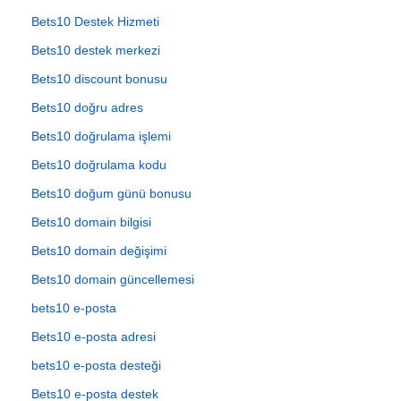
Bets10 Destek Hizmeti
Bets10 destek merkezi
Bets10 discount bonusu
Bets10 doğru adres
Bets10 doğrulama işlemi
Bets10 doğrulama kodu
Bets10 doğum günü bonusu
Bets10 domain bilgisi
Bets10 domain değişimi
Bets10 domain güncellemesi
bets10 e-posta
Bets10 e-posta adresi
bets10 e-posta desteği
Bets10 e-posta destek