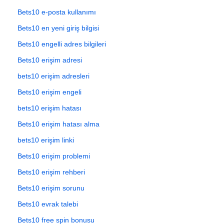
Bets10 e-posta kullanımı
Bets10 en yeni giriş bilgisi
Bets10 engelli adres bilgileri
Bets10 erişim adresi
bets10 erişim adresleri
Bets10 erişim engeli
bets10 erişim hatası
Bets10 erişim hatası alma
bets10 erişim linki
Bets10 erişim problemi
Bets10 erişim rehberi
Bets10 erişim sorunu
Bets10 evrak talebi
Bets10 free spin bonusu