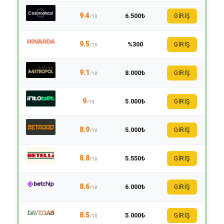
9.4
6.500₺
GİRİŞ
/10
9.5
%300
GİRİŞ
/10
9.1
8.000₺
GİRİŞ
/10
9
5.000₺
GİRİŞ
/10
8.9
5.000₺
GİRİŞ
/10
8.8
5.550₺
GİRİŞ
/10
8.6
6.000₺
GİRİŞ
/10
8.5
5.000₺
GİRİŞ
/10