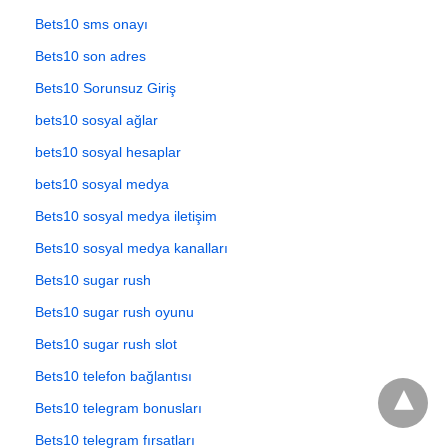
Bets10 sms onayı
Bets10 son adres
Bets10 Sorunsuz Giriş
bets10 sosyal ağlar
bets10 sosyal hesaplar
bets10 sosyal medya
Bets10 sosyal medya iletişim
Bets10 sosyal medya kanalları
Bets10 sugar rush
Bets10 sugar rush oyunu
Bets10 sugar rush slot
Bets10 telefon bağlantısı
Bets10 telegram bonusları
Bets10 telegram fırsatları