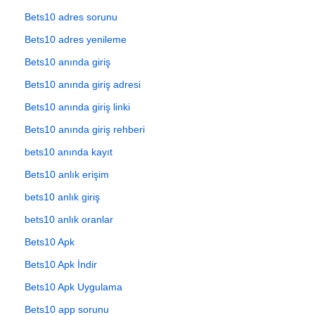
Bets10 adres sorunu
Bets10 adres yenileme
Bets10 anında giriş
Bets10 anında giriş adresi
Bets10 anında giriş linki
Bets10 anında giriş rehberi
bets10 anında kayıt
Bets10 anlık erişim
bets10 anlık giriş
bets10 anlık oranlar
Bets10 Apk
Bets10 Apk İndir
Bets10 Apk Uygulama
Bets10 app sorunu