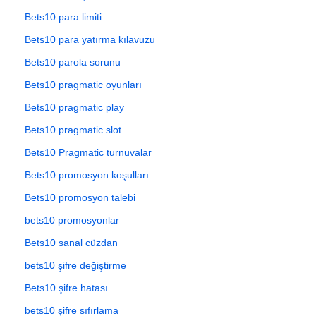
Bets10 para limiti
Bets10 para yatırma kılavuzu
Bets10 parola sorunu
Bets10 pragmatic oyunları
Bets10 pragmatic play
Bets10 pragmatic slot
Bets10 Pragmatic turnuvalar
Bets10 promosyon koşulları
Bets10 promosyon talebi
bets10 promosyonlar
Bets10 sanal cüzdan
bets10 şifre değiştirme
Bets10 şifre hatası
bets10 şifre sıfırlama