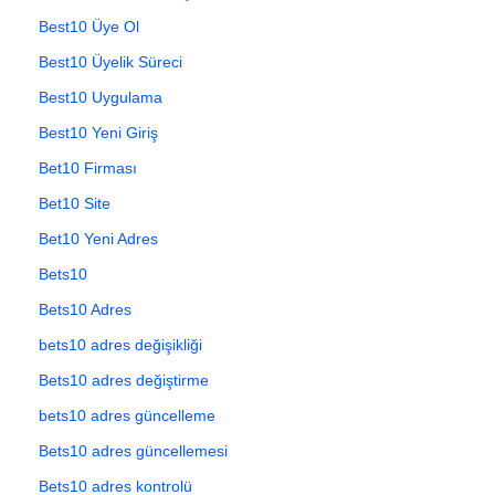
Best10 Üye Ol
Best10 Üyelik Süreci
Best10 Uygulama
Best10 Yeni Giriş
Bet10 Firması
Bet10 Site
Bet10 Yeni Adres
Bets10
Bets10 Adres
bets10 adres değişikliği
Bets10 adres değiştirme
bets10 adres güncelleme
Bets10 adres güncellemesi
Bets10 adres kontrolü