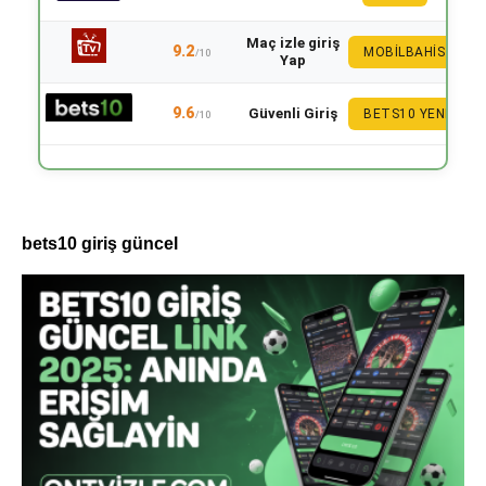
Maç izle giriş
9.2
MOBILBAHIS
/10
Yap
9.6
Güvenli Giriş
BETS10 YENI
/10
bets10 giriş güncel