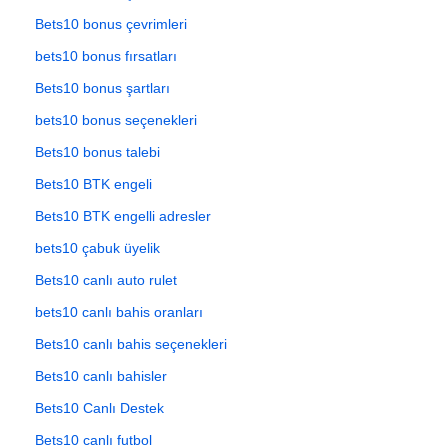
Bets10 bonus çevrimleri
bets10 bonus fırsatları
Bets10 bonus şartları
bets10 bonus seçenekleri
Bets10 bonus talebi
Bets10 BTK engeli
Bets10 BTK engelli adresler
bets10 çabuk üyelik
Bets10 canlı auto rulet
bets10 canlı bahis oranları
Bets10 canlı bahis seçenekleri
Bets10 canlı bahisler
Bets10 Canlı Destek
Bets10 canlı futbol