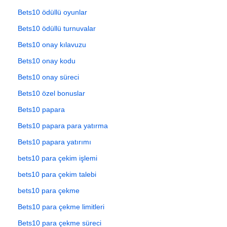
Bets10 ödüllü oyunlar
Bets10 ödüllü turnuvalar
Bets10 onay kılavuzu
Bets10 onay kodu
Bets10 onay süreci
Bets10 özel bonuslar
Bets10 papara
Bets10 papara para yatırma
Bets10 papara yatırımı
bets10 para çekim işlemi
bets10 para çekim talebi
bets10 para çekme
Bets10 para çekme limitleri
Bets10 para çekme süreci