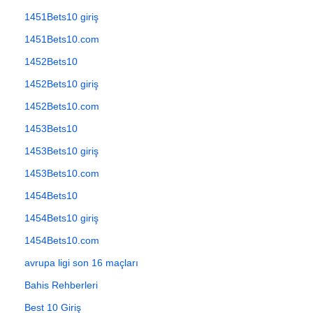
1451Bets10 giriş
1451Bets10.com
1452Bets10
1452Bets10 giriş
1452Bets10.com
1453Bets10
1453Bets10 giriş
1453Bets10.com
1454Bets10
1454Bets10 giriş
1454Bets10.com
avrupa ligi son 16 maçları
Bahis Rehberleri
Best 10 Giriş