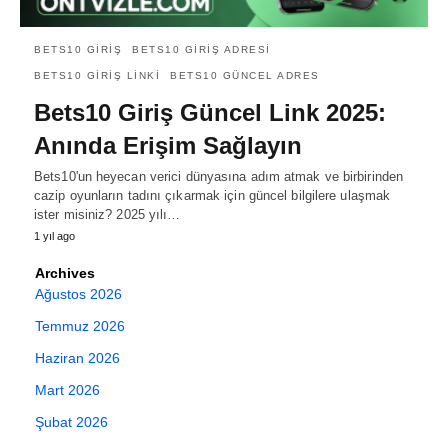
BETS10 GIRIŞ
BETS10 GIRIŞ ADRESI
BETS10 GIRIŞ LINKI
BETS10 GÜNCEL ADRES
Bets10 Giriş Güncel Link 2025:
Anında Erişim Sağlayın
Bets10'un heyecan verici dünyasına adım atmak ve birbirinden
cazip oyunların tadını çıkarmak için güncel bilgilere ulaşmak
ister misiniz? 2025 yılı…
1 yıl ago
Archives
Ağustos 2026
Temmuz 2026
Haziran 2026
Mart 2026
Şubat 2026