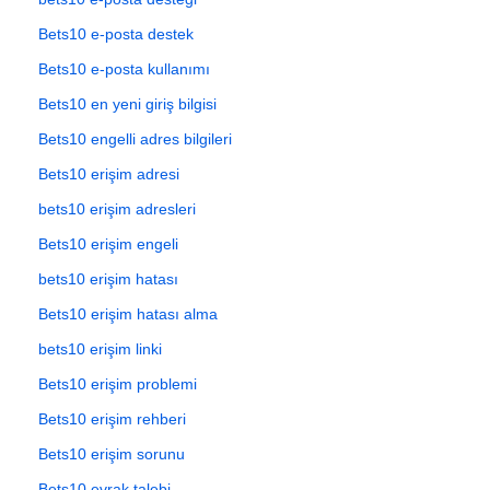
Bets10 e-posta destek
Bets10 e-posta kullanımı
Bets10 en yeni giriş bilgisi
Bets10 engelli adres bilgileri
Bets10 erişim adresi
bets10 erişim adresleri
Bets10 erişim engeli
bets10 erişim hatası
Bets10 erişim hatası alma
bets10 erişim linki
Bets10 erişim problemi
Bets10 erişim rehberi
Bets10 erişim sorunu
Bets10 evrak talebi