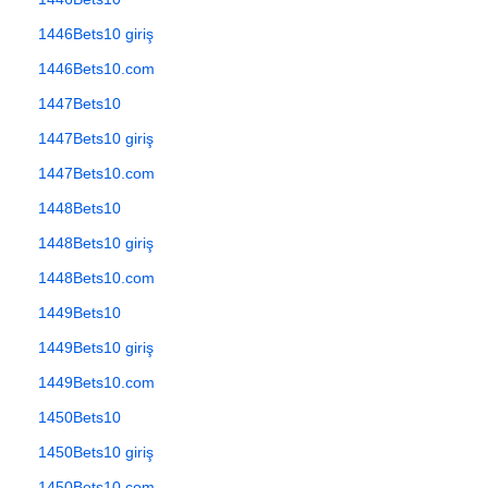
1446Bets10 giriş
1446Bets10.com
1447Bets10
1447Bets10 giriş
1447Bets10.com
1448Bets10
1448Bets10 giriş
1448Bets10.com
1449Bets10
1449Bets10 giriş
1449Bets10.com
1450Bets10
1450Bets10 giriş
1450Bets10.com