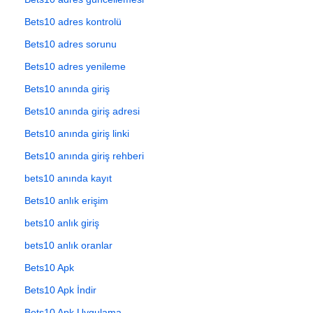
Bets10 adres kontrolü
Bets10 adres sorunu
Bets10 adres yenileme
Bets10 anında giriş
Bets10 anında giriş adresi
Bets10 anında giriş linki
Bets10 anında giriş rehberi
bets10 anında kayıt
Bets10 anlık erişim
bets10 anlık giriş
bets10 anlık oranlar
Bets10 Apk
Bets10 Apk İndir
Bets10 Apk Uygulama