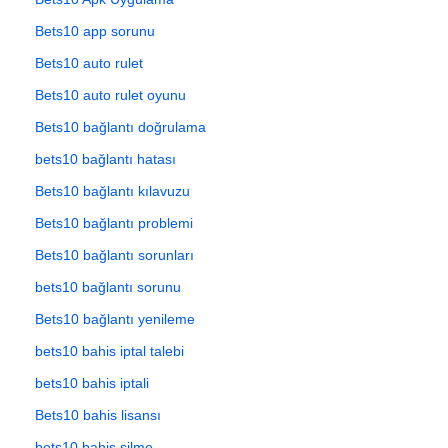
Bets10 app sorunu
Bets10 auto rulet
Bets10 auto rulet oyunu
Bets10 bağlantı doğrulama
bets10 bağlantı hatası
Bets10 bağlantı kılavuzu
Bets10 bağlantı problemi
Bets10 bağlantı sorunları
bets10 bağlantı sorunu
Bets10 bağlantı yenileme
bets10 bahis iptal talebi
bets10 bahis iptali
Bets10 bahis lisansı
bets10 bahis silme