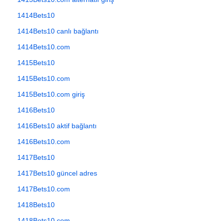
1414Bets10
1414Bets10 canlı bağlantı
1414Bets10.com
1415Bets10
1415Bets10.com
1415Bets10.com giriş
1416Bets10
1416Bets10 aktif bağlantı
1416Bets10.com
1417Bets10
1417Bets10 güncel adres
1417Bets10.com
1418Bets10
1418Bets10.com