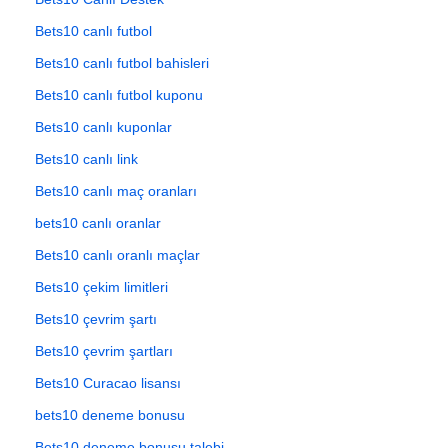
Bets10 canlı futbol
Bets10 canlı futbol bahisleri
Bets10 canlı futbol kuponu
Bets10 canlı kuponlar
Bets10 canlı link
Bets10 canlı maç oranları
bets10 canlı oranlar
Bets10 canlı oranlı maçlar
Bets10 çekim limitleri
Bets10 çevrim şartı
Bets10 çevrim şartları
Bets10 Curacao lisansı
bets10 deneme bonusu
Bets10 deneme bonusu talebi