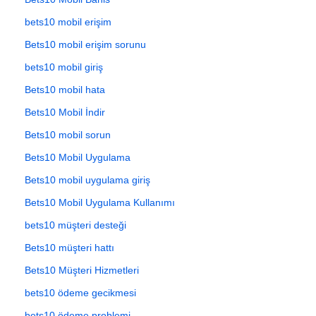
bets10 mobil erişim
Bets10 mobil erişim sorunu
bets10 mobil giriş
Bets10 mobil hata
Bets10 Mobil İndir
Bets10 mobil sorun
Bets10 Mobil Uygulama
Bets10 mobil uygulama giriş
Bets10 Mobil Uygulama Kullanımı
bets10 müşteri desteği
Bets10 müşteri hattı
Bets10 Müşteri Hizmetleri
bets10 ödeme gecikmesi
bets10 ödeme problemi