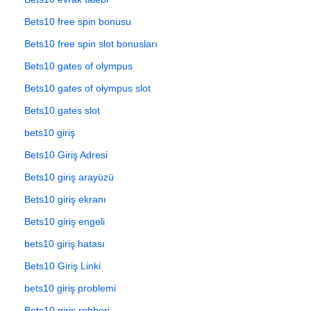
Bets10 free spin bonusu
Bets10 free spin slot bonusları
Bets10 gates of olympus
Bets10 gates of olympus slot
Bets10 gates slot
bets10 giriş
Bets10 Giriş Adresi
Bets10 giriş arayüzü
Bets10 giriş ekranı
Bets10 giriş engeli
bets10 giriş hatası
Bets10 Giriş Linki
bets10 giriş problemi
Bets10 giriş rehberi