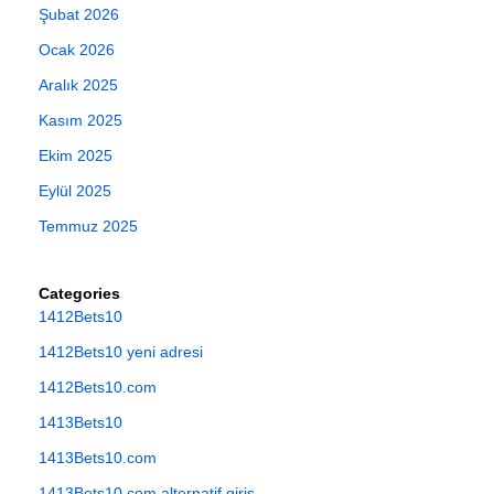
Şubat 2026
Ocak 2026
Aralık 2025
Kasım 2025
Ekim 2025
Eylül 2025
Temmuz 2025
Categories
1412Bets10
1412Bets10 yeni adresi
1412Bets10.com
1413Bets10
1413Bets10.com
1413Bets10.com alternatif giriş