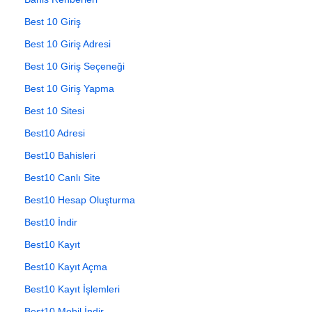
Best 10 Giriş
Best 10 Giriş Adresi
Best 10 Giriş Seçeneği
Best 10 Giriş Yapma
Best 10 Sitesi
Best10 Adresi
Best10 Bahisleri
Best10 Canlı Site
Best10 Hesap Oluşturma
Best10 İndir
Best10 Kayıt
Best10 Kayıt Açma
Best10 Kayıt İşlemleri
Best10 Mobil İndir