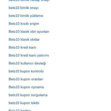
bets10 kimlik onayı
bets10 kimlik yükleme
Bets10 kısıtlı erişim
Bets10 klasik slot oyunları
Bets10 klasik slotlar
Bets10 kredi kartı
Bets10 kredi kartı yatırımı
Bets10 kullanıcı desteği
bets10 kupon kontrolü
Bets10 kupon oranları
Bets10 kupon oynama
bets10 kupon sorgulama
bets10 kupon takibi
Bets10 limitler