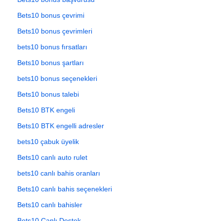
Bets10 bonus çevrimi
Bets10 bonus çevrimleri
bets10 bonus fırsatları
Bets10 bonus şartları
bets10 bonus seçenekleri
Bets10 bonus talebi
Bets10 BTK engeli
Bets10 BTK engelli adresler
bets10 çabuk üyelik
Bets10 canlı auto rulet
bets10 canlı bahis oranları
Bets10 canlı bahis seçenekleri
Bets10 canlı bahisler
Bets10 Canlı Destek