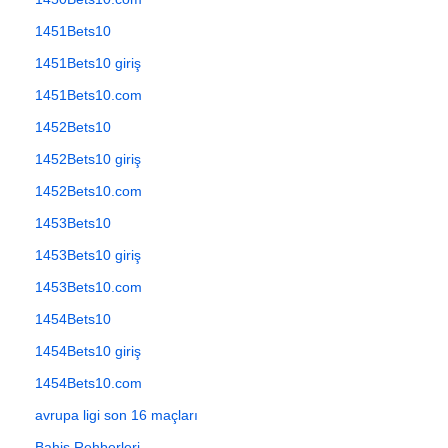
1451Bets10
1451Bets10 giriş
1451Bets10.com
1452Bets10
1452Bets10 giriş
1452Bets10.com
1453Bets10
1453Bets10 giriş
1453Bets10.com
1454Bets10
1454Bets10 giriş
1454Bets10.com
avrupa ligi son 16 maçları
Bahis Rehberleri