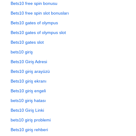
Bets10 free spin bonusu
Bets10 free spin slot bonusları
Bets10 gates of olympus
Bets10 gates of olympus slot
Bets10 gates slot
bets10 giriş
Bets10 Giriş Adresi
Bets10 giriş arayüzü
Bets10 giriş ekranı
Bets10 giriş engeli
bets10 giriş hatası
Bets10 Giriş Linki
bets10 giriş problemi
Bets10 giriş rehberi