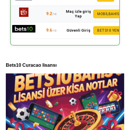
Maç izle giriş
9.2
MOBILBAHIS
/10
Yap
9.6
Güvenli Giriş
BETS10 YENI
/10
Bets10 Curacao lisansı