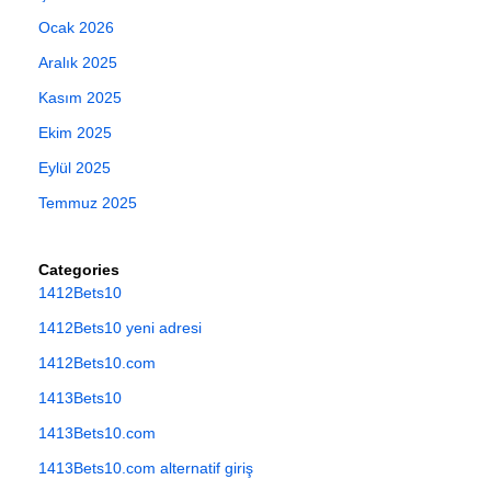
Ocak 2026
Aralık 2025
Kasım 2025
Ekim 2025
Eylül 2025
Temmuz 2025
Categories
1412Bets10
1412Bets10 yeni adresi
1412Bets10.com
1413Bets10
1413Bets10.com
1413Bets10.com alternatif giriş