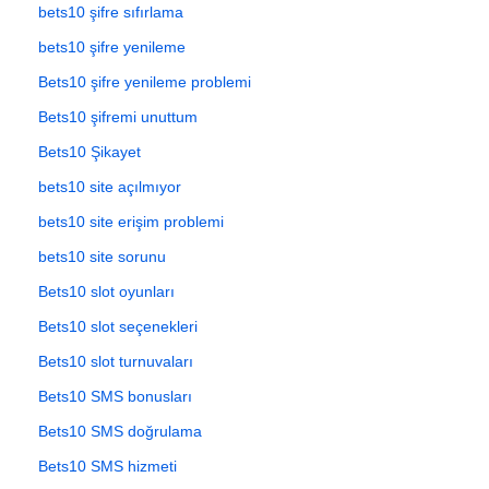
bets10 şifre sıfırlama
bets10 şifre yenileme
Bets10 şifre yenileme problemi
Bets10 şifremi unuttum
Bets10 Şikayet
bets10 site açılmıyor
bets10 site erişim problemi
bets10 site sorunu
Bets10 slot oyunları
Bets10 slot seçenekleri
Bets10 slot turnuvaları
Bets10 SMS bonusları
Bets10 SMS doğrulama
Bets10 SMS hizmeti