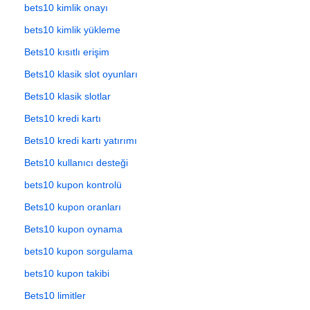
bets10 kimlik onayı
bets10 kimlik yükleme
Bets10 kısıtlı erişim
Bets10 klasik slot oyunları
Bets10 klasik slotlar
Bets10 kredi kartı
Bets10 kredi kartı yatırımı
Bets10 kullanıcı desteği
bets10 kupon kontrolü
Bets10 kupon oranları
Bets10 kupon oynama
bets10 kupon sorgulama
bets10 kupon takibi
Bets10 limitler