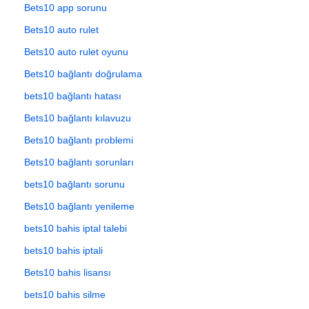
Bets10 app sorunu
Bets10 auto rulet
Bets10 auto rulet oyunu
Bets10 bağlantı doğrulama
bets10 bağlantı hatası
Bets10 bağlantı kılavuzu
Bets10 bağlantı problemi
Bets10 bağlantı sorunları
bets10 bağlantı sorunu
Bets10 bağlantı yenileme
bets10 bahis iptal talebi
bets10 bahis iptali
Bets10 bahis lisansı
bets10 bahis silme