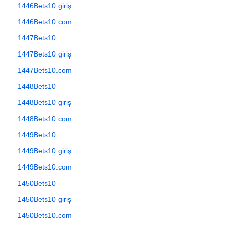
1446Bets10 giriş
1446Bets10.com
1447Bets10
1447Bets10 giriş
1447Bets10.com
1448Bets10
1448Bets10 giriş
1448Bets10.com
1449Bets10
1449Bets10 giriş
1449Bets10.com
1450Bets10
1450Bets10 giriş
1450Bets10.com