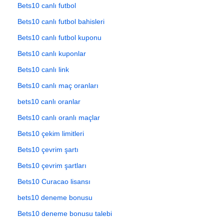
Bets10 canlı futbol
Bets10 canlı futbol bahisleri
Bets10 canlı futbol kuponu
Bets10 canlı kuponlar
Bets10 canlı link
Bets10 canlı maç oranları
bets10 canlı oranlar
Bets10 canlı oranlı maçlar
Bets10 çekim limitleri
Bets10 çevrim şartı
Bets10 çevrim şartları
Bets10 Curacao lisansı
bets10 deneme bonusu
Bets10 deneme bonusu talebi