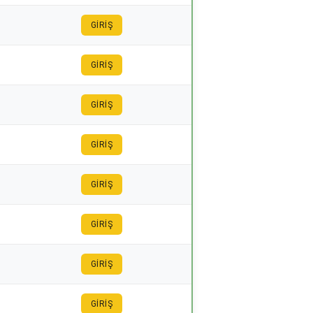
GİRİŞ
GİRİŞ
GİRİŞ
GİRİŞ
GİRİŞ
GİRİŞ
GİRİŞ
GİRİŞ