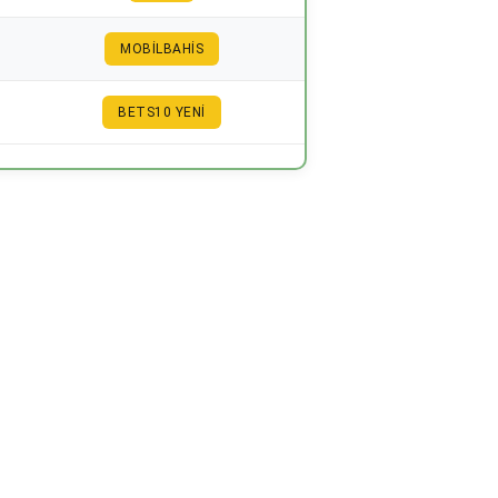
MOBILBAHIS
BETS10 YENI