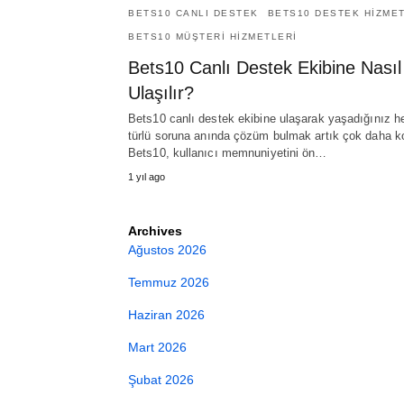
BETS10 CANLI DESTEK
BETS10 DESTEK HIZMET
BETS10 MÜŞTERI HIZMETLERI
Bets10 Canlı Destek Ekibine Nasıl
Ulaşılır?
Bets10 canlı destek ekibine ulaşarak yaşadığınız h
türlü soruna anında çözüm bulmak artık çok daha ko
Bets10, kullanıcı memnuniyetini ön…
1 yıl ago
Archives
Ağustos 2026
Temmuz 2026
Haziran 2026
Mart 2026
Şubat 2026