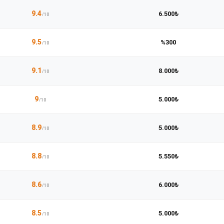
9.4
6.500₺
/10
9.5
%300
/10
9.1
8.000₺
/10
9
5.000₺
/10
8.9
5.000₺
/10
8.8
5.550₺
/10
8.6
6.000₺
/10
8.5
5.000₺
/10