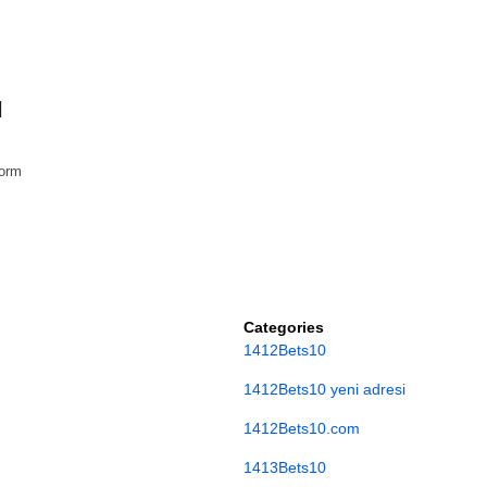
l
form
Categories
1412Bets10
1412Bets10 yeni adresi
1412Bets10.com
1413Bets10