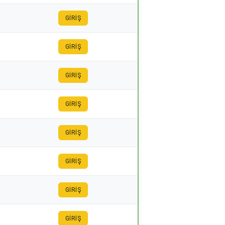
GİRİŞ
GİRİŞ
GİRİŞ
GİRİŞ
GİRİŞ
GİRİŞ
GİRİŞ
GİRİŞ