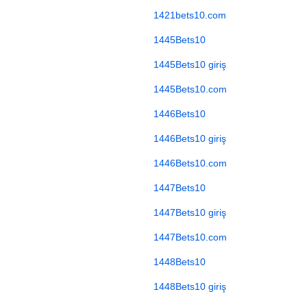
1421bets10.com
1445Bets10
1445Bets10 giriş
1445Bets10.com
1446Bets10
1446Bets10 giriş
1446Bets10.com
1447Bets10
1447Bets10 giriş
1447Bets10.com
1448Bets10
1448Bets10 giriş