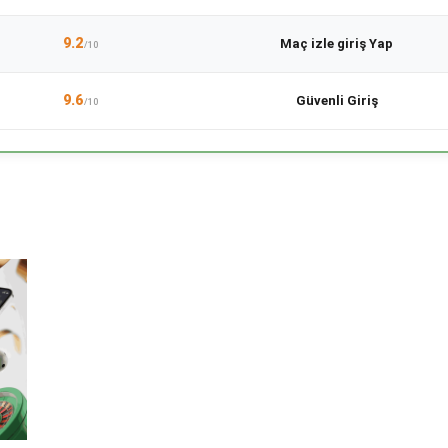
9.2
Maç izle giriş Yap
/10
9.6
Güvenli Giriş
/10