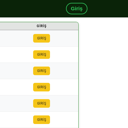
Giriş
GIRIŞ
GİRİŞ
GİRİŞ
GİRİŞ
GİRİŞ
GİRİŞ
GİRİŞ