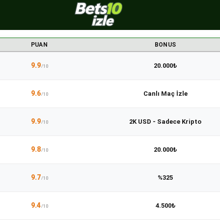
PUAN
BONUS
9.9
20.000₺
/10
9.6
Canlı Maç İzle
/10
9.9
2K USD - Sadece Kripto
/10
9.8
20.000₺
/10
9.7
%325
/10
9.4
4.500₺
/10