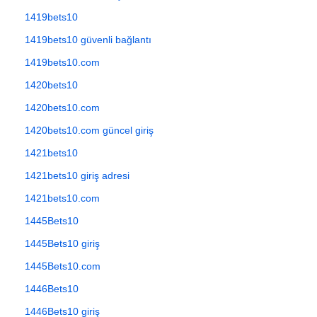
1419bets10
1419bets10 güvenli bağlantı
1419bets10.com
1420bets10
1420bets10.com
1420bets10.com güncel giriş
1421bets10
1421bets10 giriş adresi
1421bets10.com
1445Bets10
1445Bets10 giriş
1445Bets10.com
1446Bets10
1446Bets10 giriş