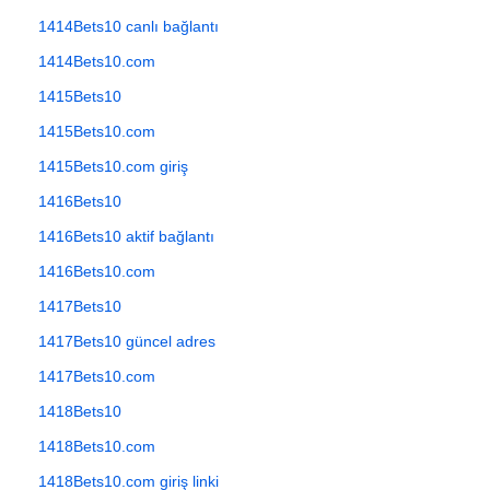
1414Bets10 canlı bağlantı
1414Bets10.com
1415Bets10
1415Bets10.com
1415Bets10.com giriş
1416Bets10
1416Bets10 aktif bağlantı
1416Bets10.com
1417Bets10
1417Bets10 güncel adres
1417Bets10.com
1418Bets10
1418Bets10.com
1418Bets10.com giriş linki