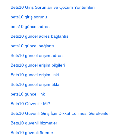
Bets10 Giriş Sorunları ve Çözüm Yöntemleri
bets10 giriş sorunu
bets10 güncel adres
Bets10 güncel adres bağlantısı
bets10 güncel bağlantı
Bets10 güncel erişim adresi
Bets10 güncel erişim bilgileri
Bets10 güncel erişim linki
Bets10 güncel erişim tıkla
bets10 güncel link
Bets10 Güvenilir Mi?
Bets10 Güvenli Giriş İçin Dikkat Edilmesi Gerekenler
Bets10 güvenli hizmetler
Bets10 güvenli ödeme