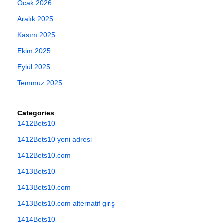
Ocak 2026
Aralık 2025
Kasım 2025
Ekim 2025
Eylül 2025
Temmuz 2025
Categories
1412Bets10
1412Bets10 yeni adresi
1412Bets10.com
1413Bets10
1413Bets10.com
1413Bets10.com alternatif giriş
1414Bets10