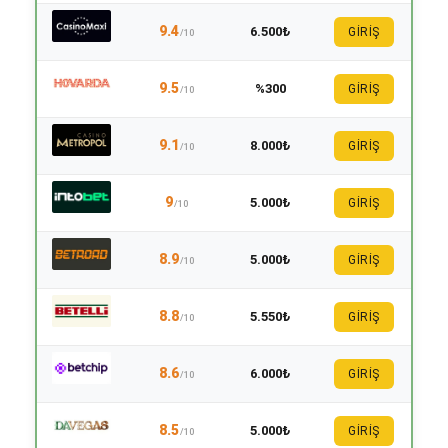
9.4
6.500₺
GİRİŞ
/10
9.5
%300
GİRİŞ
/10
9.1
8.000₺
GİRİŞ
/10
9
5.000₺
GİRİŞ
/10
8.9
5.000₺
GİRİŞ
/10
8.8
5.550₺
GİRİŞ
/10
8.6
6.000₺
GİRİŞ
/10
8.5
5.000₺
GİRİŞ
/10