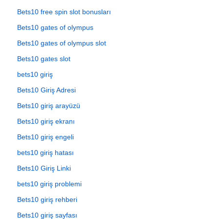
Bets10 free spin slot bonusları
Bets10 gates of olympus
Bets10 gates of olympus slot
Bets10 gates slot
bets10 giriş
Bets10 Giriş Adresi
Bets10 giriş arayüzü
Bets10 giriş ekranı
Bets10 giriş engeli
bets10 giriş hatası
Bets10 Giriş Linki
bets10 giriş problemi
Bets10 giriş rehberi
Bets10 giriş sayfası