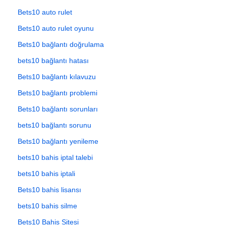
Bets10 auto rulet
Bets10 auto rulet oyunu
Bets10 bağlantı doğrulama
bets10 bağlantı hatası
Bets10 bağlantı kılavuzu
Bets10 bağlantı problemi
Bets10 bağlantı sorunları
bets10 bağlantı sorunu
Bets10 bağlantı yenileme
bets10 bahis iptal talebi
bets10 bahis iptali
Bets10 bahis lisansı
bets10 bahis silme
Bets10 Bahis Sitesi