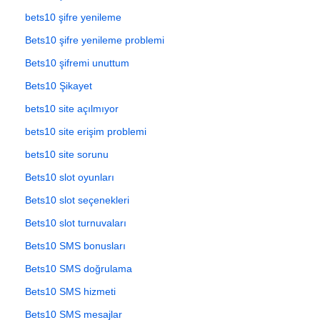
bets10 şifre yenileme
Bets10 şifre yenileme problemi
Bets10 şifremi unuttum
Bets10 Şikayet
bets10 site açılmıyor
bets10 site erişim problemi
bets10 site sorunu
Bets10 slot oyunları
Bets10 slot seçenekleri
Bets10 slot turnuvaları
Bets10 SMS bonusları
Bets10 SMS doğrulama
Bets10 SMS hizmeti
Bets10 SMS mesajlar