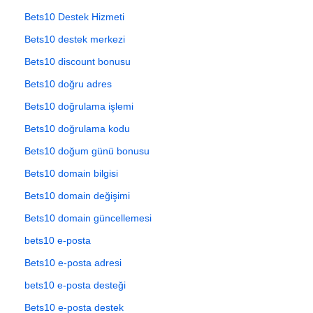
Bets10 Destek Hizmeti
Bets10 destek merkezi
Bets10 discount bonusu
Bets10 doğru adres
Bets10 doğrulama işlemi
Bets10 doğrulama kodu
Bets10 doğum günü bonusu
Bets10 domain bilgisi
Bets10 domain değişimi
Bets10 domain güncellemesi
bets10 e-posta
Bets10 e-posta adresi
bets10 e-posta desteği
Bets10 e-posta destek