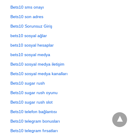
Bets10 sms onayı
Bets10 son adres
Bets10 Sorunsuz Giriş
bets10 sosyal ağlar
bets10 sosyal hesaplar
bets10 sosyal medya
Bets10 sosyal medya iletişim
Bets10 sosyal medya kanalları
Bets10 sugar rush
Bets10 sugar rush oyunu
Bets10 sugar rush slot
Bets10 telefon bağlantısı
Bets10 telegram bonusları
Bets10 telegram fırsatları