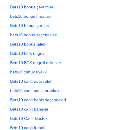
Bets10 bonus çevrimleri
bets10 bonus fırsatları
Bets10 bonus şartları
bets10 bonus seçenekleri
Bets10 bonus talebi
Bets10 BTK engeli
Bets10 BTK engelli adresler
bets10 çabuk üyelik
Bets10 canlı auto rulet
bets10 canlı bahis oranları
Bets10 canlı bahis seçenekleri
Bets10 canlı bahisler
Bets10 Canlı Destek
Bets10 canlı futbol