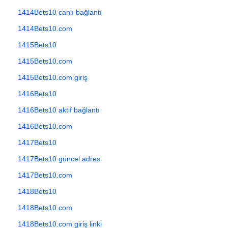
1414Bets10 canlı bağlantı
1414Bets10.com
1415Bets10
1415Bets10.com
1415Bets10.com giriş
1416Bets10
1416Bets10 aktif bağlantı
1416Bets10.com
1417Bets10
1417Bets10 güncel adres
1417Bets10.com
1418Bets10
1418Bets10.com
1418Bets10.com giriş linki