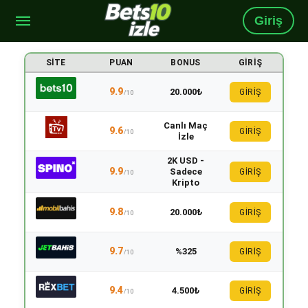
Giriş
SITE
PUAN
BONUS
GIRIŞ
9.9
20.000₺
GİRİŞ
/10
Canlı Maç
9.6
GİRİŞ
/10
İzle
2K USD -
9.9
Sadece
GİRİŞ
/10
Kripto
9.8
20.000₺
GİRİŞ
/10
9.7
%325
GİRİŞ
/10
9.4
4.500₺
GİRİŞ
/10