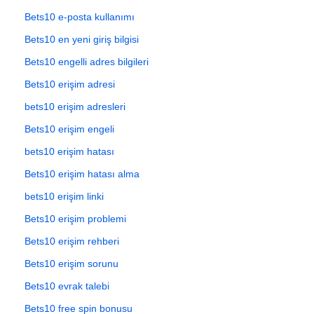
Bets10 e-posta kullanımı
Bets10 en yeni giriş bilgisi
Bets10 engelli adres bilgileri
Bets10 erişim adresi
bets10 erişim adresleri
Bets10 erişim engeli
bets10 erişim hatası
Bets10 erişim hatası alma
bets10 erişim linki
Bets10 erişim problemi
Bets10 erişim rehberi
Bets10 erişim sorunu
Bets10 evrak talebi
Bets10 free spin bonusu