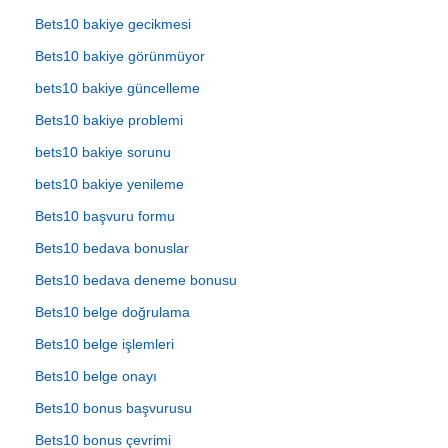
Bets10 bakiye gecikmesi
Bets10 bakiye görünmüyor
bets10 bakiye güncelleme
Bets10 bakiye problemi
bets10 bakiye sorunu
bets10 bakiye yenileme
Bets10 başvuru formu
Bets10 bedava bonuslar
Bets10 bedava deneme bonusu
Bets10 belge doğrulama
Bets10 belge işlemleri
Bets10 belge onayı
Bets10 bonus başvurusu
Bets10 bonus çevrimi