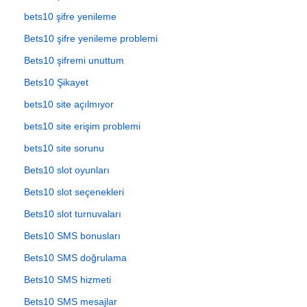
bets10 şifre yenileme
Bets10 şifre yenileme problemi
Bets10 şifremi unuttum
Bets10 Şikayet
bets10 site açılmıyor
bets10 site erişim problemi
bets10 site sorunu
Bets10 slot oyunları
Bets10 slot seçenekleri
Bets10 slot turnuvaları
Bets10 SMS bonusları
Bets10 SMS doğrulama
Bets10 SMS hizmeti
Bets10 SMS mesajlar