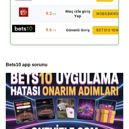
Maç izle giriş
9.2
MOBILBAHIS
/10
Yap
9.6
Güvenli Giriş
BETS10 YENI
/10
Bets10 app sorunu