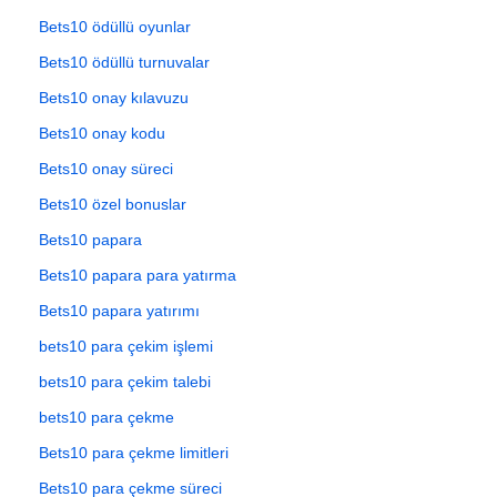
Bets10 ödüllü oyunlar
Bets10 ödüllü turnuvalar
Bets10 onay kılavuzu
Bets10 onay kodu
Bets10 onay süreci
Bets10 özel bonuslar
Bets10 papara
Bets10 papara para yatırma
Bets10 papara yatırımı
bets10 para çekim işlemi
bets10 para çekim talebi
bets10 para çekme
Bets10 para çekme limitleri
Bets10 para çekme süreci