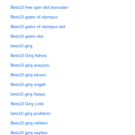
Bets10 free spin slot bonusları
Bets10 gates of olympus
Bets10 gates of olympus slot
Bets10 gates slot
bets10 giriş
Bets10 Giriş Adresi
Bets10 giriş arayüzü
Bets10 giriş ekranı
Bets10 giriş engeli
bets10 giriş hatası
Bets10 Giriş Linki
bets10 giriş problemi
Bets10 giriş rehberi
Bets10 giriş sayfası