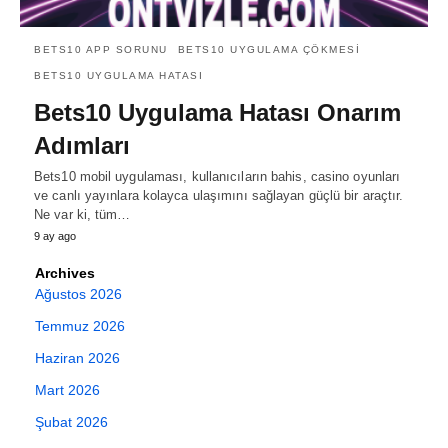
BETS10 APP SORUNU
BETS10 UYGULAMA ÇÖKMESI
BETS10 UYGULAMA HATASI
Bets10 Uygulama Hatası Onarım
Adımları
Bets10 mobil uygulaması, kullanıcıların bahis, casino oyunları
ve canlı yayınlara kolayca ulaşımını sağlayan güçlü bir araçtır.
Ne var ki, tüm…
9 ay ago
Archives
Ağustos 2026
Temmuz 2026
Haziran 2026
Mart 2026
Şubat 2026