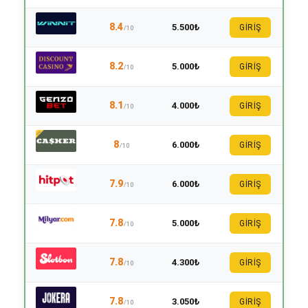
8.4
5.500₺
GİRİŞ
/10
8.2
5.000₺
GİRİŞ
/10
8.1
4.000₺
GİRİŞ
/10
8
6.000₺
GİRİŞ
/10
7.9
6.000₺
GİRİŞ
/10
7.8
5.000₺
GİRİŞ
/10
7.8
4.300₺
GİRİŞ
/10
7.8
3.050₺
GİRİŞ
/10