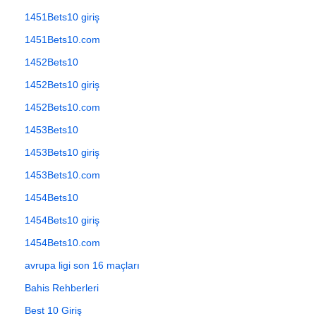
1451Bets10 giriş
1451Bets10.com
1452Bets10
1452Bets10 giriş
1452Bets10.com
1453Bets10
1453Bets10 giriş
1453Bets10.com
1454Bets10
1454Bets10 giriş
1454Bets10.com
avrupa ligi son 16 maçları
Bahis Rehberleri
Best 10 Giriş