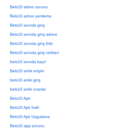
Bets10 adres sorunu
Bets10 adres yenileme
Bets10 anında giriş
Bets10 anında giriş adresi
Bets10 anında giriş linki
Bets10 anında giriş rehberi
bets10 anında kayıt
Bets10 anlık erişim
bets10 anlık giriş
bets10 anlık oranlar
Bets10 Apk
Bets10 Apk İndir
Bets10 Apk Uygulama
Bets10 app sorunu