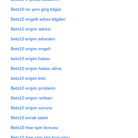
Bets10 en yeni giriş bilgisi
Bets10 engelli adres bilgileri
Bets10 erişim adresi
bets10 erişim adresleri
Bets10 erişim engeli
bets10 erişim hatası
Bets10 erişim hatası alma
bets10 erişim linki
Bets10 erişim problemi
Bets10 erişim rehberi
Bets10 erişim sorunu
Bets10 evrak talebi
Bets10 free spin bonusu
Bets10 free spin slot bonusları