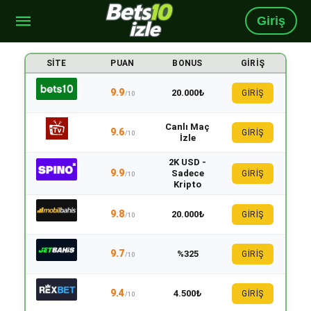
Giriş
SITE
PUAN
BONUS
GIRIŞ
9.9
20.000₺
GİRİŞ
/10
Canlı Maç
9.6
GİRİŞ
/10
İzle
2K USD -
9.9
Sadece
GİRİŞ
/10
Kripto
9.8
20.000₺
GİRİŞ
/10
9.7
%325
GİRİŞ
/10
9.4
4.500₺
GİRİŞ
/10