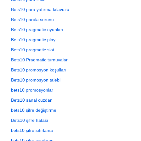
Bets10 para yatırma kılavuzu
Bets10 parola sorunu
Bets10 pragmatic oyunları
Bets10 pragmatic play
Bets10 pragmatic slot
Bets10 Pragmatic turnuvalar
Bets10 promosyon koşulları
Bets10 promosyon talebi
bets10 promosyonlar
Bets10 sanal cüzdan
bets10 şifre değiştirme
Bets10 şifre hatası
bets10 şifre sıfırlama
bets10 şifre yenileme