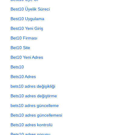
Best10 Üyelik Süreci
Best10 Uygulama
Best10 Yeni Giriş
Bet10 Firması
Bet10 Site
Bet10 Yeni Adres
Bets10
Bets10 Adres
bets10 adres değişikliği
Bets10 adres değiştirme
bets10 adres güncelleme
Bets10 adres güncellemesi
Bets10 adres kontrolü
Bets10 adres sorunu