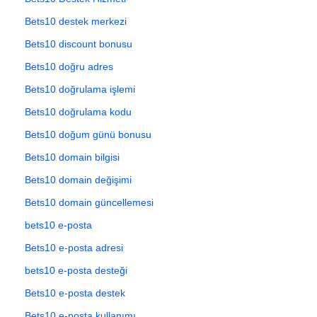
Bets10 destek merkezi
Bets10 discount bonusu
Bets10 doğru adres
Bets10 doğrulama işlemi
Bets10 doğrulama kodu
Bets10 doğum günü bonusu
Bets10 domain bilgisi
Bets10 domain değişimi
Bets10 domain güncellemesi
bets10 e-posta
Bets10 e-posta adresi
bets10 e-posta desteği
Bets10 e-posta destek
Bets10 e-posta kullanımı