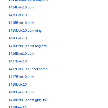
1414Bets10.com
1415Bets10
1415Bets10.com
1415Bets10.com giriş
1416Bets10
1416Bets10 aktif bağlantı
1416Bets10.com
1417Bets10
1417Bets10 güncel adres
1417Bets10.com
1418Bets10
1418Bets10.com
1418Bets10.com giriş linki
1419bets10