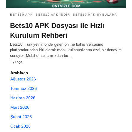
BETS10 APK
BETS10 APK İNDIR
BETS10 APK UYGULAMA
Bets10 APK Dosyası ile Hızlı
Kurulum Rehberi
Bets10, Türkiye'nin önde gelen online bahis ve casino
platformlarından biri olarak mobil kullanıcılarına özel bir deneyim
sunuyor. Mobil cihazlarınızdan bu…
1 yıl ago
Archives
Ağustos 2026
Temmuz 2026
Haziran 2026
Mart 2026
Şubat 2026
Ocak 2026