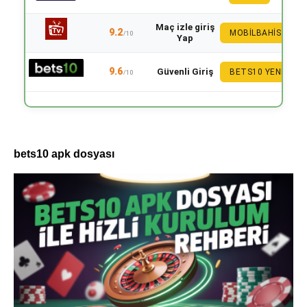
Maç izle giriş
9.2
MOBILBAHIS
/10
Yap
9.6
Güvenli Giriş
BETS10 YENI
/10
bets10 apk dosyası