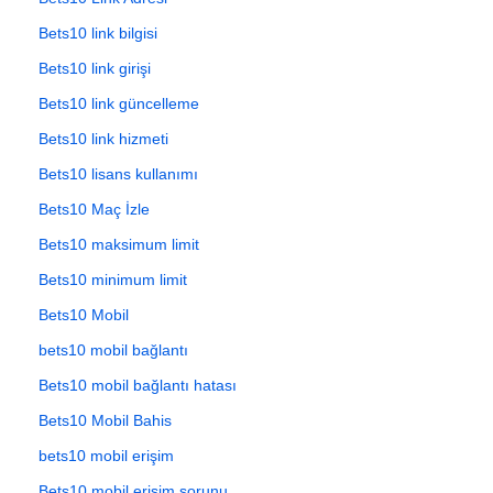
Bets10 link bilgisi
Bets10 link girişi
Bets10 link güncelleme
Bets10 link hizmeti
Bets10 lisans kullanımı
Bets10 Maç İzle
Bets10 maksimum limit
Bets10 minimum limit
Bets10 Mobil
bets10 mobil bağlantı
Bets10 mobil bağlantı hatası
Bets10 Mobil Bahis
bets10 mobil erişim
Bets10 mobil erişim sorunu