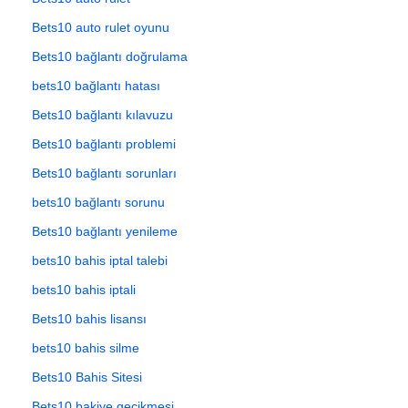
Bets10 auto rulet oyunu
Bets10 bağlantı doğrulama
bets10 bağlantı hatası
Bets10 bağlantı kılavuzu
Bets10 bağlantı problemi
Bets10 bağlantı sorunları
bets10 bağlantı sorunu
Bets10 bağlantı yenileme
bets10 bahis iptal talebi
bets10 bahis iptali
Bets10 bahis lisansı
bets10 bahis silme
Bets10 Bahis Sitesi
Bets10 bakiye gecikmesi