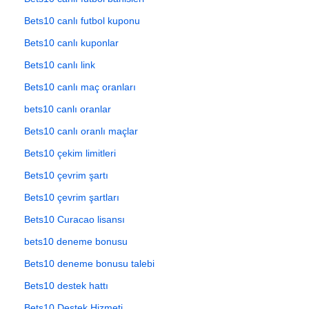
Bets10 canlı futbol kuponu
Bets10 canlı kuponlar
Bets10 canlı link
Bets10 canlı maç oranları
bets10 canlı oranlar
Bets10 canlı oranlı maçlar
Bets10 çekim limitleri
Bets10 çevrim şartı
Bets10 çevrim şartları
Bets10 Curacao lisansı
bets10 deneme bonusu
Bets10 deneme bonusu talebi
Bets10 destek hattı
Bets10 Destek Hizmeti