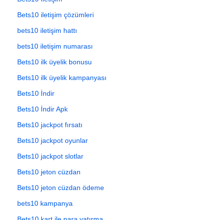
Bets10 iletişim çözümleri
bets10 iletişim hattı
bets10 iletişim numarası
Bets10 ilk üyelik bonusu
Bets10 ilk üyelik kampanyası
Bets10 İndir
Bets10 İndir Apk
Bets10 jackpot fırsatı
Bets10 jackpot oyunlar
Bets10 jackpot slotlar
Bets10 jeton cüzdan
Bets10 jeton cüzdan ödeme
bets10 kampanya
Bets10 kart ile para yatırma