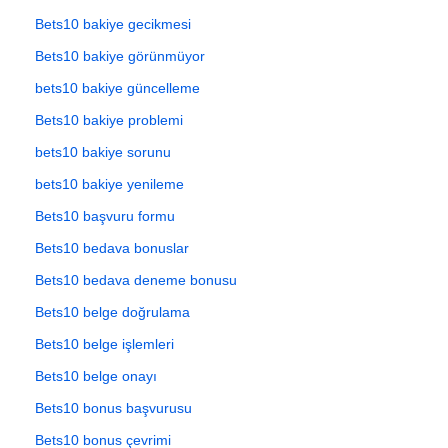
Bets10 bakiye gecikmesi
Bets10 bakiye görünmüyor
bets10 bakiye güncelleme
Bets10 bakiye problemi
bets10 bakiye sorunu
bets10 bakiye yenileme
Bets10 başvuru formu
Bets10 bedava bonuslar
Bets10 bedava deneme bonusu
Bets10 belge doğrulama
Bets10 belge işlemleri
Bets10 belge onayı
Bets10 bonus başvurusu
Bets10 bonus çevrimi