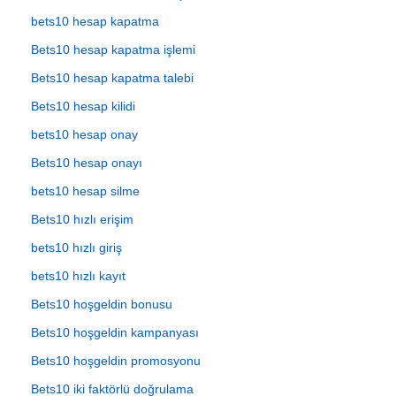
bets10 hesap kapatma
Bets10 hesap kapatma işlemi
Bets10 hesap kapatma talebi
Bets10 hesap kilidi
bets10 hesap onay
Bets10 hesap onayı
bets10 hesap silme
Bets10 hızlı erişim
bets10 hızlı giriş
bets10 hızlı kayıt
Bets10 hoşgeldin bonusu
Bets10 hoşgeldin kampanyası
Bets10 hoşgeldin promosyonu
Bets10 iki faktörlü doğrulama