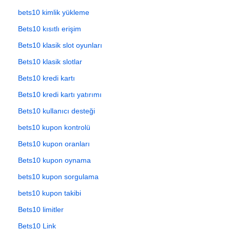
bets10 kimlik yükleme
Bets10 kısıtlı erişim
Bets10 klasik slot oyunları
Bets10 klasik slotlar
Bets10 kredi kartı
Bets10 kredi kartı yatırımı
Bets10 kullanıcı desteği
bets10 kupon kontrolü
Bets10 kupon oranları
Bets10 kupon oynama
bets10 kupon sorgulama
bets10 kupon takibi
Bets10 limitler
Bets10 Link