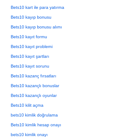
Bets10 kart ile para yatırma
Bets10 kayıp bonusu
Bets10 kayıp bonusu alımı
Bets10 kayıt formu
Bets10 kayıt problemi
Bets10 kayıt şartları
Bets10 kayıt sorunu
Bets10 kazanç fırsatları
Bets10 kazançlı bonuslar
Bets10 kazançlı oyunlar
Bets10 kilit açma
bets10 kimlik doğrulama
Bets10 kimlik hesap onayı
bets10 kimlik onayı