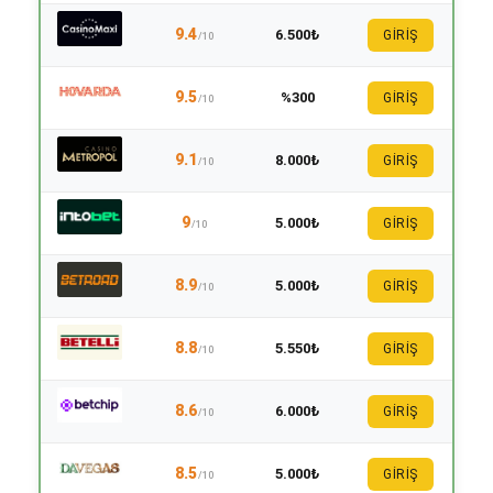
9.4
6.500₺
GİRİŞ
/10
9.5
%300
GİRİŞ
/10
9.1
8.000₺
GİRİŞ
/10
9
5.000₺
GİRİŞ
/10
8.9
5.000₺
GİRİŞ
/10
8.8
5.550₺
GİRİŞ
/10
8.6
6.000₺
GİRİŞ
/10
8.5
5.000₺
GİRİŞ
/10