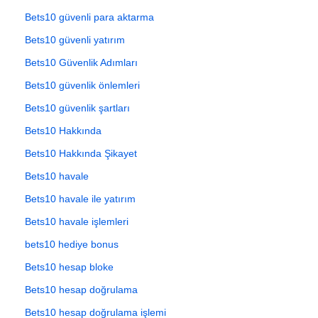
Bets10 güvenli para aktarma
Bets10 güvenli yatırım
Bets10 Güvenlik Adımları
Bets10 güvenlik önlemleri
Bets10 güvenlik şartları
Bets10 Hakkında
Bets10 Hakkında Şikayet
Bets10 havale
Bets10 havale ile yatırım
Bets10 havale işlemleri
bets10 hediye bonus
Bets10 hesap bloke
Bets10 hesap doğrulama
Bets10 hesap doğrulama işlemi