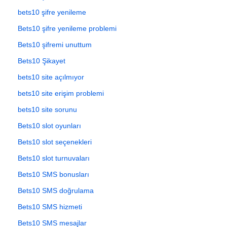
bets10 şifre yenileme
Bets10 şifre yenileme problemi
Bets10 şifremi unuttum
Bets10 Şikayet
bets10 site açılmıyor
bets10 site erişim problemi
bets10 site sorunu
Bets10 slot oyunları
Bets10 slot seçenekleri
Bets10 slot turnuvaları
Bets10 SMS bonusları
Bets10 SMS doğrulama
Bets10 SMS hizmeti
Bets10 SMS mesajlar