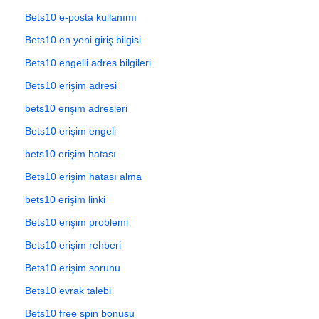
Bets10 e-posta kullanımı
Bets10 en yeni giriş bilgisi
Bets10 engelli adres bilgileri
Bets10 erişim adresi
bets10 erişim adresleri
Bets10 erişim engeli
bets10 erişim hatası
Bets10 erişim hatası alma
bets10 erişim linki
Bets10 erişim problemi
Bets10 erişim rehberi
Bets10 erişim sorunu
Bets10 evrak talebi
Bets10 free spin bonusu