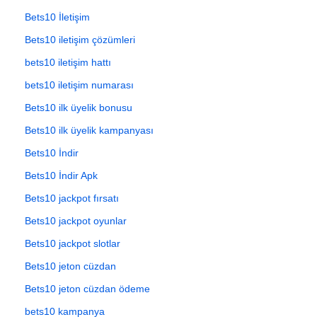
Bets10 İletişim
Bets10 iletişim çözümleri
bets10 iletişim hattı
bets10 iletişim numarası
Bets10 ilk üyelik bonusu
Bets10 ilk üyelik kampanyası
Bets10 İndir
Bets10 İndir Apk
Bets10 jackpot fırsatı
Bets10 jackpot oyunlar
Bets10 jackpot slotlar
Bets10 jeton cüzdan
Bets10 jeton cüzdan ödeme
bets10 kampanya