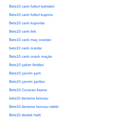
Bets10 canlı futbol bahisleri
Bets10 canlı futbol kuponu
Bets10 canlı kuponlar
Bets10 canlı link
Bets10 canlı maç oranları
bets10 canlı oranlar
Bets10 canlı oranlı maçlar
Bets10 çekim limitleri
Bets10 çevrim şartı
Bets10 çevrim şartları
Bets10 Curacao lisansı
bets10 deneme bonusu
Bets10 deneme bonusu talebi
Bets10 destek hattı