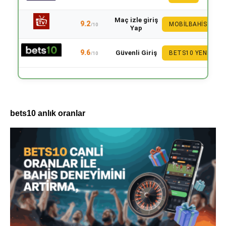
Maç izle giriş
9.2
MOBILBAHIS
/10
Yap
9.6
Güvenli Giriş
BETS10 YENI
/10
bets10 anlık oranlar