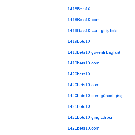
1418Bets10
1418Bets10.com
1418Bets10.com giriş linki
1419bets10
1419bets10 güvenli bağlantı
1419bets10.com
1420bets10
1420bets10.com
1420bets10.com güncel giriş
1421bets10
1421bets10 giriş adresi
1421bets10.com