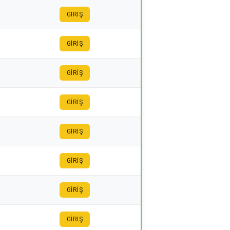
GİRİŞ
GİRİŞ
GİRİŞ
GİRİŞ
GİRİŞ
GİRİŞ
GİRİŞ
GİRİŞ