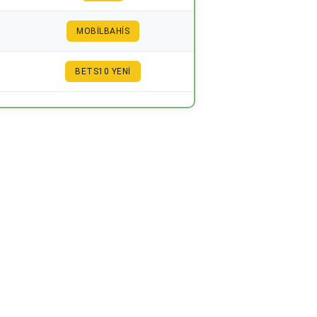
MOBILBAHIS
BETS10 YENI