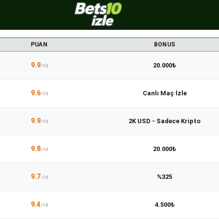
PUAN
BONUS
9.9
20.000₺
/10
9.6
Canlı Maç İzle
/10
9.9
2K USD - Sadece Kripto
/10
9.8
20.000₺
/10
9.7
%325
/10
9.4
4.500₺
/10